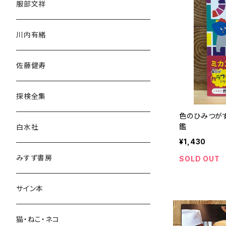
服部文祥
歴史・考古学
川内有緒
宗教・哲学・思想
佐藤健寿
民族・風習
探検全集
言語・ことば
色のひみつが
鑑
白水社
政治・経済
¥1,430
みすず書房
SOLD OUT
経営・マネジメント
サイン本
科学・技術
猫・ねこ・ネコ
教育・教養