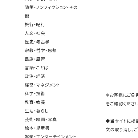
随筆・ノンフィクション・その
他
旅行・紀行
人文・社会
歴史・考古学
宗教・哲学・思想
民族・風習
言語・ことば
政治・経済
経営・マネジメント
科学・技術
＊お客様にご負
教育・教養
をご確認ください
生活・暮らし
芸術・絵画・写真
◆当サイトに掲
絵本・児童書
文の取り消し、
娯楽・エンターテインメント