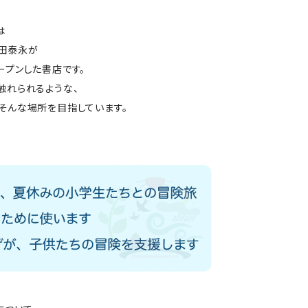
は
田泰永が
ープンした書店です。
触れられるような、
そんな場所を目指しています。