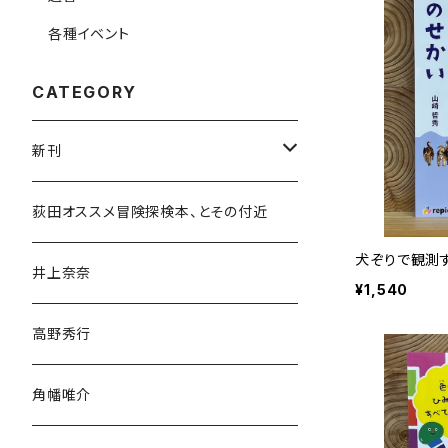
各種イベント
CATEGORY
新刊
和書
荻田オススメ冒険探検本、とその付近
犬ぞりで観測
文学・小説・物語
井上奈奈
¥1,540
随筆・ノンフィクション・その他
高野秀行
旅行・紀行
角幡唯介
人文・社会