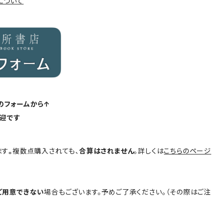
について
のフォームから↑
迎です
ます
。
複数点購入されても、
合算はされません
。詳しくは
こちらのページ
ご用意できない
場合もございます。予めご了承ください。（その際はご注