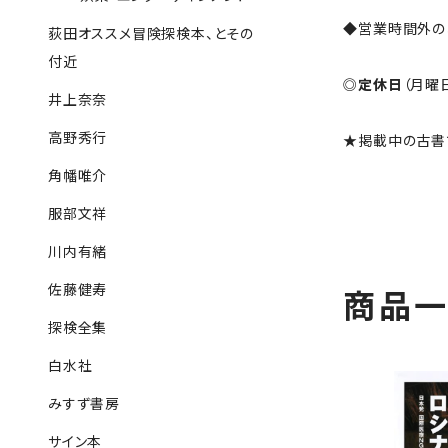
◆営業時間外の
荻田オススメ冒険探検本、とその
付近
◎
定休日
（月曜
井上奈奈
高野秀行
★掲載中の古書
角幡唯介
服部文祥
川内有緒
佐藤健寿
商品
探検全集
白水社
みすず書房
サイン本