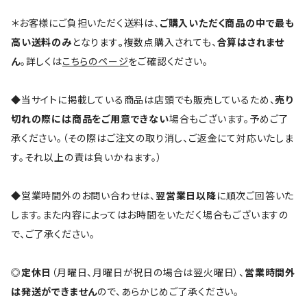
＊お客様にご負担いただく送料は、
ご購入いただく商品の中で最も
高い送料のみ
となります
。
複数点購入されても、
合算はされませ
ん
。詳しくは
こちらのページ
をご確認ください。
◆当サイトに掲載している商品は店頭でも販売しているため、
売り
切れの際には商品をご用意できない
場合もございます。予めご了
承ください。（その際はご注文の取り消し、ご返金にて対応いたしま
す。それ以上の責は負いかねます。）
◆営業時間外のお問い合わせは、
翌営業日以降
に順次ご回答いた
します。また内容によってはお時間をいただく場合もございますの
で、ご了承ください。
◎
定休日
（月曜日、月曜日が祝日の場合は翌火曜日）、
営業時間外
は発送ができません
ので、あらかじめご了承ください。