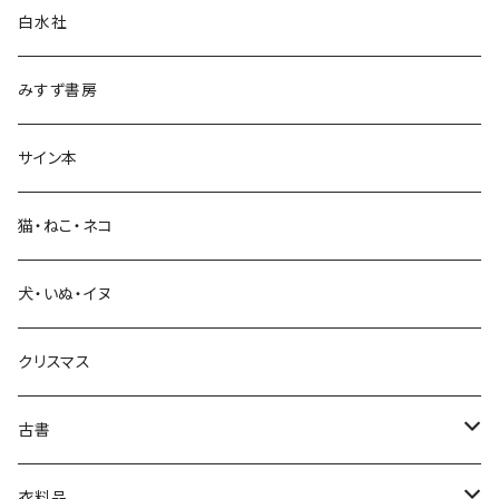
白水社
政治・経済
みすず書房
経営・マネジメント
サイン本
科学・技術
猫・ねこ・ネコ
教育・教養
犬・いぬ・イヌ
生活・暮らし
クリスマス
芸術・絵画・写真
古書
絵本・児童書
娯楽・エンターテインメント
古書セット
衣料品