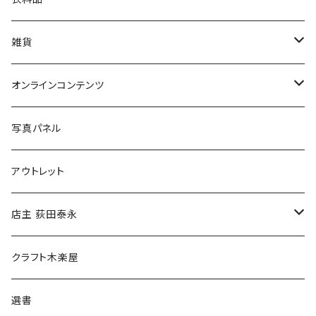
美術
POLEWARDS
雑貨
Tシャツ
バッグ
オンラインコンテンツ
ブックカバー
冒険クロストーク
写真パネル
マグカップ
アウトレット
傘
店主 荻田泰永
食料品
書籍
クラフト木楽屋
その他
ウェア
選書