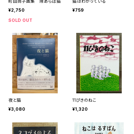
町田尚子画集 隙あらば猫
猫はわかっている
¥2,750
¥759
SOLD OUT
夜と猫
11ぴきのねこ
¥3,080
¥1,320