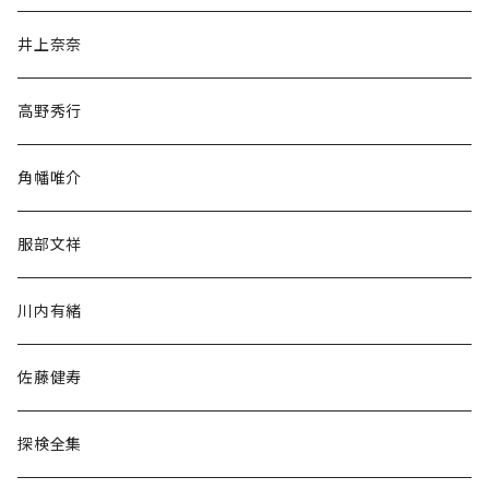
文学・小説・物語
井上奈奈
随筆・ノンフィクション・その他
高野秀行
旅行・紀行
角幡唯介
人文・社会
服部文祥
歴史・考古学
川内有緒
宗教・哲学・思想
佐藤健寿
民族・風習
探検全集
言語・ことば