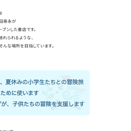
は
田泰永が
ープンした書店です。
触れられるような、
そんな場所を目指しています。