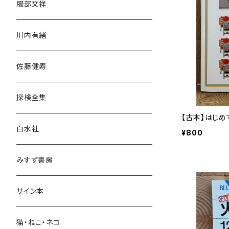
服部文祥
歴史・考古学
川内有緒
宗教・哲学・思想
佐藤健寿
民族・風習
探検全集
言語・ことば
【古本】はじめ
白水社
¥800
政治・経済
みすず書房
経営・マネジメント
サイン本
科学・技術
猫・ねこ・ネコ
教育・教養