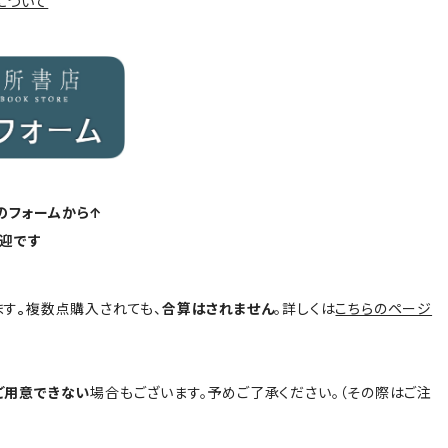
について
のフォームから↑
迎です
ます
。
複数点購入されても、
合算はされません
。詳しくは
こちらのページ
ご用意できない
場合もございます。予めご了承ください。（その際はご注