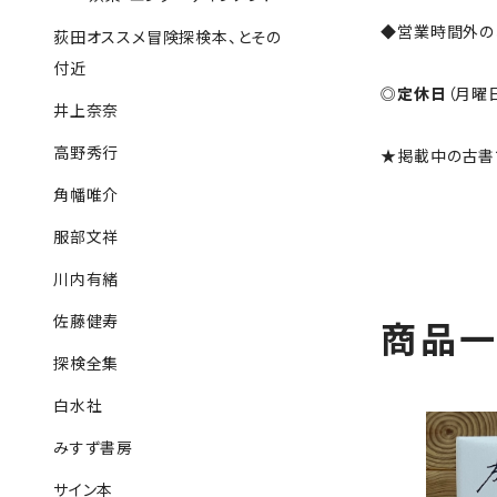
◆営業時間外の
荻田オススメ冒険探検本、とその
付近
◎
定休日
（月曜
井上奈奈
高野秀行
★掲載中の古書
角幡唯介
服部文祥
川内有緒
佐藤健寿
商品
探検全集
白水社
みすず書房
サイン本