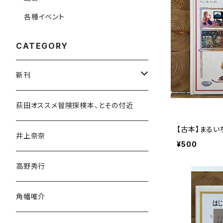
各種イベント
CATEGORY
新刊
和書
荻田オススメ冒険探検本、とその付近
【古本】まるい
文学・小説・物語
井上奈奈
¥500
随筆・ノンフィクション・その他
高野秀行
旅行・紀行
角幡唯介
人文・社会