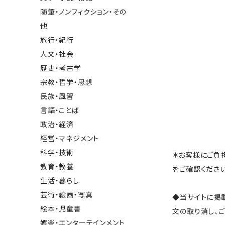
随筆・ノンフィクション・その
他
旅行・紀行
人文・社会
歴史・考古学
宗教・哲学・思想
民族・風習
言語・ことば
政治・経済
経営・マネジメント
科学・技術
＊お客様にご負
教育・教養
をご確認ください
生活・暮らし
芸術・絵画・写真
◆当サイトに掲
絵本・児童書
文の取り消し、
娯楽・エンターテインメント