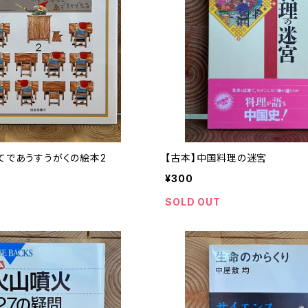
てであうすうがくの絵本2
【古本】中国料理の迷宮
¥300
SOLD OUT