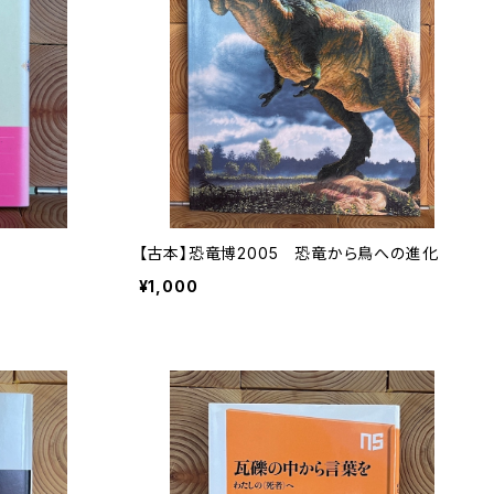
【古本】恐竜博2005 恐竜から鳥への進化
¥1,000