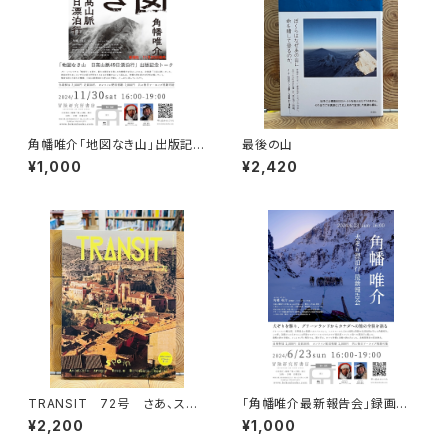
角幡唯介「地図なき山」出版記念
最後の山
トークイベント録画視聴権
¥1,000
¥2,420
TRANSIT 72号 さあ、スペ
「角幡唯介最新報告会」録画視
インへ！ 太陽と海と土の国
聴権
¥2,200
¥1,000