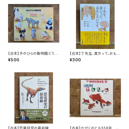
【古本】手のひらの動物園どうぶ
【古本】丁先生、漢方って、おもし
つ・紙工作BOOK
ろいです。
¥500
¥300
【古本】恐竜研究の最前線
【古本】かがくのとも558号 き