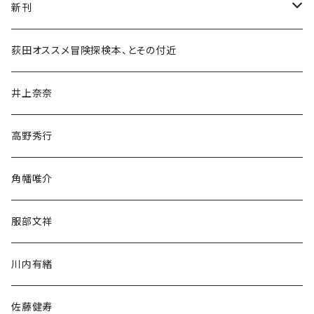
新刊
和書
荻田オススメ冒険探検本、とその付近
文学・小説・物語
井上奈奈
随筆・ノンフィクション・その他
高野秀行
旅行・紀行
角幡唯介
人文・社会
服部文祥
歴史・考古学
川内有緒
宗教・哲学・思想
佐藤健寿