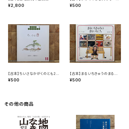
んぎょのきんちゃん
¥2,800
¥500
【古本】ちいさなかがくのとも20
【古本】まるいちきゅうのまるい
号 ちいさなき
ちにち
¥500
¥500
その他の商品