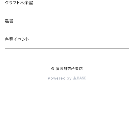
食料品
書籍
クラフト木楽屋
その他
ウェア
選書
各種イベント
© 冒険研究所書店
Powered by