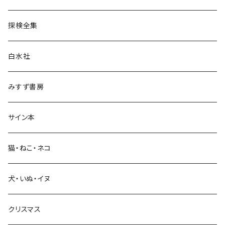
民族・風習
探検全集
言語・ことば
白水社
政治・経済
みすず書房
経営・マネジメント
サイン本
科学・技術
猫・ねこ・ネコ
教育・教養
犬・いぬ・イヌ
生活・暮らし
クリスマス
芸術・絵画・写真