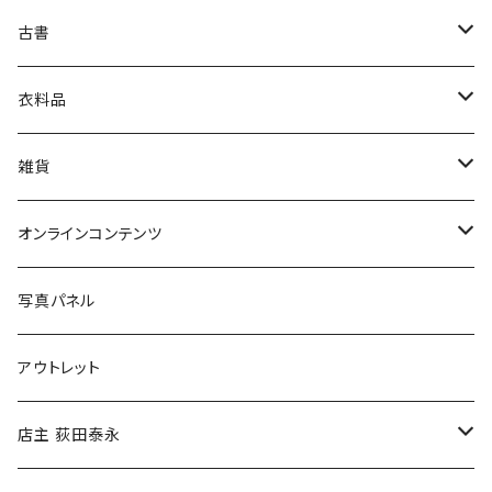
古書
絵本・児童書
娯楽・エンターテインメント
古書セット
衣料品
美術
POLEWARDS
雑貨
Tシャツ
バッグ
オンラインコンテンツ
ブックカバー
冒険クロストーク
写真パネル
マグカップ
アウトレット
傘
店主 荻田泰永