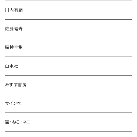
歴史・考古学
川内有緒
宗教・哲学・思想
佐藤健寿
民族・風習
探検全集
言語・ことば
白水社
政治・経済
みすず書房
経営・マネジメント
サイン本
科学・技術
猫・ねこ・ネコ
教育・教養