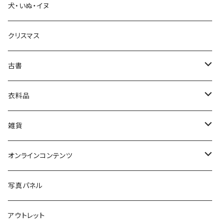
犬・いぬ・イヌ
生活・暮らし
クリスマス
芸術・絵画・写真
古書
絵本・児童書
娯楽・エンターテインメント
古書セット
衣料品
美術
POLEWARDS
雑貨
Tシャツ
バッグ
オンラインコンテンツ
ブックカバー
冒険クロストーク
写真パネル
マグカップ
アウトレット