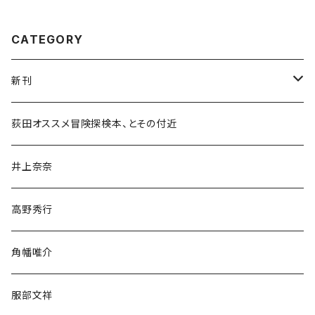
CATEGORY
新刊
和書
荻田オススメ冒険探検本、とその付近
文学・小説・物語
井上奈奈
随筆・ノンフィクション・その他
高野秀行
旅行・紀行
角幡唯介
人文・社会
服部文祥