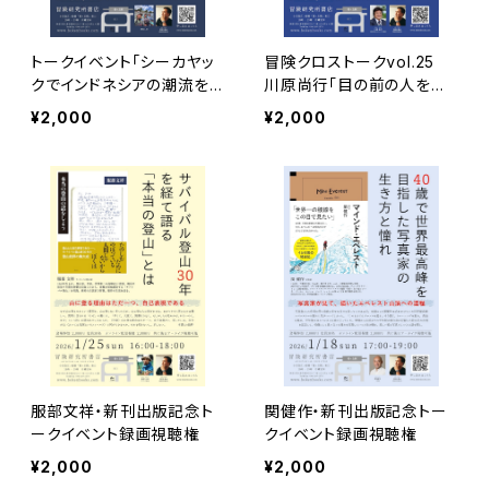
トークイベント「シーカヤッ
冒険クロストークvol.25
クでインドネシアの潮流を
川原尚行「目の前の人を救
渡る」録画視聴権
う 国際医療NGOの挑戦と
¥2,000
¥2,000
冒険」録画視聴権
服部文祥・新刊出版記念ト
関健作・新刊出版記念トー
ークイベント録画視聴権
クイベント録画視聴権
¥2,000
¥2,000