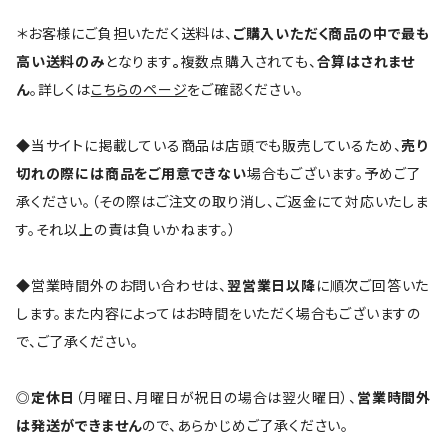
＊お客様にご負担いただく送料は、
ご購入いただく商品の中で最も
高い送料のみ
となります
。
複数点購入されても、
合算はされませ
ん
。詳しくは
こちらのページ
をご確認ください。
◆当サイトに掲載している商品は店頭でも販売しているため、
売り
切れの際には商品をご用意できない
場合もございます。予めご了
承ください。（その際はご注文の取り消し、ご返金にて対応いたしま
す。それ以上の責は負いかねます。）
◆営業時間外のお問い合わせは、
翌営業日以降
に順次ご回答いた
します。また内容によってはお時間をいただく場合もございますの
で、ご了承ください。
◎
定休日
（月曜日、月曜日が祝日の場合は翌火曜日）、
営業時間外
は発送ができません
ので、あらかじめご了承ください。