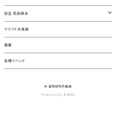
傘
店主 荻田泰永
食料品
書籍
クラフト木楽屋
その他
ウェア
選書
各種イベント
© 冒険研究所書店
Powered by