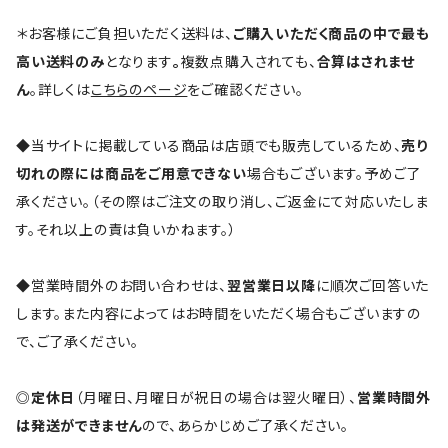
＊お客様にご負担いただく送料は、
ご購入いただく商品の中で最も
高い送料のみ
となります
。
複数点購入されても、
合算はされませ
ん
。詳しくは
こちらのページ
をご確認ください。
◆当サイトに掲載している商品は店頭でも販売しているため、
売り
切れの際には商品をご用意できない
場合もございます。予めご了
承ください。（その際はご注文の取り消し、ご返金にて対応いたしま
す。それ以上の責は負いかねます。）
◆営業時間外のお問い合わせは、
翌営業日以降
に順次ご回答いた
します。また内容によってはお時間をいただく場合もございますの
で、ご了承ください。
◎
定休日
（月曜日、月曜日が祝日の場合は翌火曜日）、
営業時間外
は発送ができません
ので、あらかじめご了承ください。