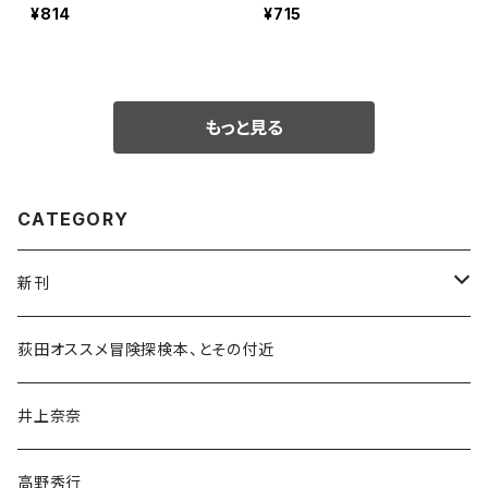
¥814
¥715
もっと見る
CATEGORY
新刊
和書
荻田オススメ冒険探検本、とその付近
文学・小説・物語
井上奈奈
随筆・ノンフィクション・その他
高野秀行