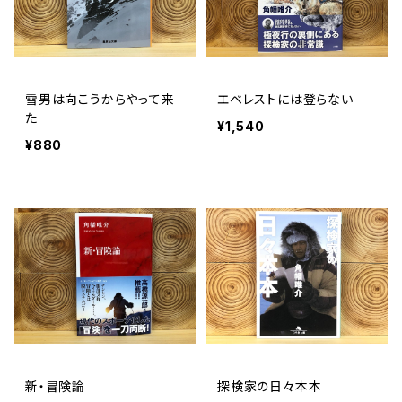
雪男は向こうからやって来
エベレストには登らない
た
¥1,540
¥880
新・冒険論
探検家の日々本本