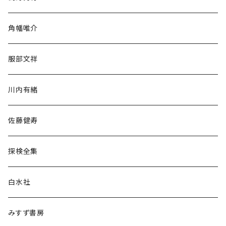
旅行・紀行
角幡唯介
人文・社会
服部文祥
歴史・考古学
川内有緒
宗教・哲学・思想
佐藤健寿
民族・風習
探検全集
言語・ことば
白水社
政治・経済
みすず書房
経営・マネジメント