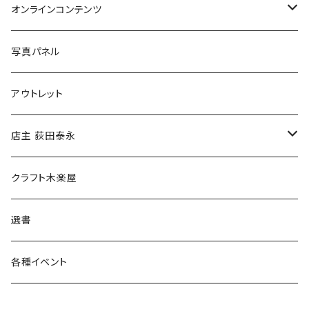
Tシャツ
バッグ
オンラインコンテンツ
ブックカバー
冒険クロストーク
写真パネル
マグカップ
アウトレット
傘
店主 荻田泰永
食料品
書籍
クラフト木楽屋
その他
ウェア
選書
各種イベント