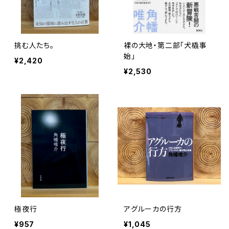
挑む人たち。
裸の大地・第二部「犬橇事
始」
¥2,420
¥2,530
極夜行
アグルーカの行方
¥957
¥1,045