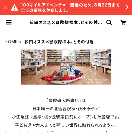
100マイルアドベンチャー開催のため、8月22日まで
全ての業務を休止します。
荻田オススメ冒険探検本、とその付近
| 冒険研究所書店
HOME
荻田オススメ冒険探検本、とその付近
「冒険研究所書店」は
日本唯一の北極冒険家・荻田泰永が
小田急江ノ島線・桜ヶ丘駅東口前にオープンした書店です。
子ども達や大人までが新しい世界に触れられるような、