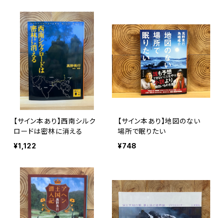
【サイン本あり】西南シルク
【サイン本あり】地図のない
ロードは密林に消える
場所で眠りたい
¥1,122
¥748