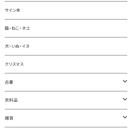
サイン本
科学・技術
猫・ねこ・ネコ
教育・教養
犬・いぬ・イヌ
生活・暮らし
クリスマス
芸術・絵画・写真
古書
絵本・児童書
娯楽・エンターテインメント
古書セット
衣料品
美術
POLEWARDS
雑貨