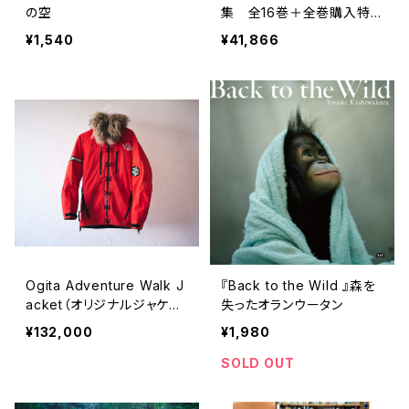
の空
集 全16巻＋全巻購入特
典「第17巻（非売品）」【当店
¥1,540
¥41,866
限定】
Ogita Adventure Walk J
『Back to the Wild 』森を
acket（オリジナルジャケッ
失ったオランウータン
ト）
¥132,000
¥1,980
SOLD OUT