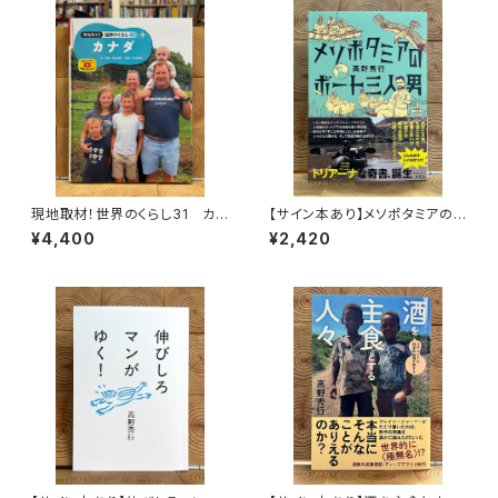
現地取材！世界のくらし31 カナ
【サイン本あり】メソポタミアの
ダ
ボート三人男
¥4,400
¥2,420