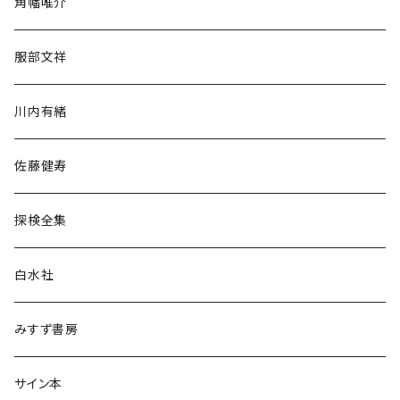
角幡唯介
人文・社会
服部文祥
歴史・考古学
川内有緒
宗教・哲学・思想
佐藤健寿
民族・風習
探検全集
言語・ことば
白水社
政治・経済
みすず書房
経営・マネジメント
サイン本
科学・技術