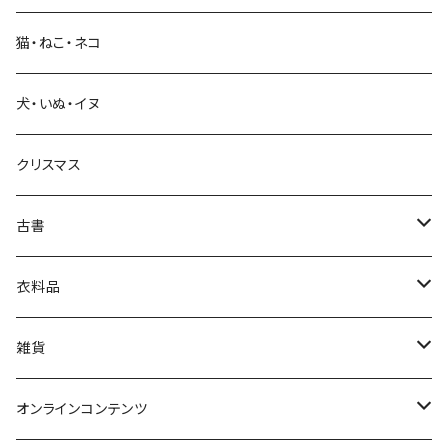
猫・ねこ・ネコ
教育・教養
犬・いぬ・イヌ
生活・暮らし
クリスマス
芸術・絵画・写真
古書
絵本・児童書
娯楽・エンターテインメント
古書セット
衣料品
美術
POLEWARDS
雑貨
Tシャツ
バッグ
オンラインコンテンツ