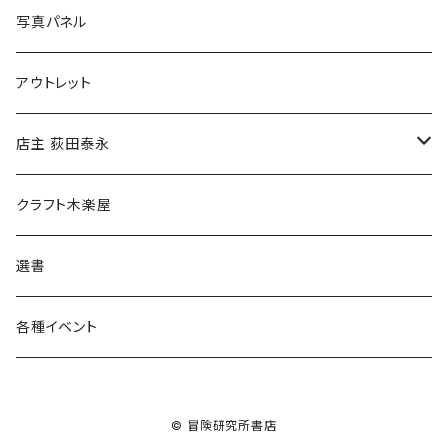
ブックカバー
冒険クロストーク
写真パネル
マグカップ
アウトレット
傘
店主 荻田泰永
食料品
書籍
クラフト木楽屋
その他
ウェア
選書
各種イベント
© 冒険研究所書店