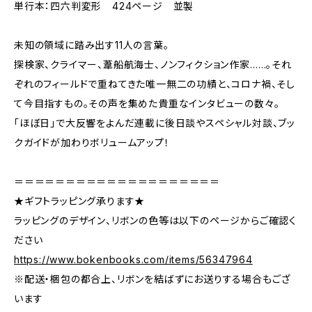
単行本：四六判変形 424ページ 並製
未知の領域に踏み出す11人の言葉。
探検家、クライマー、葦船航海士、ノンフィクション作家……。それ
ぞれのフィールドで重ねてきた唯一無二の功績と、コロナ禍、そし
て今目指すもの。その声を集めた貴重なインタビューの数々。
「ほぼ日」で大反響をよんだ連載に後日談やスペシャル対談、ブッ
クガイドが加わりボリュームアップ！
＝＝＝＝＝＝＝＝＝＝＝＝＝＝＝＝＝＝＝＝
★ギフトラッピング承ります★
ラッピングのデザイン、リボンの色等は以下のページからご確認く
ださい
https://www.bokenbooks.com/items/56347964
※配送・梱包の都合上、リボンを結ばずにお送りする場合もござ
います