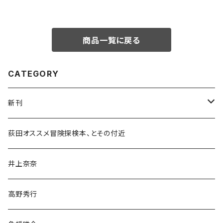
商品一覧に戻る
CATEGORY
新刊
和書
荻田オススメ冒険探検本、とその付近
文学・小説・物語
井上奈奈
随筆・ノンフィクション・その他
高野秀行
旅行・紀行