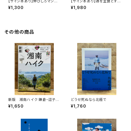
【サイン本あり】伸びしろマンが
【サイン本あり】酒を主食とする
ゆく！
人々 エチオピアの科学的秘境
¥1,300
¥1,980
を旅する
その他の商品
新版 湘南ハイク 鎌倉・逗子・
どうせ死ぬなら北極で
葉山・横須賀・三浦の山と海歩き
¥1,650
¥1,760