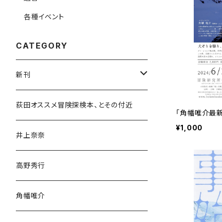
各種イベント
CATEGORY
新刊
和書
荻田オススメ冒険探検本、とその付近
「角幡唯介最
¥1,000
文学・小説・物語
井上奈奈
随筆・ノンフィクション・その他
高野秀行
旅行・紀行
角幡唯介
人文・社会