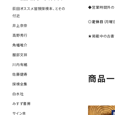
◆営業時間外の
荻田オススメ冒険探検本、とその
付近
◎
定休日
（月曜
井上奈奈
高野秀行
★掲載中の古書
角幡唯介
服部文祥
川内有緒
佐藤健寿
商品
探検全集
白水社
みすず書房
サイン本