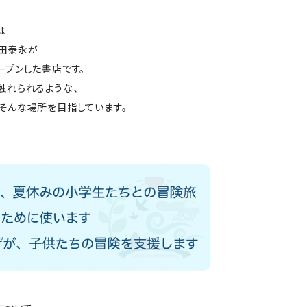
は
田泰永が
ープンした書店です。
触れられるような、
そんな場所を目指しています。