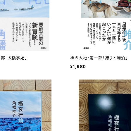
二部「犬橇事始」
裸の大地・第一部「狩りと漂泊」
¥1,980