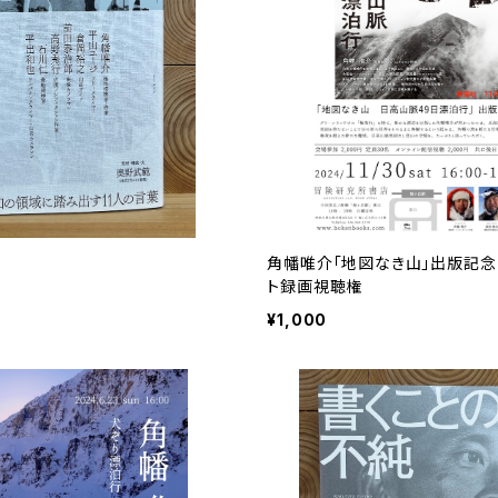
角幡唯介「地図なき山」出版記念
ト録画視聴権
¥1,000