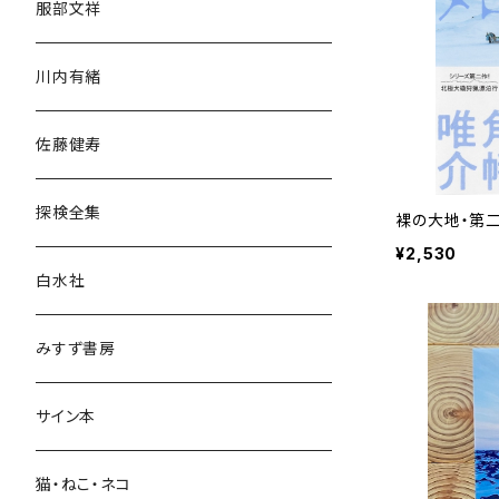
服部文祥
歴史・考古学
川内有緒
宗教・哲学・思想
佐藤健寿
民族・風習
探検全集
裸の大地・第
言語・ことば
¥2,530
白水社
政治・経済
みすず書房
経営・マネジメント
サイン本
科学・技術
猫・ねこ・ネコ
教育・教養