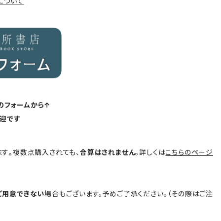
について
のフォームから↑
迎です
ます
。
複数点購入されても、
合算はされません
。詳しくは
こちらのページ
ご用意できない
場合もございます。予めご了承ください。（その際はご注