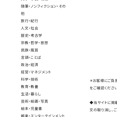
随筆・ノンフィクション・その
他
旅行・紀行
人文・社会
歴史・考古学
宗教・哲学・思想
民族・風習
言語・ことば
政治・経済
経営・マネジメント
科学・技術
＊お客様にご負
教育・教養
をご確認ください
生活・暮らし
芸術・絵画・写真
◆当サイトに掲
絵本・児童書
文の取り消し、
娯楽・エンターテインメント