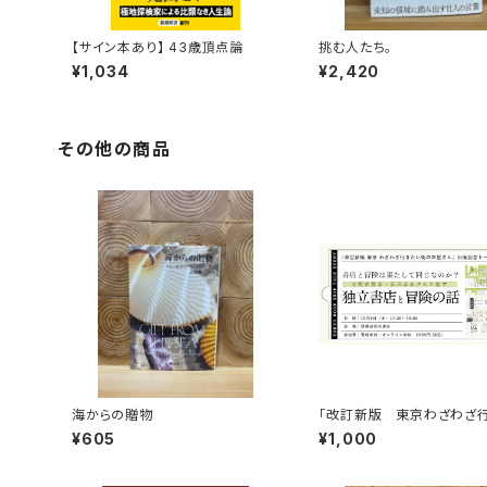
【サイン本あり】 43歳頂点論
挑む人たち。
¥1,034
¥2,420
その他の商品
海からの贈物
「改訂新版 東京わざわざ
い街の本屋さん」出版記念
¥605
¥1,000
ベント録画視聴権