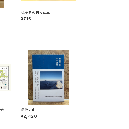
探検家の日々本本
¥715
行きた
最後の山
トークイ
¥2,420