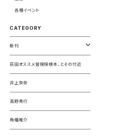
各種イベント
CATEGORY
新刊
和書
荻田オススメ冒険探検本、とその付近
文学・小説・物語
井上奈奈
随筆・ノンフィクション・その他
高野秀行
旅行・紀行
角幡唯介
人文・社会