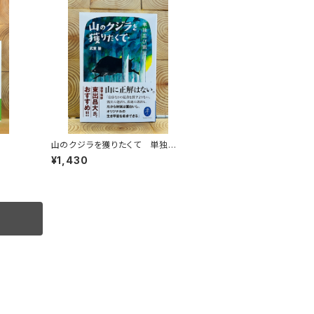
山のクジラを獲りたくて 単独忍
び猟記（文庫版）
¥1,430