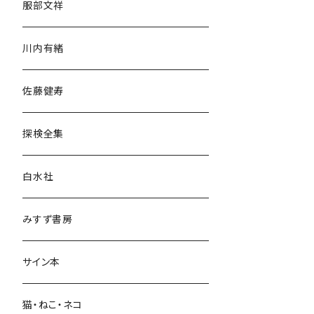
服部文祥
歴史・考古学
川内有緒
宗教・哲学・思想
佐藤健寿
民族・風習
探検全集
言語・ことば
白水社
政治・経済
みすず書房
経営・マネジメント
サイン本
科学・技術
猫・ねこ・ネコ
教育・教養