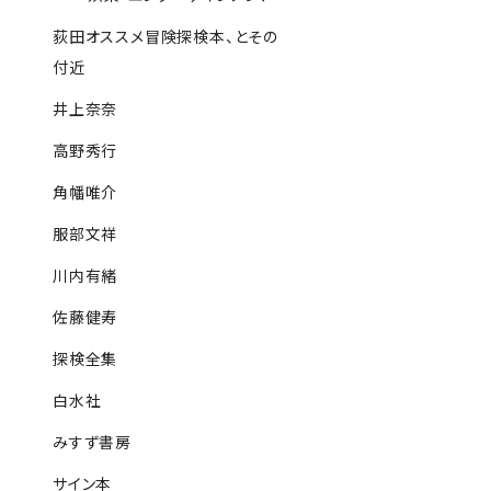
荻田オススメ冒険探検本、とその
付近
井上奈奈
高野秀行
角幡唯介
服部文祥
川内有緒
佐藤健寿
探検全集
白水社
みすず書房
サイン本