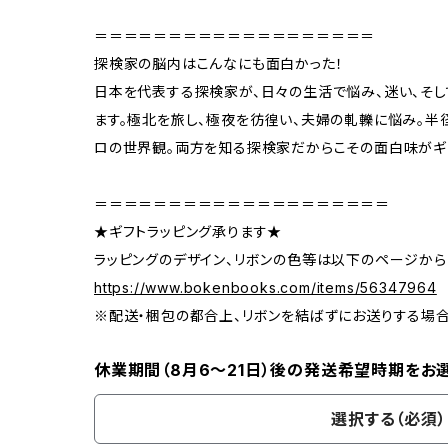
＝＝＝＝＝＝＝＝＝＝＝＝＝＝＝＝＝＝＝
探検家の脳内はこんなにも面白かった！
日本を代表する探検家が、日々の生活で悩み、迷い、そ
ます。極北を旅し、極夜を彷徨い、夫婦の軋轢に悩み。半
ロの世界観。両方を知る探検家だからこその面白味がギ
＝＝＝＝＝＝＝＝＝＝＝＝＝＝＝＝＝＝＝＝
★ギフトラッピング承ります★
ラッピングのデザイン、リボンの色等は以下のページから
https://www.bokenbooks.com/items/56347964
※配送・梱包の都合上、リボンを結ばずにお送りする場
休業期間（8月6〜21日）後の発送希望時期をお
選択する（必須）