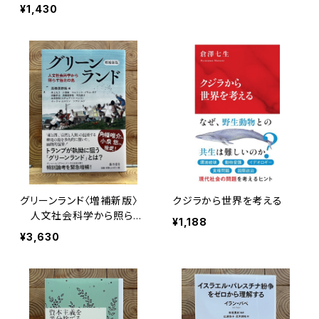
球儀航海
¥1,430
グリーンランド〈増補新版〉
クジラから世界を考える
人文社会科学から照らす
¥1,188
極北の島
¥3,630