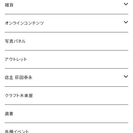
美術
POLEWARDS
雑貨
Tシャツ
バッグ
オンラインコンテンツ
ブックカバー
冒険クロストーク
写真パネル
マグカップ
アウトレット
傘
店主 荻田泰永
食料品
書籍
クラフト木楽屋
その他
ウェア
選書
各種イベント