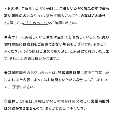
＊お客様にご負担いただく送料は、
ご購入いただく商品の中で最も
高い送料のみ
となります
。
複数点購入されても、
合算はされませ
ん
。詳しくは
こちらのページ
をご確認ください。
◆当サイトに掲載している商品は店頭でも販売しているため、
売り
切れの際には商品をご用意できない
場合もございます。予めご了
承ください。（その際はご注文の取り消し、ご返金にて対応いたしま
す。それ以上の責は負いかねます。）
◆営業時間外のお問い合わせは、
翌営業日以降
に順次ご回答いた
します。また内容によってはお時間をいただく場合もございますの
で、ご了承ください。
◎
定休日
（月曜日、月曜日が祝日の場合は翌火曜日）、
営業時間外
は発送ができません
ので、あらかじめご了承ください。