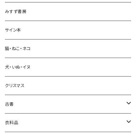
政治・経済
みすず書房
経営・マネジメント
サイン本
科学・技術
猫・ねこ・ネコ
教育・教養
犬・いぬ・イヌ
生活・暮らし
クリスマス
芸術・絵画・写真
古書
絵本・児童書
娯楽・エンターテインメント
古書セット
衣料品