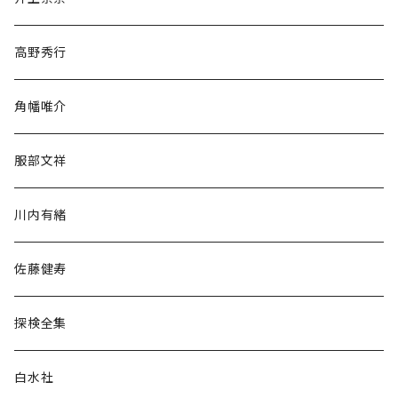
随筆・ノンフィクション・その他
高野秀行
旅行・紀行
角幡唯介
人文・社会
服部文祥
歴史・考古学
川内有緒
宗教・哲学・思想
佐藤健寿
民族・風習
探検全集
言語・ことば
白水社