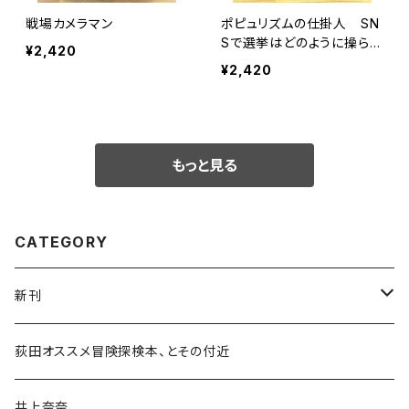
戦場カメラマン
ポピュリズムの仕掛人 SN
Sで選挙はどのように操られ
¥2,420
ているか
¥2,420
もっと見る
CATEGORY
新刊
和書
荻田オススメ冒険探検本、とその付近
文学・小説・物語
井上奈奈