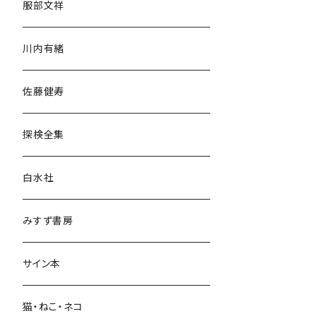
服部文祥
歴史・考古学
川内有緒
宗教・哲学・思想
佐藤健寿
民族・風習
探検全集
言語・ことば
白水社
政治・経済
みすず書房
経営・マネジメント
サイン本
科学・技術
猫・ねこ・ネコ
教育・教養