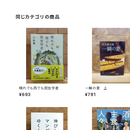
同じカテゴリの商品
晴れでも雨でも昆虫学者
一瞬の夏 上
¥693
¥781