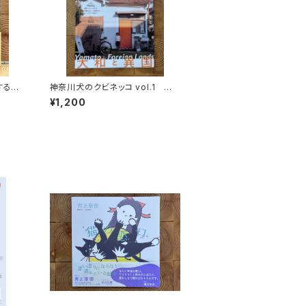
する
神奈川犬のクビネッコ vol.1 特
秘境を
集：大和と異国
¥1,200