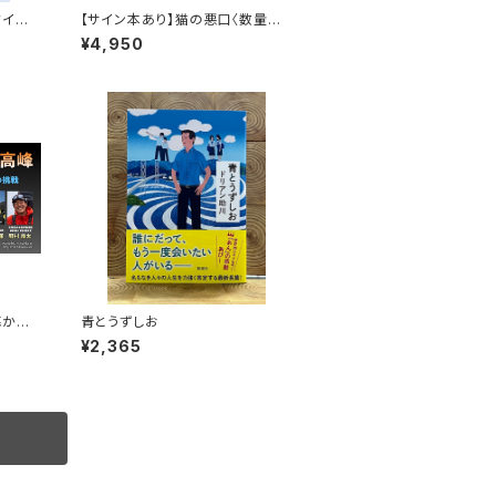
クイベ
【サイン本あり】猫の悪口〈数量限
定・オリジナルトート付き〉
¥4,950
海から
青とうずしお
聴権
¥2,365