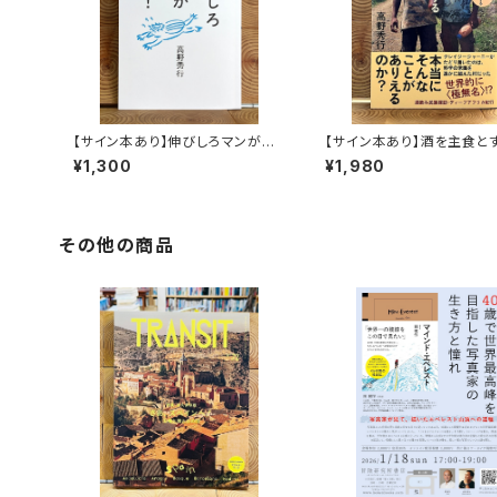
【サイン本あり】伸びしろマンがゆ
【サイン本あり】酒を主食と
く！
人々 エチオピアの科学的
¥1,300
¥1,980
旅する
その他の商品