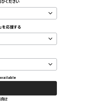
選びください
」を応援する
available
方向け