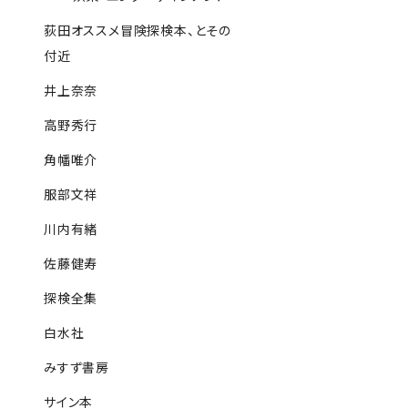
荻田オススメ冒険探検本、とその
付近
井上奈奈
高野秀行
角幡唯介
服部文祥
川内有緒
佐藤健寿
探検全集
白水社
みすず書房
サイン本