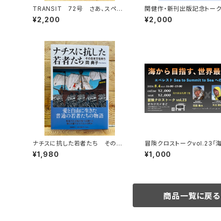
TRANSIT 72号 さあ、スペイ
関健作・新刊出版記念トー
ンへ！ 太陽と海と土の国
ント録画視聴権
¥2,200
¥2,000
ナチスに抗した若者たち その生
冒険クロストークvol.23「
き方を問う
目指す、世界最高峰」録画視
¥1,980
¥1,000
商品一覧に戻る