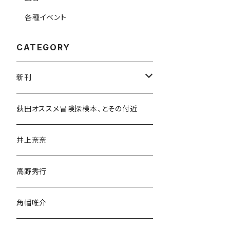
各種イベント
CATEGORY
新刊
和書
荻田オススメ冒険探検本、とその付近
文学・小説・物語
井上奈奈
随筆・ノンフィクション・その他
高野秀行
旅行・紀行
角幡唯介
人文・社会