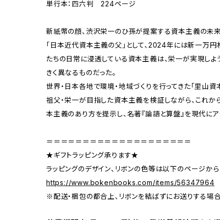
単行本：四六判 224ページ
新紙幣の顔、渋沢栄一のひ孫が提案する資本主義の未来
「日本近代資本主義の父」として、2024年には新一万
たちの日常に浸透している資本主義は、栄一が実現しよ
きく異なるものだった。
世界・日本各地で環境・地域づくりを行ってきた「里山資
祖父・栄一が目指した資本主義を検証しながら、これか
本主義のあり方を提示し、名著『論語と算盤』を現代にア
＝＝＝＝＝＝＝＝＝＝＝＝＝＝＝＝＝＝＝＝
★ギフトラッピング承ります★
ラッピングのデザイン、リボンの色等は以下のページから
https://www.bokenbooks.com/items/56347964
※配送・梱包の都合上、リボンを結ばずにお送りする場