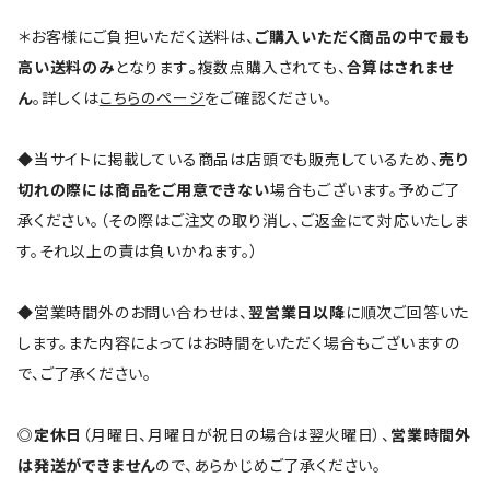
＊お客様にご負担いただく送料は、
ご購入いただく商品の中で最も
高い送料のみ
となります
。
複数点購入されても、
合算はされませ
ん
。詳しくは
こちらのページ
をご確認ください。
◆当サイトに掲載している商品は店頭でも販売しているため、
売り
切れの際には商品をご用意できない
場合もございます。予めご了
承ください。（その際はご注文の取り消し、ご返金にて対応いたしま
す。それ以上の責は負いかねます。）
◆営業時間外のお問い合わせは、
翌営業日以降
に順次ご回答いた
します。また内容によってはお時間をいただく場合もございますの
で、ご了承ください。
◎
定休日
（月曜日、月曜日が祝日の場合は翌火曜日）、
営業時間外
は発送ができません
ので、あらかじめご了承ください。