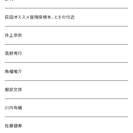
和書
荻田オススメ冒険探検本、とその付近
文学・小説・物語
井上奈奈
随筆・ノンフィクション・その他
高野秀行
旅行・紀行
角幡唯介
人文・社会
服部文祥
歴史・考古学
川内有緒
宗教・哲学・思想
佐藤健寿