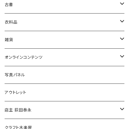
古書
絵本・児童書
娯楽・エンターテインメント
古書セット
衣料品
美術
POLEWARDS
雑貨
Tシャツ
バッグ
オンラインコンテンツ
ブックカバー
冒険クロストーク
写真パネル
マグカップ
アウトレット
傘
店主 荻田泰永
食料品
書籍
クラフト木楽屋