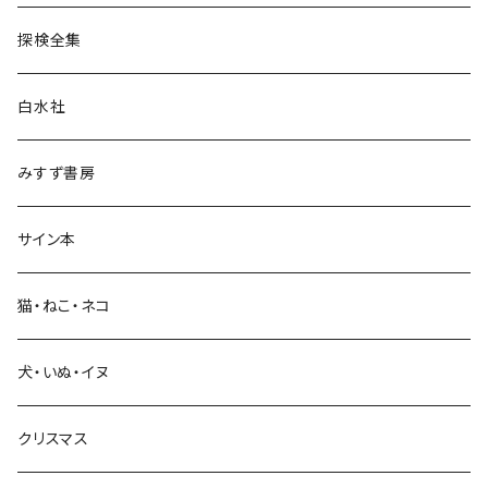
民族・風習
探検全集
言語・ことば
白水社
政治・経済
みすず書房
経営・マネジメント
サイン本
科学・技術
猫・ねこ・ネコ
教育・教養
犬・いぬ・イヌ
生活・暮らし
クリスマス
芸術・絵画・写真