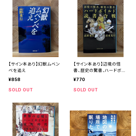
【サイン本あり】幻獣ムベン
【サイン本あり】辺境の怪
ベを追え
書、歴史の驚書、ハードボイ
ルド読書合戦
¥858
¥770
SOLD OUT
SOLD OUT