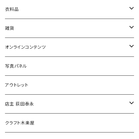
娯楽・エンターテインメント
古書セット
衣料品
美術
POLEWARDS
雑貨
Tシャツ
バッグ
オンラインコンテンツ
ブックカバー
冒険クロストーク
写真パネル
マグカップ
アウトレット
傘
店主 荻田泰永
食料品
書籍
クラフト木楽屋