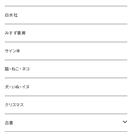
言語・ことば
白水社
政治・経済
みすず書房
経営・マネジメント
サイン本
科学・技術
猫・ねこ・ネコ
教育・教養
犬・いぬ・イヌ
生活・暮らし
クリスマス
芸術・絵画・写真
古書
絵本・児童書