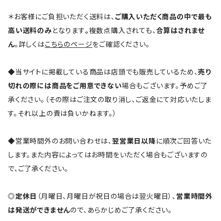
＊お客様にご負担いただく送料は、
ご購入いただく商品の中で最も
高い送料のみ
となります
。
複数点購入されても、
合算はされませ
ん
。詳しくは
こちらのページ
をご確認ください。
◆当サイトに掲載している商品は店頭でも販売しているため、
売り
切れの際には商品をご用意できない
場合もございます。予めご了
承ください。（その際はご注文の取り消し、ご返金にて対応いたしま
す。それ以上の責は負いかねます。）
◆営業時間外のお問い合わせは、
翌営業日以降
に順次ご回答いた
します。また内容によってはお時間をいただく場合もございますの
で、ご了承ください。
◎
定休日
（月曜日、月曜日が祝日の場合は翌火曜日）、
営業時間外
は発送ができません
ので、あらかじめご了承ください。