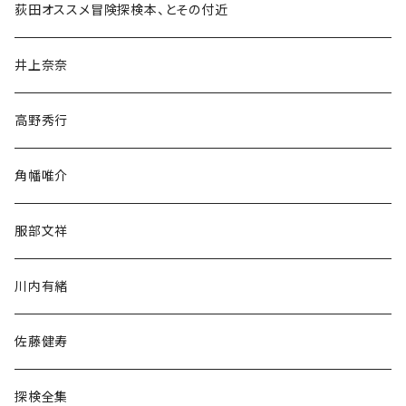
和書
荻田オススメ冒険探検本、とその付近
文学・小説・物語
井上奈奈
随筆・ノンフィクション・その他
高野秀行
旅行・紀行
角幡唯介
人文・社会
服部文祥
歴史・考古学
川内有緒
宗教・哲学・思想
佐藤健寿
民族・風習
探検全集