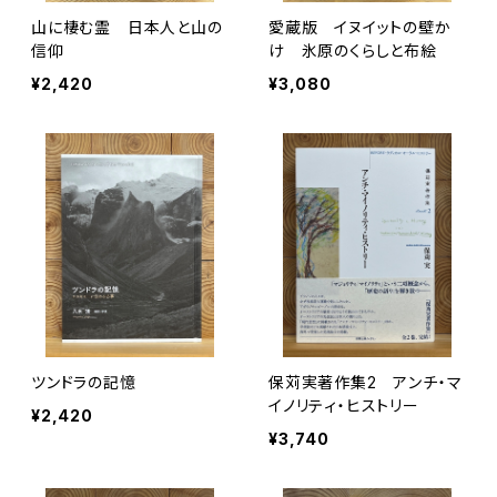
山に棲む霊 日本人と山の
愛蔵版 イヌイットの壁か
信仰
け 氷原のくらしと布絵
¥2,420
¥3,080
ツンドラの記憶
保苅実著作集2 アンチ・マ
イノリティ・ヒストリー
¥2,420
¥3,740