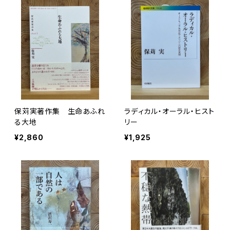
保苅実著作集 生命あふれ
ラディカル・オーラル・ヒスト
る大地
リー
¥2,860
¥1,925