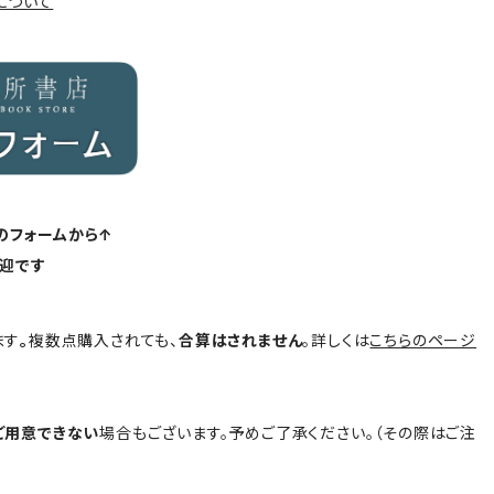
について
のフォームから↑
迎です
ます
。
複数点購入されても、
合算はされません
。詳しくは
こちらのページ
ご用意できない
場合もございます。予めご了承ください。（その際はご注