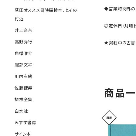
◆営業時間外の
荻田オススメ冒険探検本、とその
付近
◎
定休日
（月曜
井上奈奈
高野秀行
★掲載中の古書
角幡唯介
服部文祥
川内有緒
佐藤健寿
商品
探検全集
白水社
みすず書房
サイン本