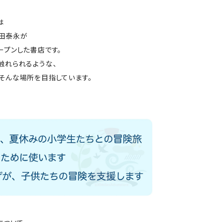
は
田泰永が
ープンした書店です。
触れられるような、
そんな場所を目指しています。