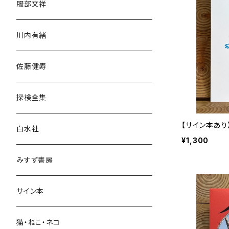
服部文祥
歴史・考古学
川内有緒
宗教・哲学・思想
佐藤健寿
民族・風習
探検全集
言語・ことば
【サイン本あり
白水社
¥1,300
政治・経済
みすず書房
経営・マネジメント
サイン本
科学・技術
猫・ねこ・ネコ
教育・教養