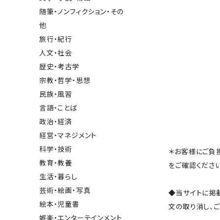
随筆・ノンフィクション・その
他
旅行・紀行
人文・社会
歴史・考古学
宗教・哲学・思想
民族・風習
言語・ことば
政治・経済
経営・マネジメント
科学・技術
＊お客様にご負
教育・教養
をご確認ください
生活・暮らし
芸術・絵画・写真
◆当サイトに掲
絵本・児童書
文の取り消し、
娯楽・エンターテインメント