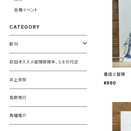
各種イベント
CATEGORY
新刊
和書
荻田オススメ冒険探検本、とその付近
書店と冒険
文学・小説・物語
井上奈奈
¥990
随筆・ノンフィクション・その他
高野秀行
旅行・紀行
角幡唯介
人文・社会