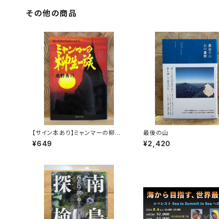
その他の商品
【サイン本あり】ミャンマーの柳生
最後の山
一族
¥649
¥2,420