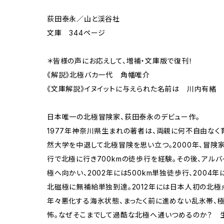
荻田泰永／山と渓谷社
文庫 344ページ
＊皆様の声にお応えして、増補・文庫版で復刊！
《解説》北極バカ一代 角幡唯介
《文庫解説》イヌイットに与えられた名前は 川内有緒
日本唯一の北極冒険家、荻田泰永のデビュー作。
1977年神奈川県生まれの著者は、両親に何不自由なく
然大学を中退して北極冒険を思い立つ。2000年、冒険
行で北極に行き700kmの徒歩行を経験。その後、アル
極へ向かい、2002年には500km単独徒歩行、2004年に
北磁極に無補給単独到達。2012年には日本人初の北極
年々悪化する海氷状態、まったく前に進めない乱氷帯、極
怖。なぜそこまでして過酷な北極へ通いつめるのか？ 