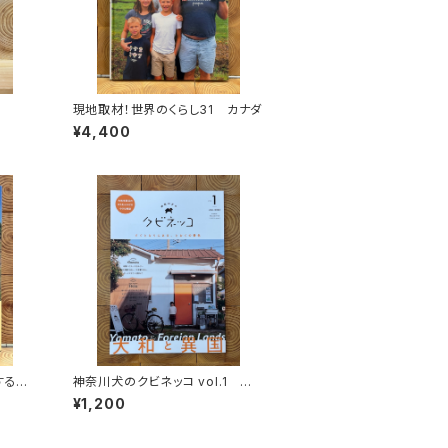
現地取材！世界のくらし31 カナダ
¥4,400
する
神奈川犬のクビネッコ vol.1 特
秘境を
集：大和と異国
¥1,200