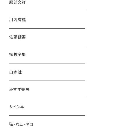
服部文祥
歴史・考古学
川内有緒
宗教・哲学・思想
佐藤健寿
民族・風習
探検全集
言語・ことば
白水社
政治・経済
みすず書房
経営・マネジメント
サイン本
科学・技術
猫・ねこ・ネコ
教育・教養