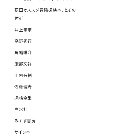
荻田オススメ冒険探検本、とその
付近
井上奈奈
高野秀行
角幡唯介
服部文祥
川内有緒
佐藤健寿
探検全集
白水社
みすず書房
サイン本