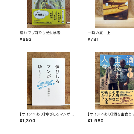
晴れでも雨でも昆虫学者
一瞬の夏 上
¥693
¥781
【サイン本あり】伸びしろマンがゆ
【サイン本あり】酒を主食と
く！
人々 エチオピアの科学的
¥1,300
¥1,980
旅する