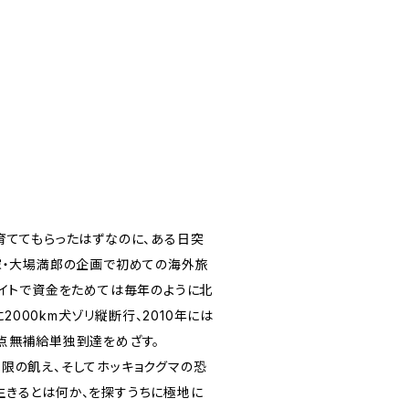
育ててもらったはずなのに、ある日突
家・大場満郎の企画で初めての海外旅
バイトで資金をためては毎年のように北
2000km犬ゾリ縦断行、2010年には
点無補給単独到達をめざす。
限の飢え、そしてホッキョクグマの恐
生きるとは何か、を探すうちに極地に