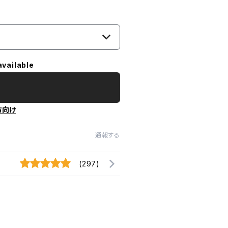
available
方向け
通報する
(297)