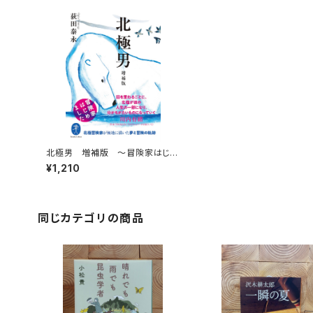
北極男 増補版 〜冒険家はじめ
ました〜
¥1,210
同じカテゴリの商品