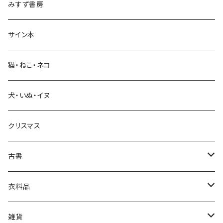
みすず書房
経営・マネジメント
サイン本
科学・技術
猫・ねこ・ネコ
教育・教養
犬・いぬ・イヌ
生活・暮らし
クリスマス
芸術・絵画・写真
古書
絵本・児童書
娯楽・エンターテインメント
古書セット
衣料品
美術
POLEWARDS
雑貨