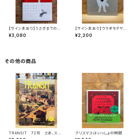
【サイン本あり】うさぎまでのお
【サイン本あり】ウラオモテヤマ
さらい［通常版］
ネコ
¥3,080
¥2,200
その他の商品
TRANSIT 72号 さあ、スペ
クリスマスはいっしょの時間
インへ！ 太陽と海と土の国