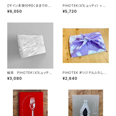
【サイン本受付中】くままでのお
PIHOTEK（ピヒュッティ） + オリ
さらい〈特装新版〉
ジナルふろしき（薄紫）セット
¥6,050
¥5,720
絵本 PIHOTEK（ピヒュッティ）
PIHOTEK オリジナルふろし
北極を風と歩く
き 薄紫
¥3,080
¥2,640