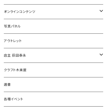
Tシャツ
バッグ
オンラインコンテンツ
ブックカバー
冒険クロストーク
写真パネル
マグカップ
アウトレット
傘
店主 荻田泰永
食料品
書籍
クラフト木楽屋
その他
ウェア
選書
各種イベント