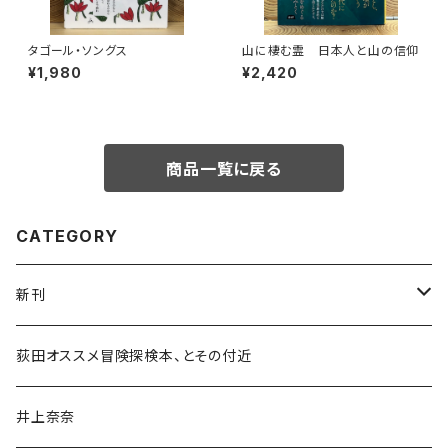
タゴール・ソングス
山に棲む霊 日本人と山の信仰
¥1,980
¥2,420
商品一覧に戻る
CATEGORY
新刊
和書
荻田オススメ冒険探検本、とその付近
文学・小説・物語
井上奈奈