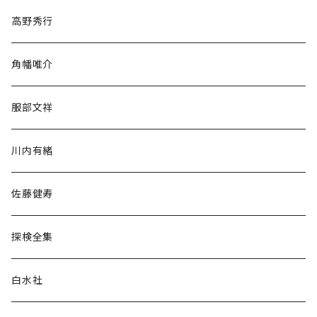
随筆・ノンフィクション・その他
高野秀行
旅行・紀行
角幡唯介
人文・社会
服部文祥
歴史・考古学
川内有緒
宗教・哲学・思想
佐藤健寿
民族・風習
探検全集
言語・ことば
白水社
政治・経済