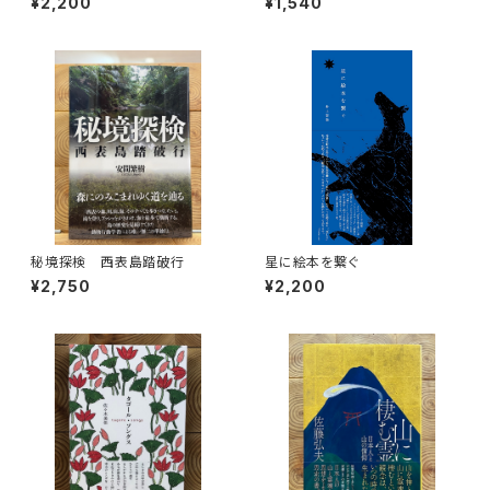
¥2,200
¥1,540
秘境探検 西表島踏破行
星に絵本を繋ぐ
¥2,750
¥2,200