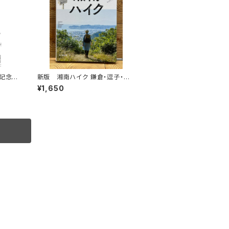
記念ト
新版 湘南ハイク 鎌倉・逗子・葉
山・横須賀・三浦の山と海歩き
¥1,650