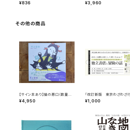
言語能力に何をもたらすの
¥836
¥3,960
その他の商品
【サイン本あり】猫の悪口〈数量限
「改訂新版 東京わざわざ
定・オリジナルトート付き〉
い街の本屋さん」出版記念
¥4,950
¥1,000
ベント録画視聴権