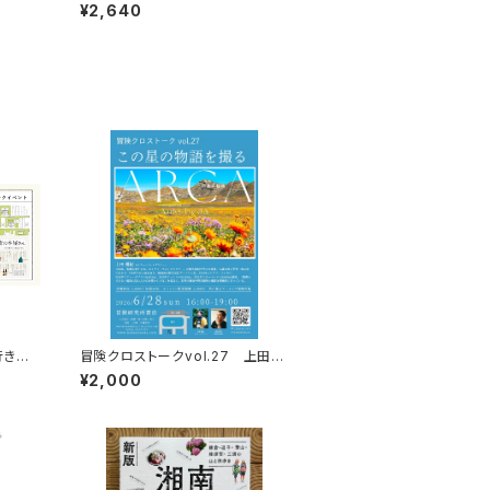
か
¥2,640
行きた
冒険クロストークvol.27 上田優
トークイ
紀「この星の物語を撮る」録画視聴
¥2,000
権