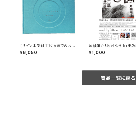
【サイン本受付中】くままでのおさ
角幡唯介「地図なき山」出版
らい〈特装新版〉
ークイベント録画視聴権
¥6,050
¥1,000
商品一覧に戻る