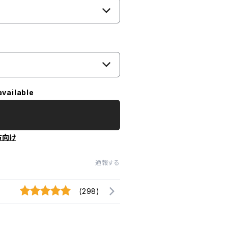
available
方向け
通報する
(298)