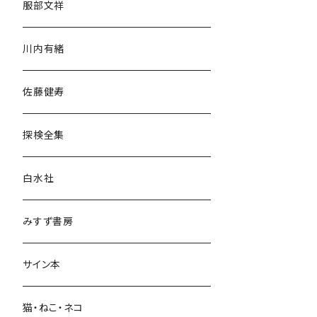
服部文祥
歴史・考古学
川内有緒
宗教・哲学・思想
佐藤健寿
民族・風習
探検全集
言語・ことば
白水社
政治・経済
みすず書房
経営・マネジメント
サイン本
科学・技術
猫・ねこ・ネコ
教育・教養