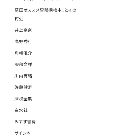
荻田オススメ冒険探検本、とその
付近
井上奈奈
高野秀行
角幡唯介
服部文祥
川内有緒
佐藤健寿
探検全集
白水社
みすず書房
サイン本