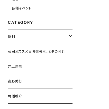
各種イベント
CATEGORY
新刊
和書
荻田オススメ冒険探検本、とその付近
文学・小説・物語
井上奈奈
随筆・ノンフィクション・その他
高野秀行
旅行・紀行
角幡唯介
人文・社会