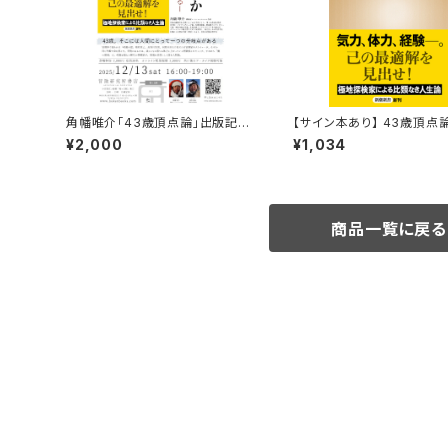
角幡唯介「43歳頂点論」出版記念
【サイン本あり】 43歳頂点
トークイベント録画視聴権
¥2,000
¥1,034
商品一覧に戻る