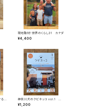
現地取材！世界のくらし31 カナダ
¥4,400
する
神奈川犬のクビネッコ vol.1 特
秘境を
集：大和と異国
¥1,200