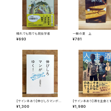
晴れでも雨でも昆虫学者
一瞬の夏 上
¥693
¥781
【サイン本あり】伸びしろマンがゆ
【サイン本あり】酒を主食と
く！
人々 エチオピアの科学的
¥1,300
¥1,980
旅する