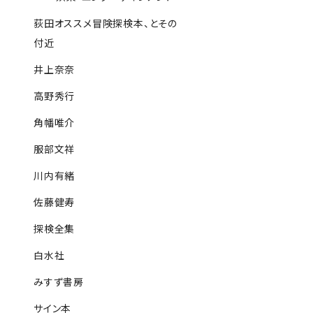
荻田オススメ冒険探検本、とその
付近
井上奈奈
高野秀行
角幡唯介
服部文祥
川内有緒
佐藤健寿
探検全集
白水社
みすず書房
サイン本