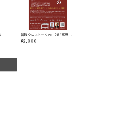
論
冒険クロストークvol.28「高野秀
行の旅の流儀」録画視聴権
¥2,000