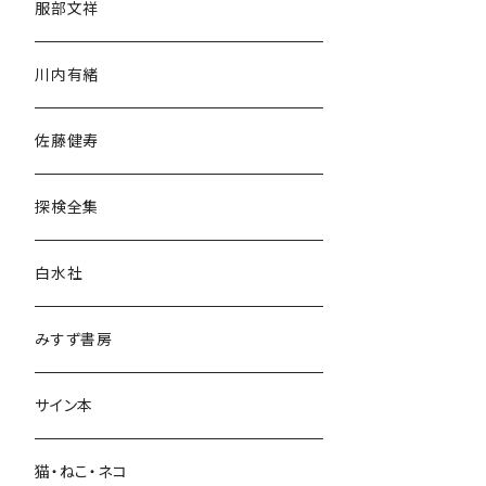
服部文祥
歴史・考古学
川内有緒
宗教・哲学・思想
佐藤健寿
民族・風習
探検全集
言語・ことば
白水社
政治・経済
みすず書房
経営・マネジメント
サイン本
科学・技術
猫・ねこ・ネコ
教育・教養