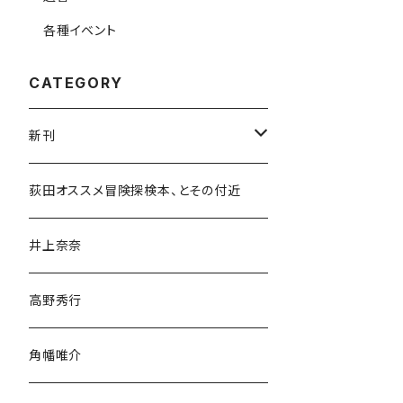
各種イベント
CATEGORY
新刊
和書
荻田オススメ冒険探検本、とその付近
文学・小説・物語
井上奈奈
随筆・ノンフィクション・その他
高野秀行
旅行・紀行
角幡唯介
人文・社会