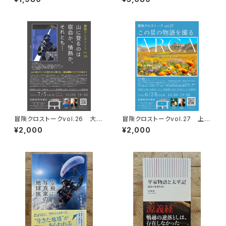
冒険クロストークvol.26 大石
冒険クロストークvol.27 上田
明弘「山に登るのは 宿命か、情
優紀「この星の物語を撮る」録画
¥2,000
¥2,000
熱か、それとも…」録画視聴権
視聴権