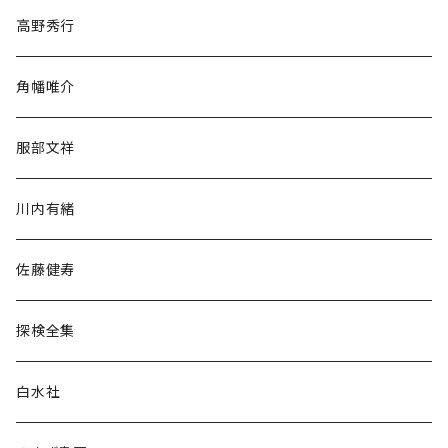
随筆・ノンフィクション・その他
高野秀行
旅行・紀行
角幡唯介
人文・社会
服部文祥
歴史・考古学
川内有緒
宗教・哲学・思想
佐藤健寿
民族・風習
探検全集
言語・ことば
白水社
政治・経済