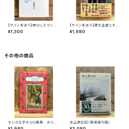
【サイン本あり】伸びしろマンが
【サイン本あり】酒を主食とする
ゆく！
人々 エチオピアの科学的秘境
¥1,300
¥1,980
を旅する
その他の商品
ちいさな手のひら事典 おとぎ
氷上旅日記〈新装復刊版〉
話
¥1,980
¥3,080