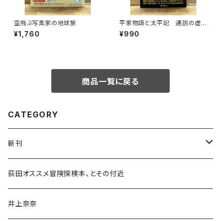
空飛ぶ写真家の地球旅
平家物語と太平記 通説の虚
像を暴く
¥1,760
¥990
商品一覧に戻る
CATEGORY
新刊
和書
荻田オススメ冒険探検本、とその付近
文学・小説・物語
井上奈奈