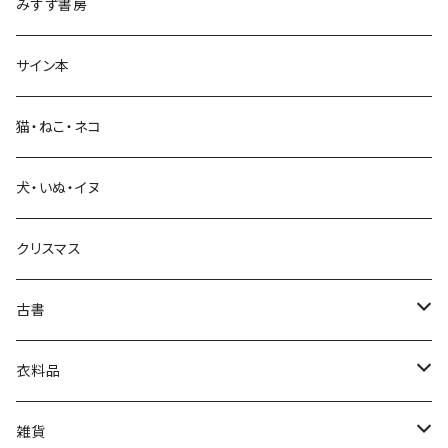
みすず書房
経営・マネジメント
サイン本
科学・技術
猫・ねこ・ネコ
教育・教養
犬・いぬ・イヌ
生活・暮らし
クリスマス
芸術・絵画・写真
古書
絵本・児童書
娯楽・エンターテインメント
古書セット
衣料品
美術
POLEWARDS
雑貨