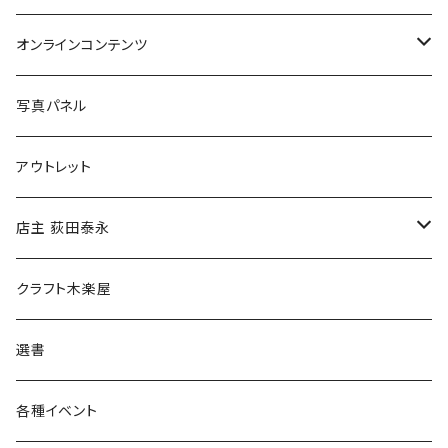
Tシャツ
バッグ
オンラインコンテンツ
ブックカバー
冒険クロストーク
写真パネル
マグカップ
アウトレット
傘
店主 荻田泰永
食料品
書籍
クラフト木楽屋
その他
ウェア
選書
各種イベント