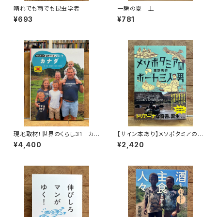
晴れでも雨でも昆虫学者
一瞬の夏 上
¥693
¥781
現地取材！世界のくらし31 カナ
【サイン本あり】メソポタミアの
ダ
ボート三人男
¥4,400
¥2,420