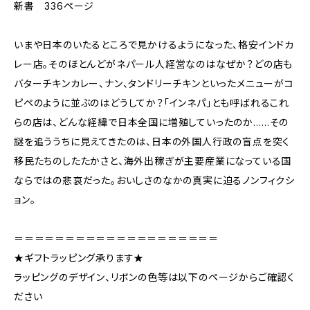
新書 336ページ
いまや日本のいたるところで見かけるようになった、格安インドカ
レー店。そのほとんどがネパール人経営なのはなぜか？どの店も
バターチキンカレー、ナン、タンドリーチキンといったメニューがコ
ピペのように並ぶのはどうしてか？「インネパ」とも呼ばれるこれ
らの店は、どんな経緯で日本全国に増殖していったのか……その
謎を追ううちに見えてきたのは、日本の外国人行政の盲点を突く
移民たちのしたたかさと、海外出稼ぎが主要産業になっている国
ならではの悲哀だった。おいしさのなかの真実に迫るノンフィクシ
ョン。
＝＝＝＝＝＝＝＝＝＝＝＝＝＝＝＝＝＝＝＝
★ギフトラッピング承ります★
ラッピングのデザイン、リボンの色等は以下のページからご確認く
ださい