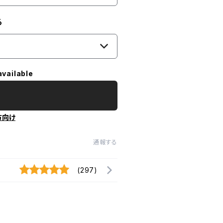
る
available
方向け
通報する
(297)