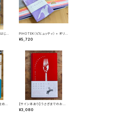
 はじめ
PIHOTEK（ピヒュッティ） + オリジ
ナルふろしき（薄紫）セット
¥5,720
をめぐ
【サイン本あり】うさぎまでのおさ
らい［通常版］
¥3,080