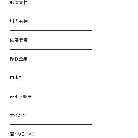
服部文祥
歴史・考古学
川内有緒
宗教・哲学・思想
佐藤健寿
民族・風習
探検全集
言語・ことば
白水社
政治・経済
みすず書房
経営・マネジメント
サイン本
科学・技術
猫・ねこ・ネコ
教育・教養