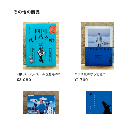
その他の商品
四国八十八ヶ所 歩き遍路のため
どうせ死ぬなら北極で
の完全ガイド
¥3,080
¥1,760