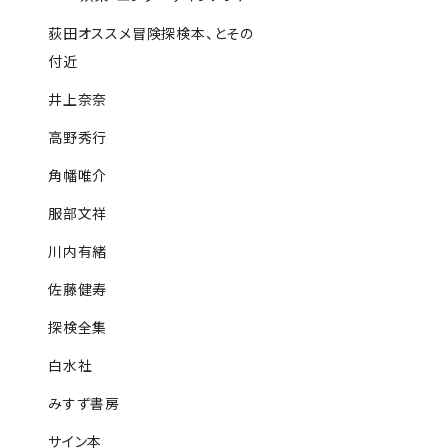
荻田オススメ冒険探検本、とその
付近
井上奈奈
高野秀行
角幡唯介
服部文祥
川内有緒
佐藤健寿
探検全集
白水社
みすず書房
サイン本