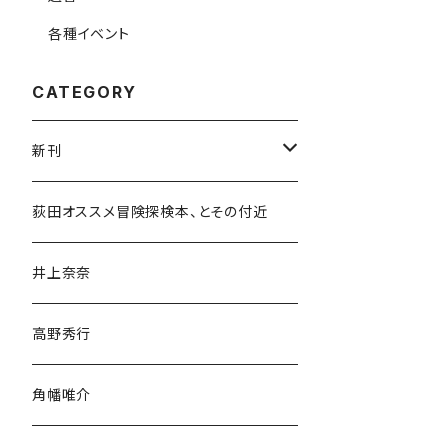
各種イベント
CATEGORY
新刊
和書
荻田オススメ冒険探検本、とその付近
文学・小説・物語
井上奈奈
随筆・ノンフィクション・その他
高野秀行
旅行・紀行
角幡唯介
人文・社会