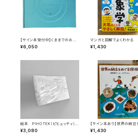
【サイン本受付中】くままでのおさ
マンガと図解でよくわかる
らい〈特装新版〉
ての気象学
¥6,050
¥1,430
絵本 PIHOTEK（ピヒュッティ）
【サイン本あり】世界の納豆
北極を風と歩く
る探検
¥3,080
¥1,430