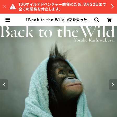
100マイルアドベンチャー開催のため、8月22日まで
全ての業務を休止します。
『Back to the Wild 』森を失ったオ
ランウータン | 冒険研究所書店