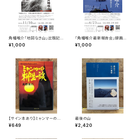
角幡唯介「地図なき山」出版記念
「角幡唯介最新報告会」録画視
トークイベント録画視聴権
聴権
¥1,000
¥1,000
【サイン本あり】ミャンマーの柳
最後の山
生一族
¥649
¥2,420