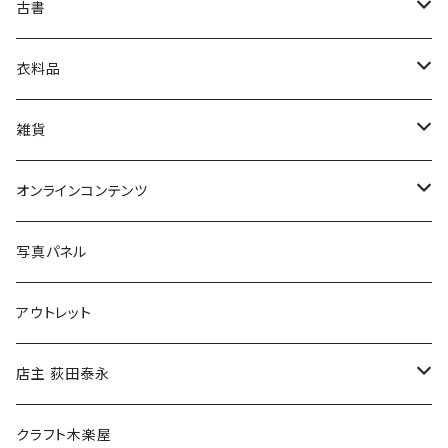
古書
絵本・児童書
娯楽・エンターテインメント
古書セット
衣料品
美術
POLEWARDS
雑貨
Tシャツ
バッグ
オンラインコンテンツ
ブックカバー
冒険クロストーク
写真パネル
マグカップ
アウトレット
傘
店主 荻田泰永
食料品
書籍
クラフト木楽屋