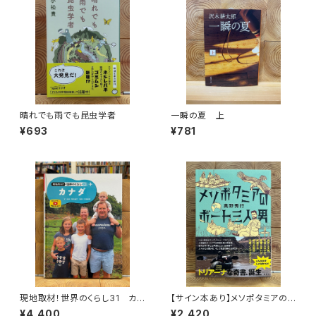
晴れでも雨でも昆虫学者
一瞬の夏 上
¥693
¥781
現地取材！世界のくらし31 カナ
【サイン本あり】メソポタミアの
ダ
ボート三人男
¥4,400
¥2,420