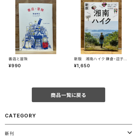
書店と冒険
新版 湘南ハイク 鎌倉・逗子・
葉山・横須賀・三浦の山と海歩き
¥990
¥1,650
商品一覧に戻る
CATEGORY
新刊