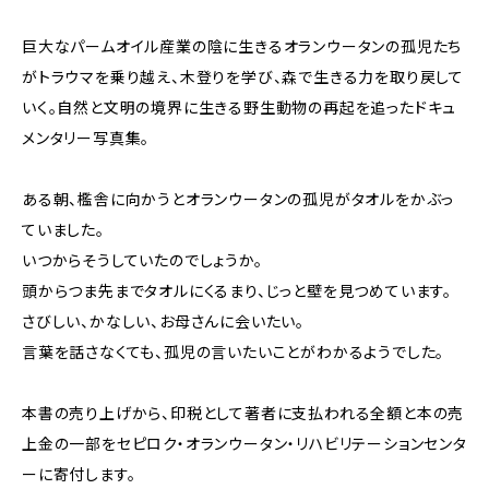
巨大なパームオイル産業の陰に生きるオランウータンの孤児たち
がトラウマを乗り越え、木登りを学び、森で生きる力を取り戻して
いく。自然と文明の境界に生きる野生動物の再起を追ったドキュ
メンタリー写真集。
ある朝、檻舎に向かうとオランウータンの孤児がタオルをかぶっ
ていました。
いつからそうしていたのでしょうか。
頭からつま先までタオルにくるまり、じっと壁を見つめています。
さびしい、かなしい、お母さんに会いたい。
言葉を話さなくても、孤児の言いたいことがわかるようでした。
本書の売り上げから、印税として著者に支払われる全額と本の売
上金の一部をセピロク・オランウータン・リハビリテーションセンタ
ーに寄付します。