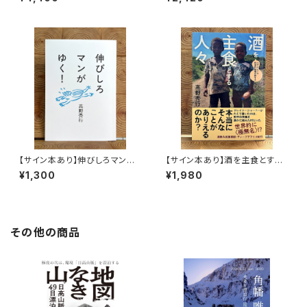
【サイン本あり】伸びしろマンが
【サイン本あり】酒を主食とする
ゆく！
人々 エチオピアの科学的秘境
¥1,300
¥1,980
を旅する
その他の商品