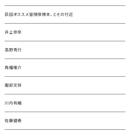
和書
荻田オススメ冒険探検本、とその付近
文学・小説・物語
井上奈奈
随筆・ノンフィクション・その他
高野秀行
旅行・紀行
角幡唯介
人文・社会
服部文祥
歴史・考古学
川内有緒
宗教・哲学・思想
佐藤健寿