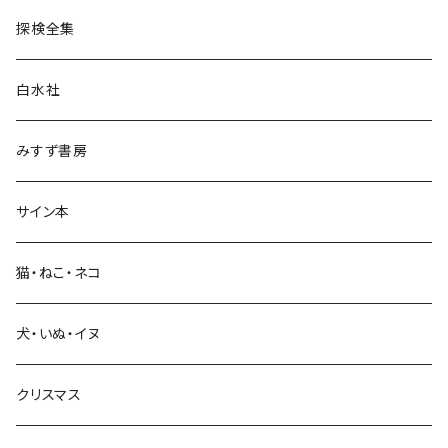
民族・風習
探検全集
言語・ことば
白水社
政治・経済
みすず書房
経営・マネジメント
サイン本
科学・技術
猫・ねこ・ネコ
教育・教養
犬・いぬ・イヌ
生活・暮らし
クリスマス
芸術・絵画・写真