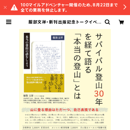
100マイルアドベンチャー開催のため、8月22日まで
全ての業務を休止します。
服部文祥・新刊出版記念トークイベン
ト録画視聴権 | 冒険研究所書店