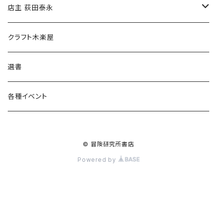
傘
店主 荻田泰永
食料品
書籍
クラフト木楽屋
その他
ウェア
選書
各種イベント
© 冒険研究所書店
Powered by