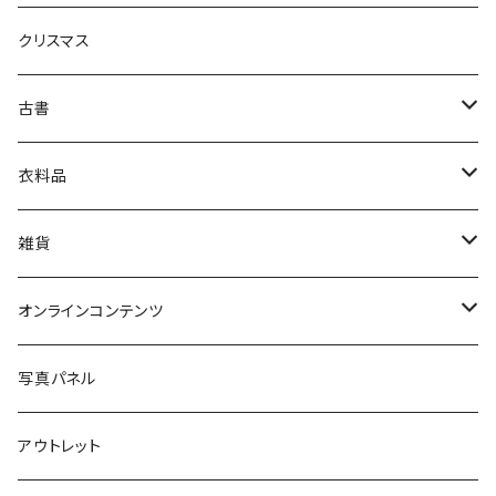
クリスマス
芸術・絵画・写真
古書
絵本・児童書
娯楽・エンターテインメント
古書セット
衣料品
美術
POLEWARDS
雑貨
Tシャツ
バッグ
オンラインコンテンツ
ブックカバー
冒険クロストーク
写真パネル
マグカップ
アウトレット