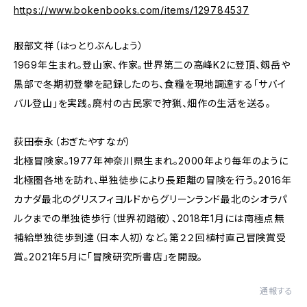
https://www.bokenbooks.com/items/129784537
服部文祥（はっとりぶんしょう）
1969年生まれ。登山家、作家。世界第二の高峰K2に登頂、剱岳や
黒部で冬期初登攀を記録したのち、食糧を現地調達する「サバイ
バル登山」を実践。廃村の古民家で狩猟、畑作の生活を送る。
荻田泰永（おぎたやすなが）
北極冒険家。1977年神奈川県生まれ。2000年より毎年のように
北極圏各地を訪れ、単独徒歩により長距離の冒険を行う。2016年
カナダ最北のグリスフィヨルドからグリーンランド最北のシオラパ
ルクまでの単独徒歩行（世界初踏破）、2018年1月には南極点無
補給単独徒歩到達（日本人初）など。第２２回植村直己冒険賞受
賞。2021年5月に「冒険研究所書店」を開設。
通報する