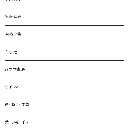
宗教・哲学・思想
佐藤健寿
民族・風習
探検全集
言語・ことば
白水社
政治・経済
みすず書房
経営・マネジメント
サイン本
科学・技術
猫・ねこ・ネコ
教育・教養
犬・いぬ・イヌ
生活・暮らし