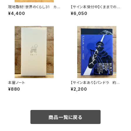
現地取材！世界のくらし31 カナ
【サイン本受付中】くままでのお
ダ
さらい〈特装新版〉
¥4,400
¥6,050
本屋ノート
【サイン本あり】パンドラ 約束
の頂
¥880
¥2,200
商品一覧に戻る