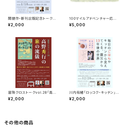
関健作・新刊出版記念トークイ
100マイルアドベンチャー応援
ベント録画視聴権
企画 9月13日トーク＆100マ
¥2,000
¥5,000
イルの歴史ZINE贈呈
冒険クロストークvol.28「高野
川内有緒「ロッコク・キッチン」出
秀行の旅の流儀」録画視聴権
版記念トークイベント録画視聴
¥2,000
¥2,000
権
その他の商品