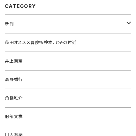
CATEGORY
新刊
和書
荻田オススメ冒険探検本、とその付近
文学・小説・物語
井上奈奈
随筆・ノンフィクション・その他
高野秀行
旅行・紀行
角幡唯介
人文・社会
服部文祥
歴史・考古学
川内有緒