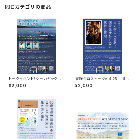
同じカテゴリの商品
トークイベント「シーカヤックで
冒険クロストークvol.25 川原
インドネシアの潮流を渡る」録画
尚行「目の前の人を救う 国際医
¥2,000
¥2,000
視聴権
療NGOの挑戦と冒険」録画視聴
権