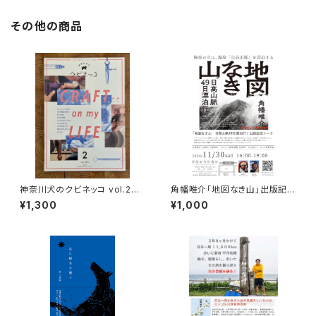
その他の商品
神奈川犬のクビネッコ vol.2
角幡唯介「地図なき山」出版記念
特集：CRAFT on my LIFE
トークイベント録画視聴権
¥1,300
¥1,000