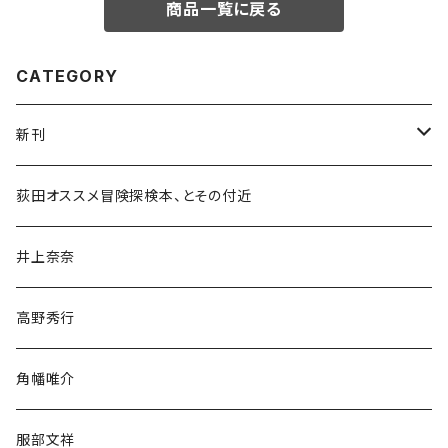
商品一覧に戻る
CATEGORY
新刊
和書
荻田オススメ冒険探検本、とその付近
文学・小説・物語
井上奈奈
随筆・ノンフィクション・その他
高野秀行
旅行・紀行
角幡唯介
人文・社会
服部文祥