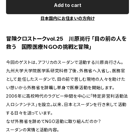
Add to cart
日本国内にお住まいの方向け
冒険クロストークvol.25 川原尚行 「目の前の人を
救う 国際医療ＮＧＯの挑戦と冒険」
今回のゲストは、アフリカのスーダンで活動する川原尚行さん。
九州大学大学院医学系研究科修了後、外務省へ入省し、医務官
として赴任したスーダンで、目の前で苦しむ現地の人々を助けた
い想いから外務省を辞職し単身で医療活動を開始します。
2006年に高校時代のラグビー仲間を中心に「特定非営利活動法
人ロシナンテス」を設立。以来、日本とスーダンを行き来して活動
する日々を送っています。
なぜ外務省を辞めてNGO活動に取り組んだのか？
スーダンの実情と活動内容。