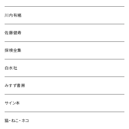
歴史・考古学
川内有緒
宗教・哲学・思想
佐藤健寿
民族・風習
探検全集
言語・ことば
白水社
政治・経済
みすず書房
経営・マネジメント
サイン本
科学・技術
猫・ねこ・ネコ
教育・教養