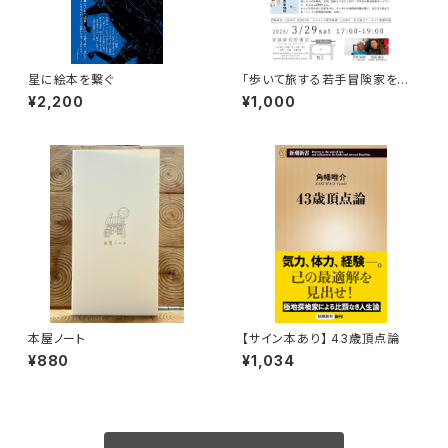
星に絵本を繋ぐ
「歩いて旅する若手冒険家を青
田買い！平井佑樹 × 荻田泰永」
¥2,200
¥1,000
録画視聴権
本屋ノート
【サイン本あり】 43歳頂点論
¥880
¥1,034