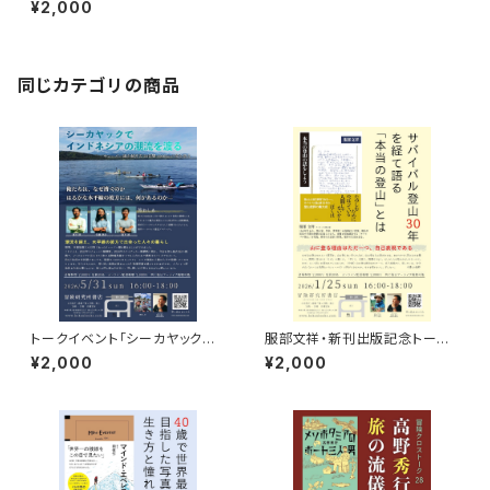
¥2,000
療NGOの挑戦と冒険」録画視聴
権
同じカテゴリの商品
トークイベント「シーカヤックで
服部文祥・新刊出版記念トーク
インドネシアの潮流を渡る」録画
イベント録画視聴権
¥2,000
¥2,000
視聴権