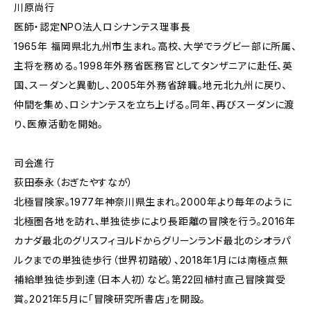
川原尚行
医師・認定NPO法人ロシナンテス理事長
1965年 福岡県北九州市生まれ。高校、大学でラグビー部に所属、
主将を務める。1998年外務省医務官としてタンザニアに赴任、英
国、スーダンと異動し、2005年外務省辞職。地元北九州に戻り、
仲間を集め、ロシナンテスを立ち上げる。同年、再びスーダンに渡
り、医療活動を開始。
司会進行
荻田泰永（おぎたやすなが）
北極冒険家。1977年神奈川県生まれ。2000年より毎年のように
北極圏各地を訪れ、単独徒歩により長距離の冒険を行う。2016年
カナダ最北のグリスフィヨルドからグリーンランド最北のシオラパ
ルクまでの単独徒歩行（世界初踏破）、2018年1月には南極点無
補給単独徒歩到達（日本人初）など。第22回植村直己冒険賞受
賞。2021年5月に「冒険研究所書店」を開設。