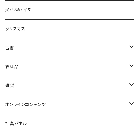
犬・いぬ・イヌ
生活・暮らし
クリスマス
芸術・絵画・写真
古書
絵本・児童書
娯楽・エンターテインメント
古書セット
衣料品
美術
POLEWARDS
雑貨
Tシャツ
バッグ
オンラインコンテンツ
ブックカバー
冒険クロストーク
写真パネル