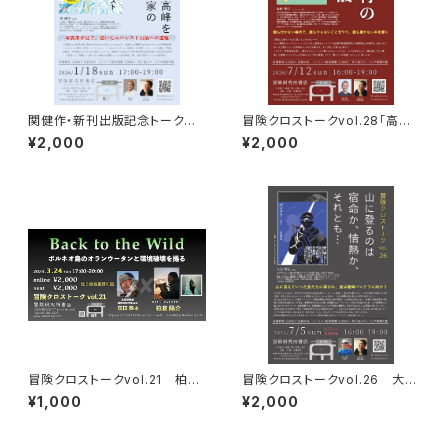
関健作・新刊出版記念トークイ
冒険クロストークvol.28「高野
ベント録画視聴権
秀行の旅の流儀」録画視聴権
¥2,000
¥2,000
冒険クロストークvol.21 柏倉
冒険クロストークvol.26 大石
陽介「Back to the Wild」録画
明弘「山に登るのは 宿命か、情
¥1,000
¥2,000
視聴権
熱か、それとも…」録画視聴権