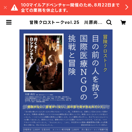
100マイルアドベンチャー開催のため、8月22日まで
全ての業務を休止します。
冒険クロストークvol.25 川原尚行
「目の前の人を救う 国際医療NGOの
挑戦と冒険」録画視聴権 | 冒険研究所
書店