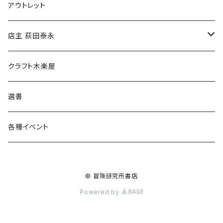
マグカップ
アウトレット
傘
店主 荻田泰永
食料品
書籍
クラフト木楽屋
その他
ウェア
選書
各種イベント
© 冒険研究所書店
Powered by