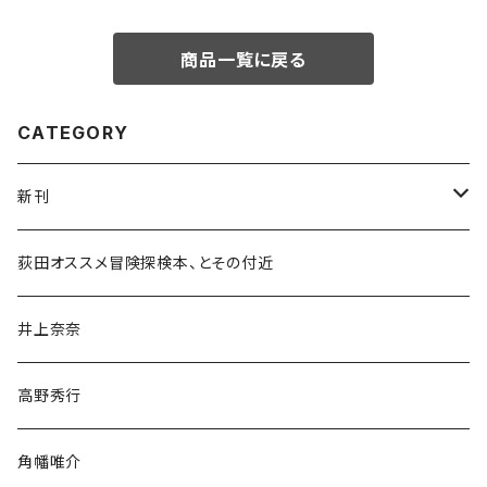
商品一覧に戻る
CATEGORY
新刊
和書
荻田オススメ冒険探検本、とその付近
文学・小説・物語
井上奈奈
随筆・ノンフィクション・その他
高野秀行
旅行・紀行
角幡唯介