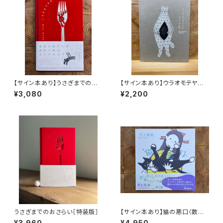
【サイン本あり】うさぎまでのお
【サイン本あり】ウラオモテヤマ
さらい［通常版］
ネコ
¥3,080
¥2,200
うさぎまでのおさらい［特装版］
【サイン本あり】猫の悪口〈数量
限定・オリジナルトート付き〉
¥3,960
¥4,950