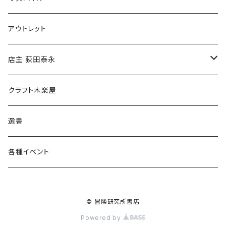
マグカップ
アウトレット
傘
店主 荻田泰永
食料品
書籍
クラフト木楽屋
その他
ウェア
選書
各種イベント
© 冒険研究所書店
Powered by