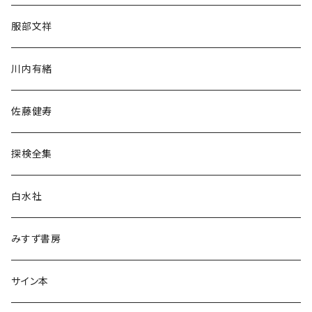
人文・社会
服部文祥
歴史・考古学
川内有緒
宗教・哲学・思想
佐藤健寿
民族・風習
探検全集
言語・ことば
白水社
政治・経済
みすず書房
経営・マネジメント
サイン本
科学・技術