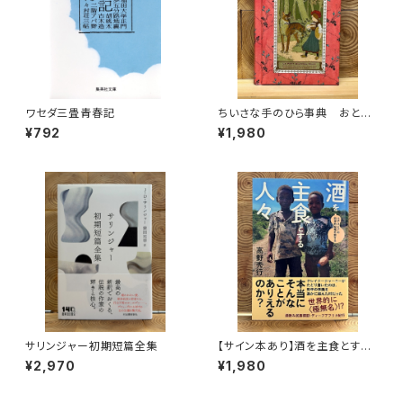
ワセダ三畳青春記
ちいさな手のひら事典 おとぎ
話
¥792
¥1,980
サリンジャー初期短篇全集
【サイン本あり】酒を主食とする
人々 エチオピアの科学的秘境
¥2,970
¥1,980
を旅する