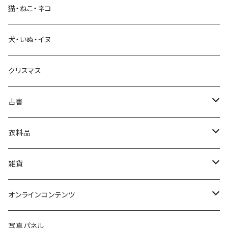
猫・ねこ・ネコ
教育・教養
犬・いぬ・イヌ
生活・暮らし
クリスマス
芸術・絵画・写真
古書
絵本・児童書
娯楽・エンターテインメント
古書セット
衣料品
美術
POLEWARDS
雑貨
Tシャツ
バッグ
オンラインコンテンツ
ブックカバー
冒険クロストーク
写真パネル