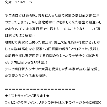
文庫 248ページ
少年のロクはある晩、盗みに入った家で家主の夏目金之助に見
つかってしまう。しかし金之助はロクを新しく来た書生と勘違いし
たようで、そのまま夏目家で生活を共にすることとなり……。（「夏
目家どろぼう綺談」）
離婚して実家に出戻った君江は、路上で猫を拾い可愛がる。しか
しその猫は高名な小説家・内田百間の飼う「ノラ」だった。失踪し
た愛猫を探し東奔西走する百間のもとへノラを帰そうと試みる
が。（「内田家うらない綺談」）
テレビ朝日新人シナリオ大賞を受賞した脚本家が描く、猫を愛し
た文豪たちの心温まる物語。
＝＝＝＝＝＝＝＝＝＝＝＝＝＝＝＝＝＝＝＝
★ギフトラッピング承ります★
ラッピングのデザイン、リボンの色等は以下のページからご確認く