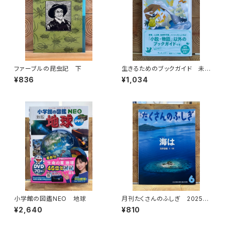
ファーブルの昆虫記 下
生きるためのブックガイド 未
来をつくる64冊
¥836
¥1,034
小学館の図鑑NEO 地球
月刊たくさんのふしぎ 2025年
6月号
¥2,640
¥810