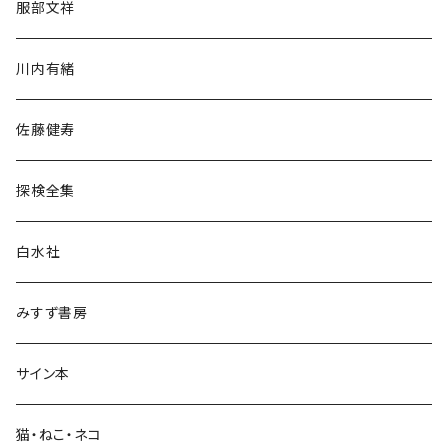
服部文祥
歴史・考古学
川内有緒
宗教・哲学・思想
佐藤健寿
民族・風習
探検全集
言語・ことば
白水社
政治・経済
みすず書房
経営・マネジメント
サイン本
科学・技術
猫・ねこ・ネコ
教育・教養