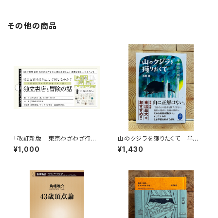
その他の商品
「改訂新版 東京わざわざ行き
山のクジラを獲りたくて 単独
たい街の本屋さん」出版記念ト
忍び猟記（文庫版）
¥1,000
¥1,430
ークイベント録画視聴権