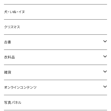
犬・いぬ・イヌ
生活・暮らし
クリスマス
芸術・絵画・写真
古書
絵本・児童書
娯楽・エンターテインメント
古書セット
衣料品
美術
POLEWARDS
雑貨
Tシャツ
バッグ
オンラインコンテンツ
ブックカバー
冒険クロストーク
写真パネル