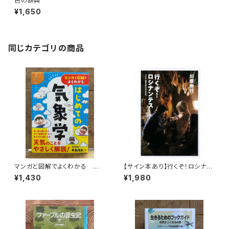
色の辞典
¥1,650
同じカテゴリの商品
マンガと図解でよくわかる はじ
【サイン本あり】行くぞ！ロシナン
めての気象学
テス 日本発国際医療NGOの
¥1,430
¥1,980
挑戦