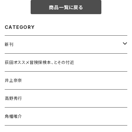
商品一覧に戻る
CATEGORY
新刊
和書
荻田オススメ冒険探検本、とその付近
文学・小説・物語
井上奈奈
随筆・ノンフィクション・その他
高野秀行
旅行・紀行
角幡唯介
人文・社会