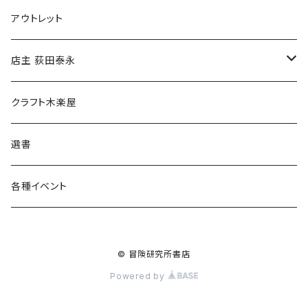
マグカップ
アウトレット
傘
店主 荻田泰永
食料品
書籍
クラフト木楽屋
その他
ウェア
選書
各種イベント
© 冒険研究所書店
Powered by