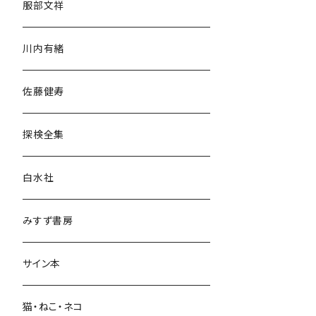
服部文祥
歴史・考古学
川内有緒
宗教・哲学・思想
佐藤健寿
民族・風習
探検全集
言語・ことば
白水社
政治・経済
みすず書房
経営・マネジメント
サイン本
科学・技術
猫・ねこ・ネコ
教育・教養