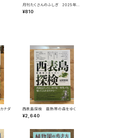
月刊たくさんのふしぎ 2025年6
月号
¥810
 カナダ
西表島探検 亜熱帯の森をゆく
¥2,640