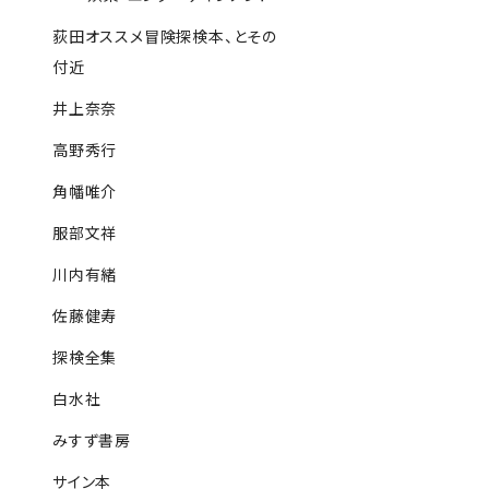
荻田オススメ冒険探検本、とその
付近
井上奈奈
高野秀行
角幡唯介
服部文祥
川内有緒
佐藤健寿
探検全集
白水社
みすず書房
サイン本