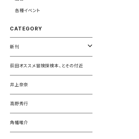
各種イベント
CATEGORY
新刊
和書
荻田オススメ冒険探検本、とその付近
文学・小説・物語
井上奈奈
随筆・ノンフィクション・その他
高野秀行
旅行・紀行
角幡唯介
人文・社会