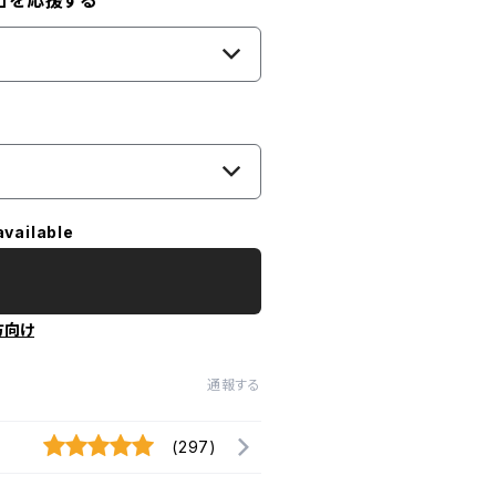
」を応援する
available
方向け
通報する
(297)