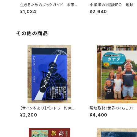
生きるためのブックガイド 未来を
小学館の図鑑NEO 地球
つくる64冊
¥1,034
¥2,640
その他の商品
【サイン本あり】パンドラ 約束の
現地取材！世界のくらし31
頂
¥2,200
¥4,400