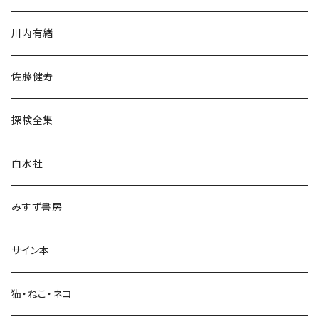
歴史・考古学
川内有緒
宗教・哲学・思想
佐藤健寿
民族・風習
探検全集
言語・ことば
白水社
政治・経済
みすず書房
経営・マネジメント
サイン本
科学・技術
猫・ねこ・ネコ
教育・教養