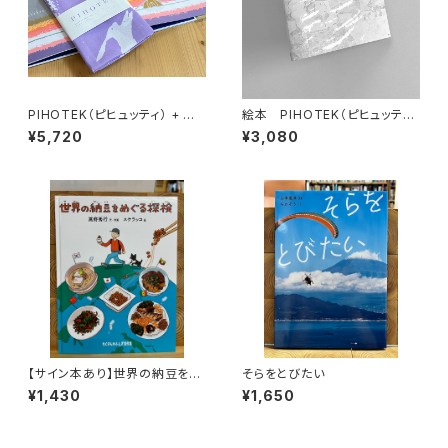
PIHOTEK（ピヒュッティ） + オリ
絵本 PIHOTEK（ピヒュッティ）
ジナルふろしき（薄紫）セット
北極を風と歩く
¥5,720
¥3,080
【サイン本あり】世界の納豆をめ
そらをとびたい
ぐる探検
¥1,430
¥1,650