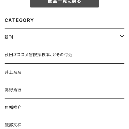
商品一覧に戻る
CATEGORY
新刊
和書
荻田オススメ冒険探検本、とその付近
文学・小説・物語
井上奈奈
随筆・ノンフィクション・その他
高野秀行
旅行・紀行
角幡唯介
人文・社会
服部文祥