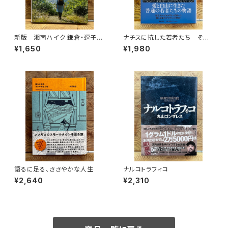
新版 湘南ハイク 鎌倉・逗子・
ナチスに抗した若者たち その
葉山・横須賀・三浦の山と海歩き
生き方を問う
¥1,650
¥1,980
語るに足る、ささやかな人生
ナルコトラフィコ
¥2,640
¥2,310