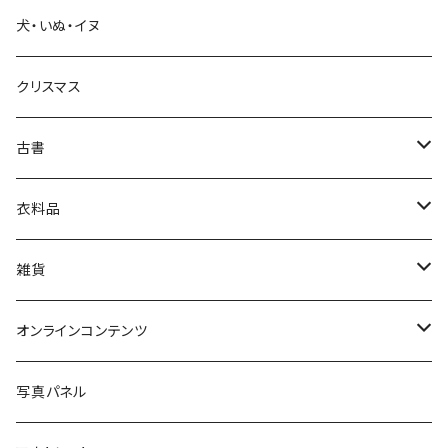
犬・いぬ・イヌ
生活・暮らし
クリスマス
芸術・絵画・写真
古書
絵本・児童書
娯楽・エンターテインメント
古書セット
衣料品
美術
POLEWARDS
雑貨
Tシャツ
バッグ
オンラインコンテンツ
ブックカバー
冒険クロストーク
写真パネル