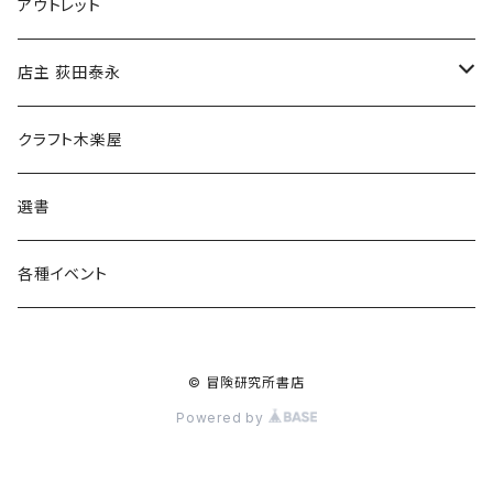
マグカップ
アウトレット
傘
店主 荻田泰永
食料品
書籍
クラフト木楽屋
その他
ウェア
選書
各種イベント
© 冒険研究所書店
Powered by