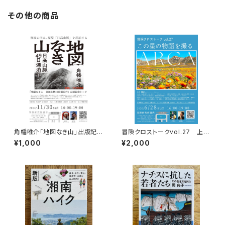
その他の商品
角幡唯介「地図なき山」出版記念
冒険クロストークvol.27 上田
トークイベント録画視聴権
優紀「この星の物語を撮る」録画
¥1,000
¥2,000
視聴権