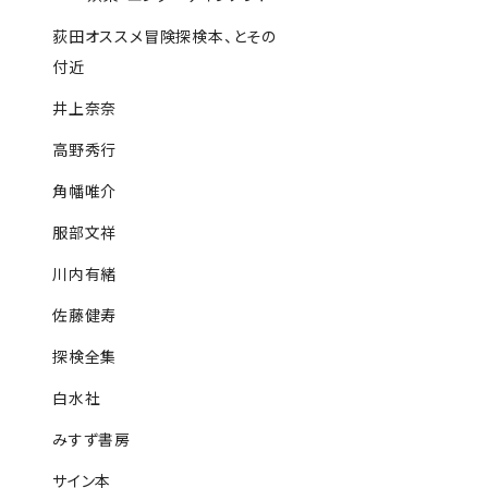
荻田オススメ冒険探検本、とその
付近
井上奈奈
高野秀行
角幡唯介
服部文祥
川内有緒
佐藤健寿
探検全集
白水社
みすず書房
サイン本