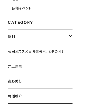
各種イベント
CATEGORY
新刊
和書
荻田オススメ冒険探検本、とその付近
文学・小説・物語
井上奈奈
随筆・ノンフィクション・その他
高野秀行
旅行・紀行
角幡唯介
人文・社会