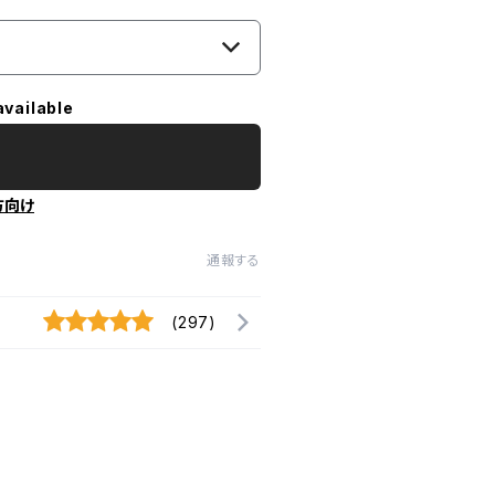
available
方向け
通報する
(297)