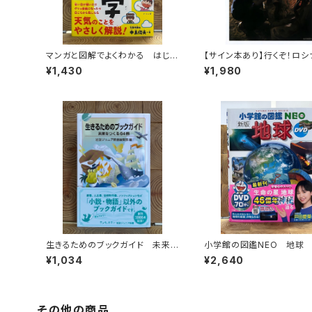
マンガと図解でよくわかる はじめ
【サイン本あり】行くぞ！ロシ
ての気象学
ス 日本発国際医療NGO
¥1,430
¥1,980
生きるためのブックガイド 未来を
小学館の図鑑NEO 地球
つくる64冊
¥1,034
¥2,640
その他の商品