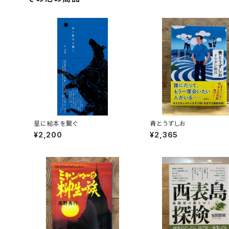
星に絵本を繋ぐ
青とうずしお
¥2,200
¥2,365