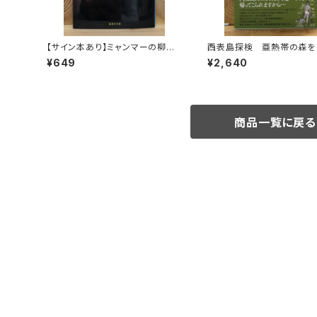
【サイン本あり】ミャンマーの柳生
西表島探検 亜熱帯の森を
一族
¥649
¥2,640
商品一覧に戻る