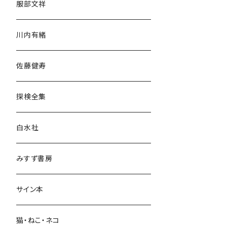
服部文祥
歴史・考古学
川内有緒
宗教・哲学・思想
佐藤健寿
民族・風習
探検全集
言語・ことば
白水社
政治・経済
みすず書房
経営・マネジメント
サイン本
科学・技術
猫・ねこ・ネコ
教育・教養