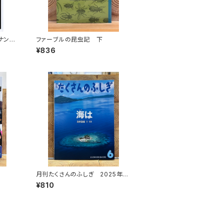
ナンテ
ファーブルの昆虫記 下
の挑戦
¥836
月刊たくさんのふしぎ 2025年6
月号
¥810