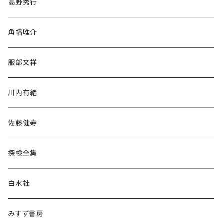
高野秀行
旅行・紀行
角幡唯介
人文・社会
服部文祥
歴史・考古学
川内有緒
宗教・哲学・思想
佐藤健寿
民族・風習
探検全集
言語・ことば
白水社
政治・経済
みすず書房