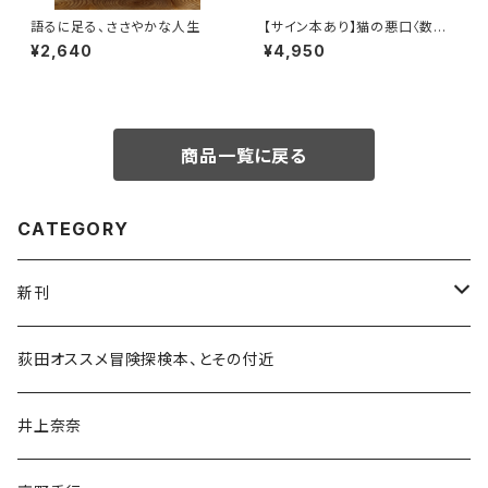
語るに足る、ささやかな人生
【サイン本あり】猫の悪口〈数量
限定・オリジナルトート付き〉
¥2,640
¥4,950
商品一覧に戻る
CATEGORY
新刊
和書
荻田オススメ冒険探検本、とその付近
文学・小説・物語
井上奈奈
随筆・ノンフィクション・その他