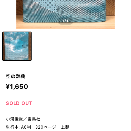
1
/1
空の辞典
¥1,650
SOLD OUT
小河俊哉／雷鳥社
単行本：A6判 320ページ 上製