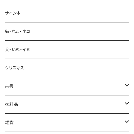
経営・マネジメント
サイン本
科学・技術
猫・ねこ・ネコ
教育・教養
犬・いぬ・イヌ
生活・暮らし
クリスマス
芸術・絵画・写真
古書
絵本・児童書
娯楽・エンターテインメント
古書セット
衣料品
美術
POLEWARDS
雑貨