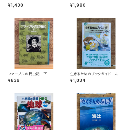
めての気象学
テス 日本発国際医療NGOの
¥1,430
¥1,980
挑戦
ファーブルの昆虫記 下
生きるためのブックガイド 未
来をつくる64冊
¥836
¥1,034