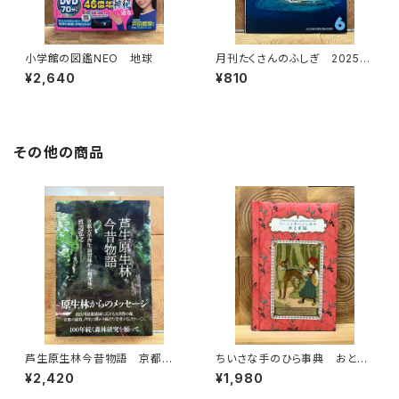
小学館の図鑑NEO 地球
月刊たくさんのふしぎ 2025年
6月号
¥2,640
¥810
その他の商品
芦生原生林今昔物語 京都大
ちいさな手のひら事典 おとぎ
学芦生演習林から研究林へ
話
¥2,420
¥1,980