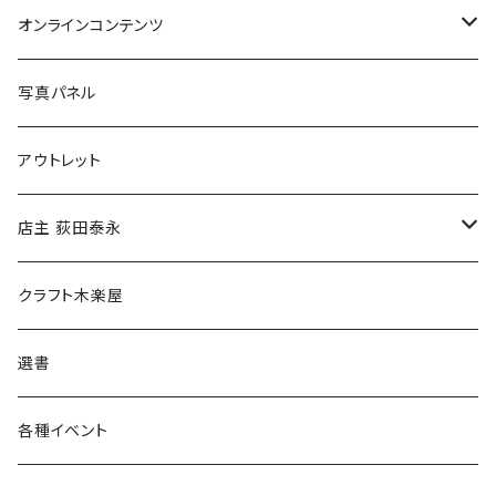
Tシャツ
バッグ
オンラインコンテンツ
ブックカバー
冒険クロストーク
写真パネル
マグカップ
アウトレット
傘
店主 荻田泰永
食料品
書籍
クラフト木楽屋
その他
ウェア
選書
各種イベント