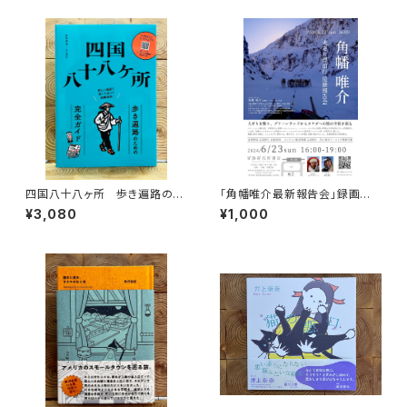
四国八十八ヶ所 歩き遍路のた
「角幡唯介最新報告会」録画視
めの完全ガイド
聴権
¥3,080
¥1,000