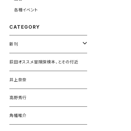
各種イベント
CATEGORY
新刊
和書
荻田オススメ冒険探検本、とその付近
文学・小説・物語
井上奈奈
随筆・ノンフィクション・その他
高野秀行
旅行・紀行
角幡唯介
人文・社会