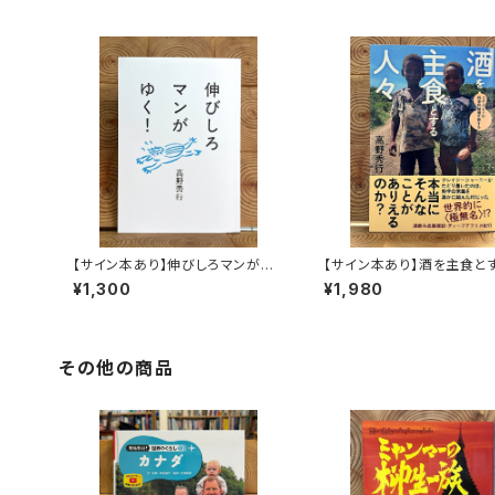
【サイン本あり】伸びしろマンがゆ
【サイン本あり】酒を主食と
く！
人々 エチオピアの科学的
¥1,300
¥1,980
旅する
その他の商品