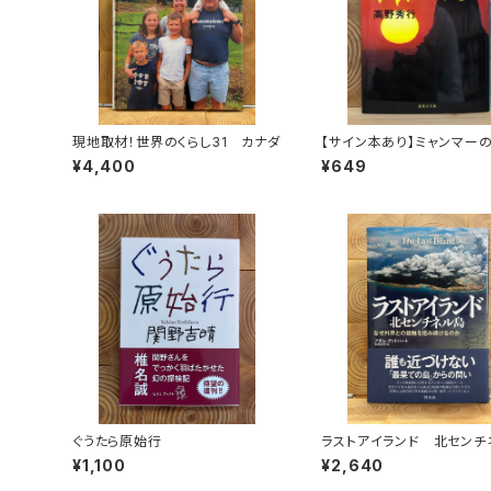
現地取材！世界のくらし31 カナダ
【サイン本あり】ミャンマー
一族
¥4,400
¥649
ぐうたら原始行
ラストアイランド 北センチ
島 なぜ外界との接触を拒
¥1,100
¥2,640
るのか