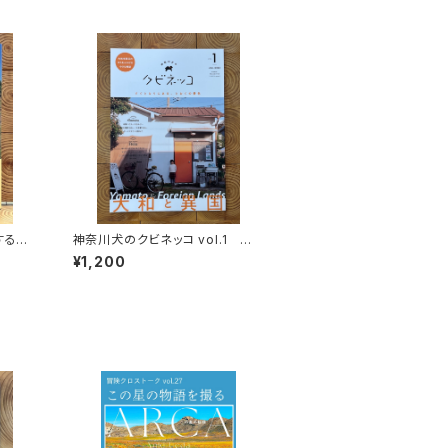
する
神奈川犬のクビネッコ vol.1 特
秘境を
集：大和と異国
¥1,200