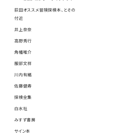
荻田オススメ冒険探検本、とその
付近
井上奈奈
高野秀行
角幡唯介
服部文祥
川内有緒
佐藤健寿
探検全集
白水社
みすず書房
サイン本