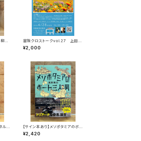
の柳生
冒険クロストークvol.27 上田優
紀「この星の物語を撮る」録画視聴
¥2,000
権
ネル
【サイン本あり】メソポタミアのボ
み続け
ート三人男
¥2,420