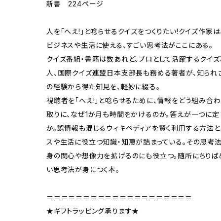
新書 224ページ
人を「へえ!」と唸らせるクイズをつくりたい!クイズ作家
ビジネスや生活に使える、すごい思考法がここにある。
クイズ番組・書籍は数あれど、プロとして活躍するクイズ
人、国際クイズ連盟日本支部長も務める著者が、知られざ
の経験から得た知見を、軽妙に綴る。
視聴者を「へえ!」と唸らせるために、情報をどう組み合
取りに、なぜ1か月も時間をかけるのか。答えが一つに定
か。誤情報も混じるウィキペディアを賢く利用する方法と
スや生活に役立つ知識・知恵が詰まっている。その思考法
身の関心や想像力を拡げるのにも役立つ。随所にちりば
い思考法が身につく本。
＝＝＝＝＝＝＝＝＝＝＝＝＝＝＝＝＝＝＝＝
★ギフトラッピング承ります★