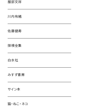
服部文祥
歴史・考古学
川内有緒
宗教・哲学・思想
佐藤健寿
民族・風習
探検全集
言語・ことば
白水社
政治・経済
みすず書房
経営・マネジメント
サイン本
科学・技術
猫・ねこ・ネコ
教育・教養