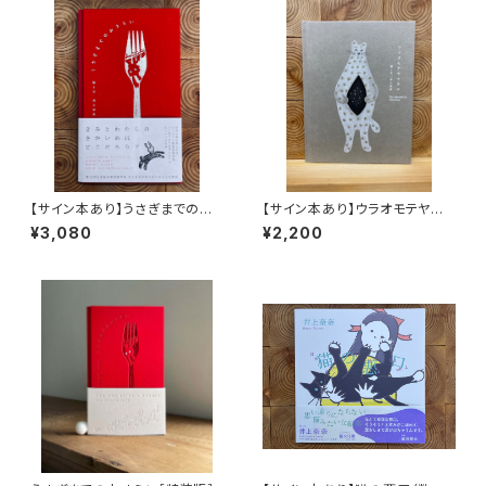
【サイン本あり】うさぎまでのお
【サイン本あり】ウラオモテヤマ
さらい［通常版］
ネコ
¥3,080
¥2,200