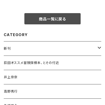
商品一覧に戻る
CATEGORY
新刊
和書
荻田オススメ冒険探検本、とその付近
文学・小説・物語
井上奈奈
随筆・ノンフィクション・その他
高野秀行
旅行・紀行