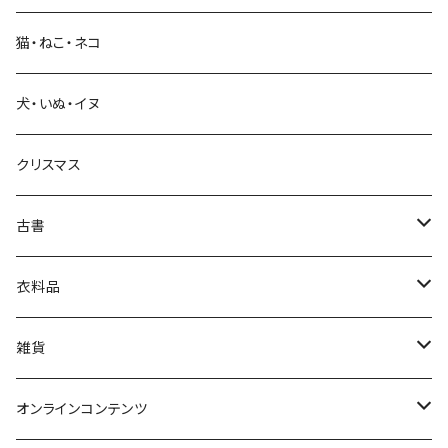
猫・ねこ・ネコ
教育・教養
犬・いぬ・イヌ
生活・暮らし
クリスマス
芸術・絵画・写真
古書
絵本・児童書
娯楽・エンターテインメント
古書セット
衣料品
美術
POLEWARDS
雑貨
Tシャツ
バッグ
オンラインコンテンツ