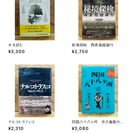
木を読む
秘境探検 西表島踏破行
¥3,300
¥2,750
ナルコトラフィコ
四国八十八ヶ所 歩き遍路のた
めの完全ガイド
¥2,310
¥3,080