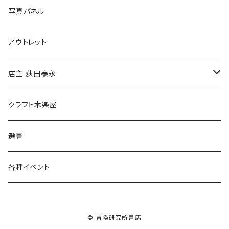
ブックカバー
冒険クロストーク
写真パネル
マグカップ
アウトレット
傘
店主 荻田泰永
食料品
書籍
クラフト木楽屋
その他
ウェア
選書
各種イベント
© 冒険研究所書店