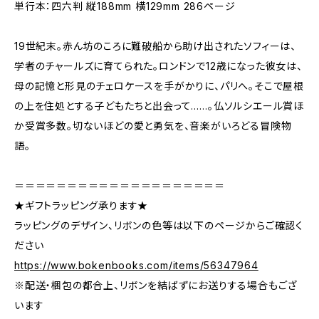
単行本：四六判 縦188mm 横129mm 286ページ
19世紀末。赤ん坊のころに難破船から助け出されたソフィーは、
学者のチャールズに育てられた。ロンドンで12歳になった彼女は、
母の記憶と形見のチェロケースを手がかりに、パリへ。そこで屋根
の上を住処とする子どもたちと出会って……。仏ソルシエール賞ほ
か受賞多数。切ないほどの愛と勇気を、音楽がいろどる冒険物
語。
＝＝＝＝＝＝＝＝＝＝＝＝＝＝＝＝＝＝＝＝
★ギフトラッピング承ります★
ラッピングのデザイン、リボンの色等は以下のページからご確認く
ださい
https://www.bokenbooks.com/items/56347964
※配送・梱包の都合上、リボンを結ばずにお送りする場合もござ
います