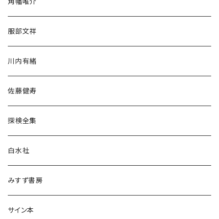
角幡唯介
人文・社会
服部文祥
歴史・考古学
川内有緒
宗教・哲学・思想
佐藤健寿
民族・風習
探検全集
言語・ことば
白水社
政治・経済
みすず書房
経営・マネジメント
サイン本
科学・技術