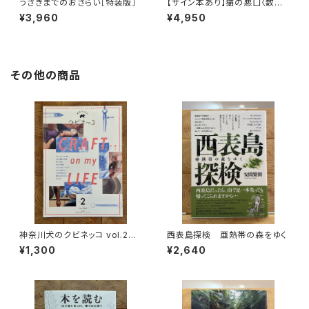
うさぎまでのおさらい［特装版］
【サイン本あり】猫の悪口〈数量
限定・オリジナルトート付き〉
¥3,960
¥4,950
その他の商品
神奈川犬のクビネッコ vol.2
西表島探検 亜熱帯の森をゆく
特集：CRAFT on my LIFE
¥1,300
¥2,640