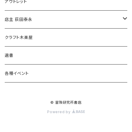
マグカップ
アウトレット
傘
店主 荻田泰永
食料品
書籍
クラフト木楽屋
その他
ウェア
選書
各種イベント
© 冒険研究所書店
Powered by