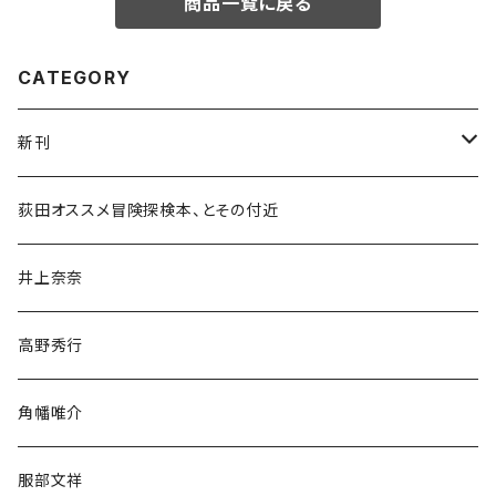
商品一覧に戻る
CATEGORY
新刊
和書
荻田オススメ冒険探検本、とその付近
文学・小説・物語
井上奈奈
随筆・ノンフィクション・その他
高野秀行
旅行・紀行
角幡唯介
人文・社会
服部文祥