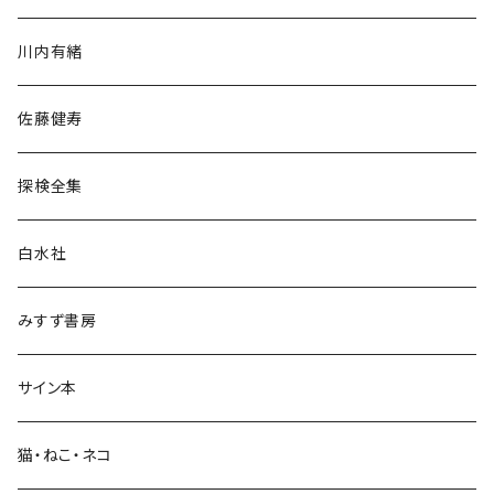
歴史・考古学
川内有緒
宗教・哲学・思想
佐藤健寿
民族・風習
探検全集
言語・ことば
白水社
政治・経済
みすず書房
経営・マネジメント
サイン本
科学・技術
猫・ねこ・ネコ
教育・教養