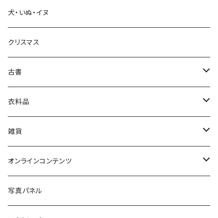
犬・いぬ・イヌ
生活・暮らし
クリスマス
芸術・絵画・写真
古書
絵本・児童書
娯楽・エンターテインメント
古書セット
衣料品
美術
POLEWARDS
雑貨
Tシャツ
バッグ
オンラインコンテンツ
ブックカバー
冒険クロストーク
写真パネル