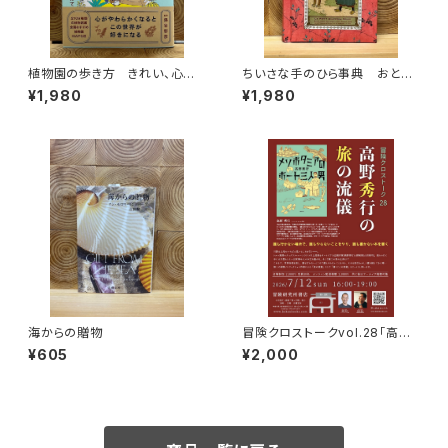
植物園の歩き方 きれい、心地
ちいさな手のひら事典 おとぎ
よい、愛おしい さまざまな「うつ
話
¥1,980
¥1,980
くしい」を求めて
海からの贈物
冒険クロストークvol.28「高野
秀行の旅の流儀」録画視聴権
¥605
¥2,000