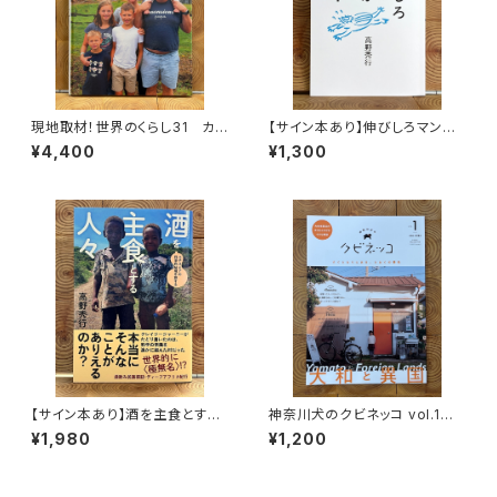
現地取材！世界のくらし31 カナ
【サイン本あり】伸びしろマンが
ダ
ゆく！
¥4,400
¥1,300
【サイン本あり】酒を主食とする
神奈川犬のクビネッコ vol.1
人々 エチオピアの科学的秘境
特集：大和と異国
¥1,980
¥1,200
を旅する