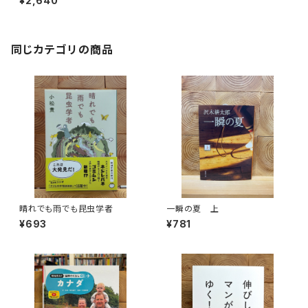
¥2,640
同じカテゴリの商品
晴れでも雨でも昆虫学者
一瞬の夏 上
¥693
¥781