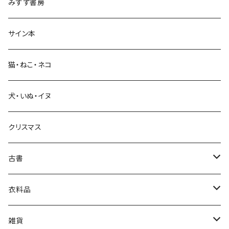
みすず書房
経営・マネジメント
サイン本
科学・技術
猫・ねこ・ネコ
教育・教養
犬・いぬ・イヌ
生活・暮らし
クリスマス
芸術・絵画・写真
古書
絵本・児童書
娯楽・エンターテインメント
古書セット
衣料品
美術
POLEWARDS
雑貨