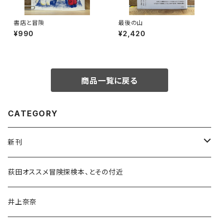
書店と冒険
最後の山
¥990
¥2,420
商品一覧に戻る
CATEGORY
新刊
和書
荻田オススメ冒険探検本、とその付近
文学・小説・物語
井上奈奈