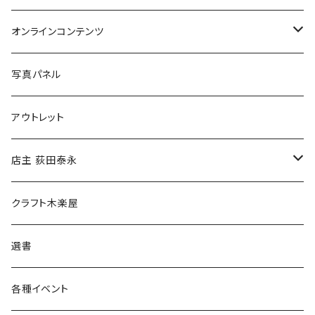
Tシャツ
バッグ
オンラインコンテンツ
ブックカバー
冒険クロストーク
写真パネル
マグカップ
アウトレット
傘
店主 荻田泰永
食料品
書籍
クラフト木楽屋
その他
ウェア
選書
各種イベント