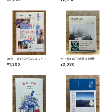
神奈川犬のクビネッコ vol.2
氷上旅日記〈新装復刊版〉
特集：CRAFT on my LIFE
¥1,300
¥3,080