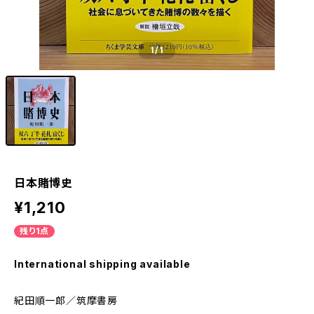
1
/1
日本賭博史
¥1,210
残り1点
International shipping available
紀田順一郎／筑摩書房