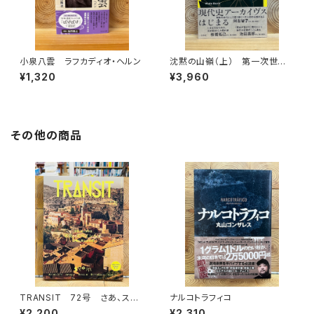
小泉八雲 ラフカディオ・ヘルン
沈黙の山嶺（上） 第一次世界
大戦とマロリーのエヴェレスト
¥1,320
¥3,960
その他の商品
TRANSIT 72号 さあ、スペ
ナルコトラフィコ
インへ！ 太陽と海と土の国
¥2,200
¥2,310