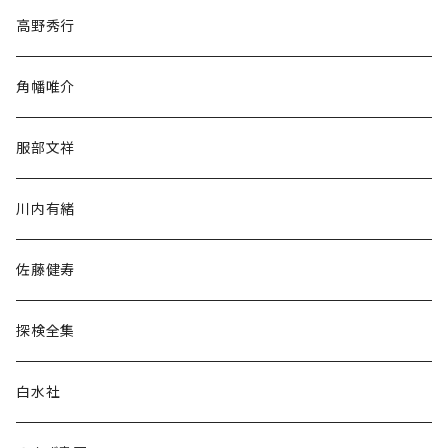
随筆・ノンフィクション・その他
高野秀行
旅行・紀行
角幡唯介
人文・社会
服部文祥
歴史・考古学
川内有緒
宗教・哲学・思想
佐藤健寿
民族・風習
探検全集
言語・ことば
白水社
政治・経済