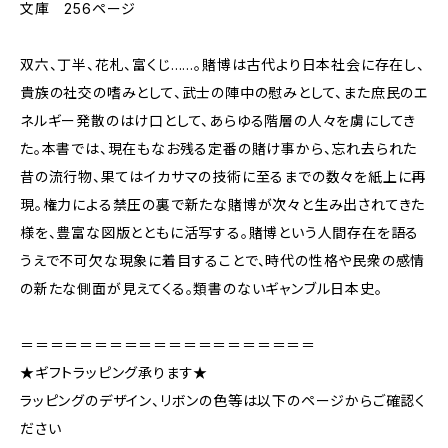
文庫 256ページ
双六、丁半、花札、富くじ……。賭博は古代より日本社会に存在し、
貴族の社交の嗜みとして、武士の陣中の慰みとして、また庶民のエ
ネルギー発散のはけ口として、あらゆる階層の人々を虜にしてき
た。本書では、現在もなお残る定番の賭け事から、忘れ去られた
昔の流行物、果てはイカサマの技術に至るまでの数々を紙上に再
現。権力による禁圧の裏で新たな賭博が次々と生み出されてきた
様を、豊富な図版とともに活写する。賭博という人間存在を語る
うえで不可欠な現象に着目することで、時代の性格や民衆の感情
の新たな側面が見えてくる。類書のないギャンブル日本史。
＝＝＝＝＝＝＝＝＝＝＝＝＝＝＝＝＝＝＝＝
★ギフトラッピング承ります★
ラッピングのデザイン、リボンの色等は以下のページからご確認く
ださい