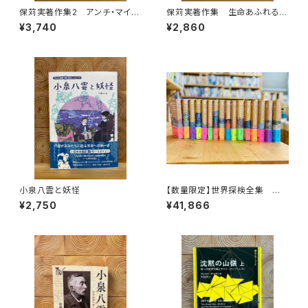
保苅実著作集2 アンチ・マイノ
保苅実著作集 生命あふれる大
リティ・ヒストリー
地
¥3,740
¥2,860
小泉八雲と妖怪
【数量限定】世界探検全集 全1
6巻＋全巻購入特典「第17巻（非
¥2,750
¥41,866
売品）」【当店限定】