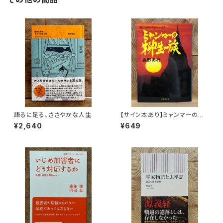
語るに足る、ささやかな人生
【サイン本あり】ミャンマーの柳
生一族
¥2,640
¥649