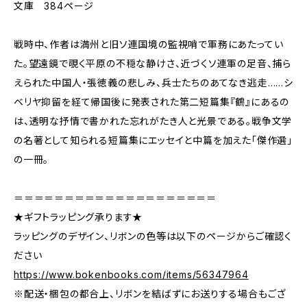
文庫 384ページ
戦時中、作者は満州と旧ソ連国境の監視哨で軍務にあたってい
た。望遠鏡で覗く平原の不穏な静けさ、近づくソ連軍の足音、捕ら
えられた中国人・張徳義の悲しみ、兵士たちのあてなき逃走……シ
ベリヤ抑留を経て帰国後に発表された第二短篇集『鶴』にあるの
は、透明な抒情で書かれた忘れがたき人と光景である。戦争文学
の名著として知られる短篇集にエッセイと中篇を加えた「傑作選」
の一冊。
＝＝＝＝＝＝＝＝＝＝＝＝＝＝＝＝＝＝＝＝
★ギフトラッピング承ります★
ラッピングのデザイン、リボンの色等は以下のページからご確認く
ださい
https://www.bokenbooks.com/items/56347964
※配送・梱包の都合上、リボンを結ばずにお送りする場合もござ