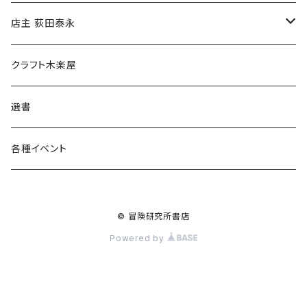
傘
店主 荻田泰永
食料品
書籍
クラフト木楽屋
その他
ウェア
選書
各種イベント
© 冒険研究所書店
Powered by