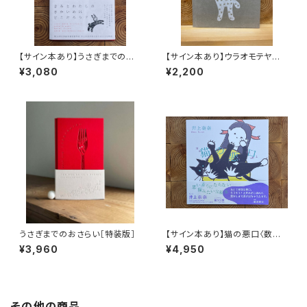
【サイン本あり】うさぎまでのお
【サイン本あり】ウラオモテヤマ
さらい［通常版］
ネコ
¥3,080
¥2,200
うさぎまでのおさらい［特装版］
【サイン本あり】猫の悪口〈数量
限定・オリジナルトート付き〉
¥3,960
¥4,950
その他の商品