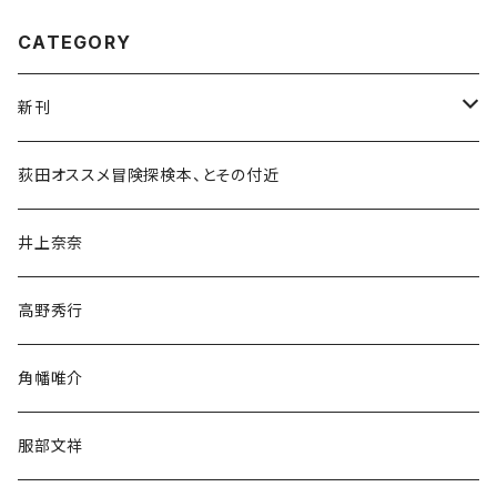
CATEGORY
新刊
和書
荻田オススメ冒険探検本、とその付近
文学・小説・物語
井上奈奈
随筆・ノンフィクション・その他
高野秀行
旅行・紀行
角幡唯介
人文・社会
服部文祥
歴史・考古学