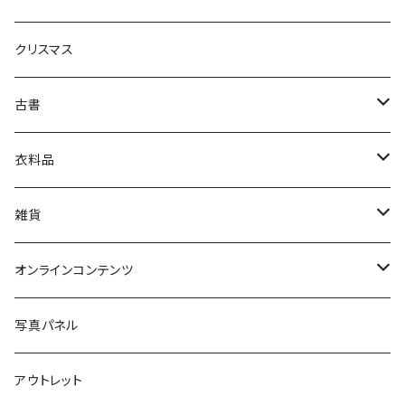
生活・暮らし
クリスマス
芸術・絵画・写真
古書
絵本・児童書
娯楽・エンターテインメント
古書セット
衣料品
美術
POLEWARDS
雑貨
Tシャツ
バッグ
オンラインコンテンツ
ブックカバー
冒険クロストーク
写真パネル
マグカップ
アウトレット