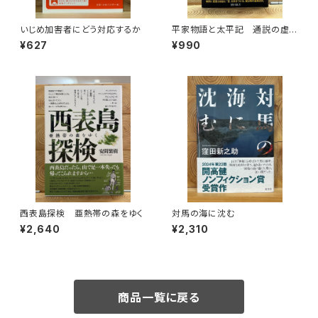
いじめ加害者にどう対応するか
平家物語と太平記 通説の虚
像を暴く
¥627
¥990
西表島探検 亜熱帯の森をゆく
対馬の海に沈む
¥2,640
¥2,310
商品一覧に戻る