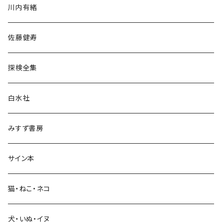
川内有緒
宗教・哲学・思想
佐藤健寿
民族・風習
探検全集
言語・ことば
白水社
政治・経済
みすず書房
経営・マネジメント
サイン本
科学・技術
猫・ねこ・ネコ
教育・教養
犬・いぬ・イヌ