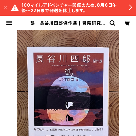
100マイルアドベンチャー開催のため、8月6日午
後〜22日まで発送を休止します。
鶴 長谷川四郎傑作選 | 冒険研究所
書店