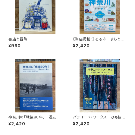
書店と冒険
《当店掲載！》 るるぶ まちとい
ろ 神奈川
¥990
¥2,420
神奈川の「戦後80年」 過去か
パラコード・ワークス ひも結び
ら未来へ
完全ガイドブック
¥2,420
¥2,420