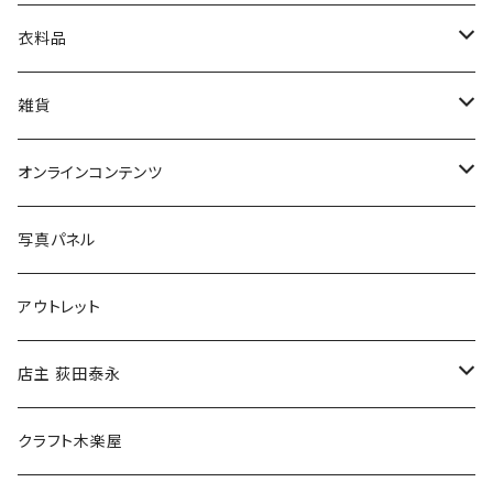
娯楽・エンターテインメント
古書セット
衣料品
美術
POLEWARDS
雑貨
Tシャツ
バッグ
オンラインコンテンツ
ブックカバー
冒険クロストーク
写真パネル
マグカップ
アウトレット
傘
店主 荻田泰永
食料品
書籍
クラフト木楽屋