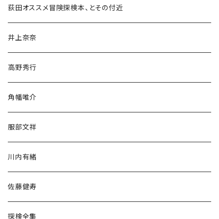
和書
荻田オススメ冒険探検本、とその付近
文学・小説・物語
井上奈奈
随筆・ノンフィクション・その他
高野秀行
旅行・紀行
角幡唯介
人文・社会
服部文祥
歴史・考古学
川内有緒
宗教・哲学・思想
佐藤健寿
民族・風習
探検全集