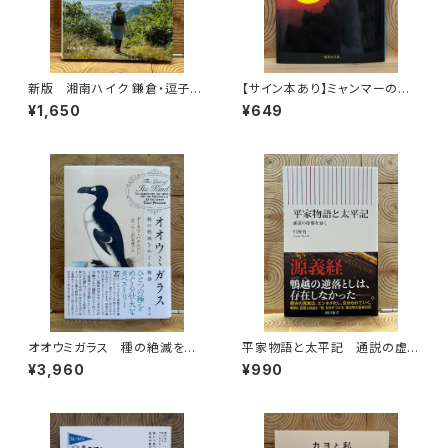
新版 湘南ハイク 鎌倉・逗子・
【サイン本あり】ミャンマーの柳
葉山・横須賀・三浦の山と海歩き
生一族
¥1,650
¥649
オオウミガラス 種の絶滅をめ
平家物語と太平記 通説の虚
ぐる物語
像を暴く
¥3,960
¥990