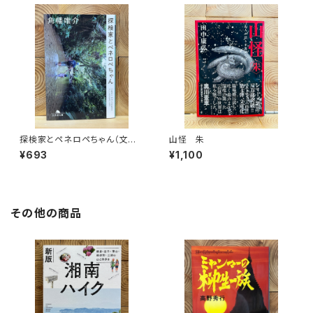
探検家とペネロペちゃん（文庫
山怪 朱
版）
¥693
¥1,100
その他の商品