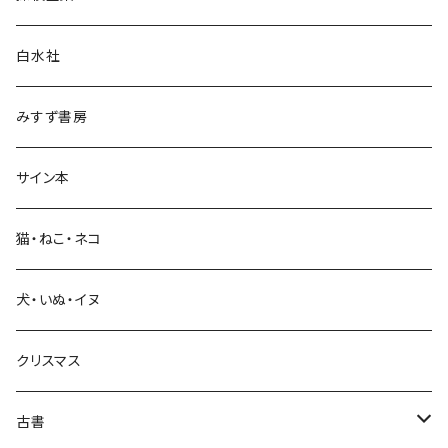
言語・ことば
白水社
政治・経済
みすず書房
経営・マネジメント
サイン本
科学・技術
猫・ねこ・ネコ
教育・教養
犬・いぬ・イヌ
生活・暮らし
クリスマス
芸術・絵画・写真
古書
絵本・児童書