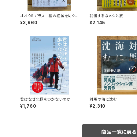
オオウミガラス 種の絶滅をめぐる
我慢するなメシと旅
物語
¥3,960
¥2,145
君はなぜ北極を歩かないのか
対馬の海に沈む
¥1,760
¥2,310
商品一覧に戻る