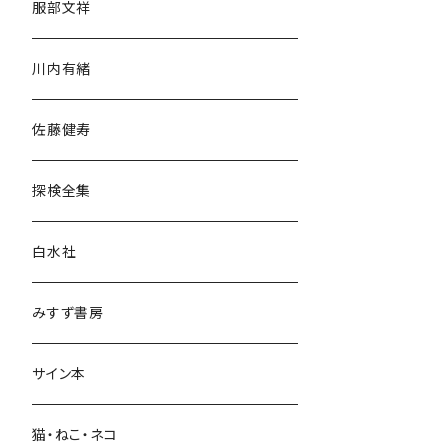
服部文祥
歴史・考古学
川内有緒
宗教・哲学・思想
佐藤健寿
民族・風習
探検全集
言語・ことば
白水社
政治・経済
みすず書房
経営・マネジメント
サイン本
科学・技術
猫・ねこ・ネコ
教育・教養