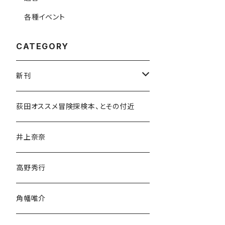
各種イベント
CATEGORY
新刊
和書
荻田オススメ冒険探検本、とその付近
文学・小説・物語
井上奈奈
随筆・ノンフィクション・その他
高野秀行
旅行・紀行
角幡唯介
人文・社会