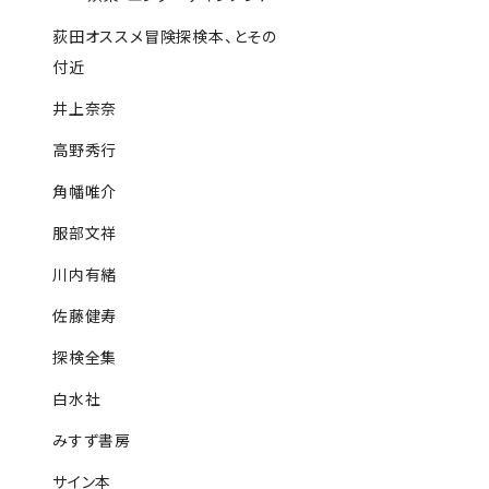
荻田オススメ冒険探検本、とその
付近
井上奈奈
高野秀行
角幡唯介
服部文祥
川内有緒
佐藤健寿
探検全集
白水社
みすず書房
サイン本