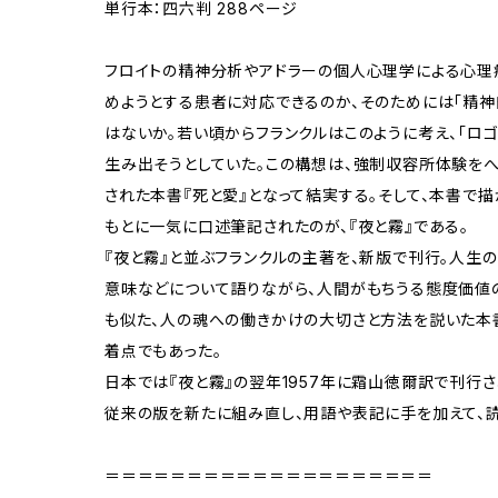
単行本：四六判 288ページ
フロイトの精神分析やアドラーの個人心理学による心理
めようとする患者に対応できるのか、そのためには「精
はないか。若い頃からフランクルはこのように考え、「ロ
生み出そうとしていた。この構想は、強制収容所体験をへ
された本書『死と愛』となって結実する。そして、本書で
もとに一気に口述筆記されたのが、『夜と霧』である。
『夜と霧』と並ぶフランクルの主著を、新版で刊行。人生
意味などについて語りながら、人間がもちうる態度価値
も似た、人の魂への働きかけの大切さと方法を説いた本
着点でもあった。
日本では『夜と霧』の翌年1957年に霜山徳爾訳で刊行さ
従来の版を新たに組み直し、用語や表記に手を加えて、読
＝＝＝＝＝＝＝＝＝＝＝＝＝＝＝＝＝＝＝＝