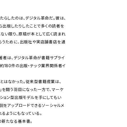
たらしたのは、デジタル革命だ。彼は、
自ら出版したりしたことで多くの読者を
ない限り、原稿が本として広く読まれ
らうために、出版社や実店舗書店を通
る著者は、デジタル革命が書籍サプライ
約180件の出版・テック業界関係者イ
とはなかった。従来型書籍産業は、
ーズ」を闘う羽目になった一方で、マーケ
プション型出版モデルを手にしてもい
小説をアップロードできるソーシャルメ
るようにもなっている。
の新たなる基本書。