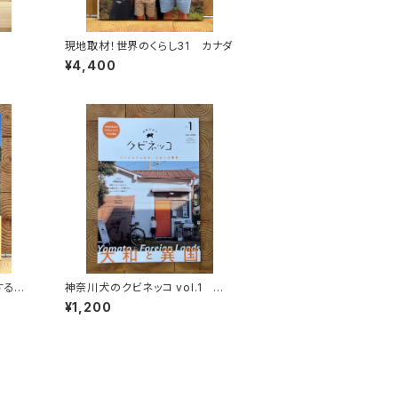
現地取材！世界のくらし31 カナダ
¥4,400
する
神奈川犬のクビネッコ vol.1 特
秘境を
集：大和と異国
¥1,200