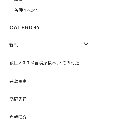
各種イベント
CATEGORY
新刊
和書
荻田オススメ冒険探検本、とその付近
文学・小説・物語
井上奈奈
随筆・ノンフィクション・その他
高野秀行
旅行・紀行
角幡唯介
人文・社会