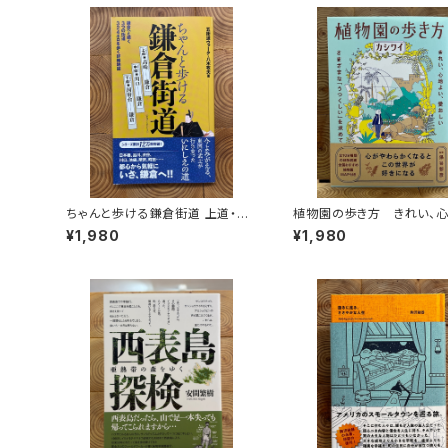
ちゃんと歩ける鎌倉街道 上道・中
植物園の歩き方 きれい、
道・下道
い、愛おしい さまざまな「う
¥1,980
¥1,980
い」を求めて