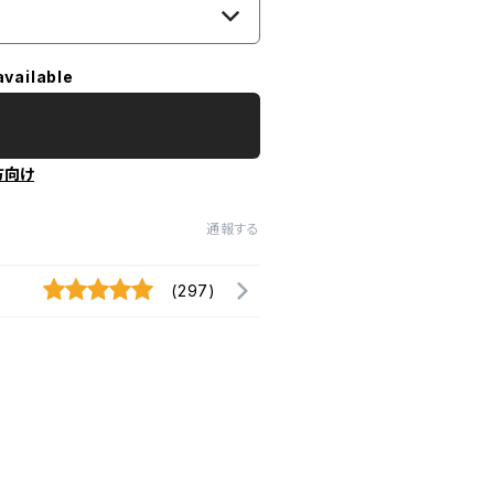
available
方向け
通報する
(297)