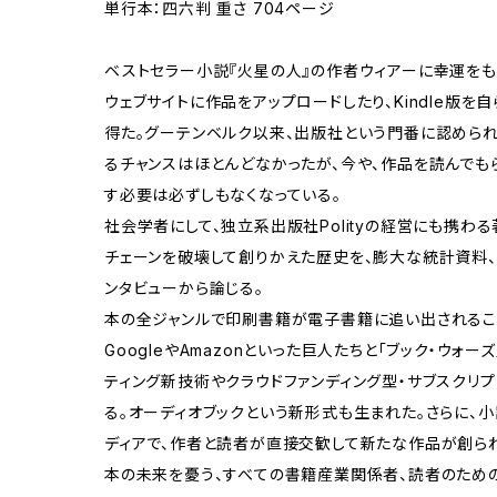
単行本：四六判 重さ 704ページ
ベストセラー小説『火星の人』の作者ウィアーに幸運をも
ウェブサイトに作品をアップロードしたり、Kindle版を
得た。グーテンベルク以来、出版社という門番に認められ
るチャンスはほとんどなかったが、今や、作品を読んでも
す必要は必ずしもなくなっている。
社会学者にして、独立系出版社Polityの経営にも携わ
チェーンを破壊して創りかえた歴史を、膨大な統計資料、
ンタビューから論じる。
本の全ジャンルで印刷書籍が電子書籍に追い出されるこ
GoogleやAmazonといった巨人たちと「ブック・ウォ
ティング新技術やクラウドファンディング型・サブスクリ
る。オーディオブックという新形式も生まれた。さらに、
ディアで、作者と読者が直接交歓して新たな作品が創られ
本の未来を憂う、すべての書籍産業関係者、読者のため