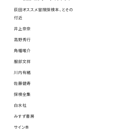
荻田オススメ冒険探検本、とその
付近
井上奈奈
高野秀行
角幡唯介
服部文祥
川内有緒
佐藤健寿
探検全集
白水社
みすず書房
サイン本