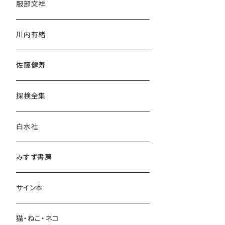
服部文祥
歴史・考古学
川内有緒
宗教・哲学・思想
佐藤健寿
民族・風習
探検全集
言語・ことば
白水社
政治・経済
みすず書房
経営・マネジメント
サイン本
科学・技術
猫・ねこ・ネコ
教育・教養