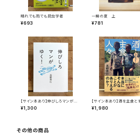
晴れでも雨でも昆虫学者
一瞬の夏 上
¥693
¥781
【サイン本あり】伸びしろマンがゆ
【サイン本あり】酒を主食と
く！
人々 エチオピアの科学的
¥1,300
¥1,980
旅する
その他の商品