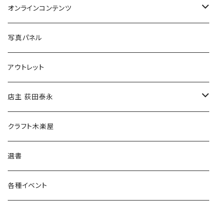
Tシャツ
バッグ
オンラインコンテンツ
ブックカバー
冒険クロストーク
写真パネル
マグカップ
アウトレット
傘
店主 荻田泰永
食料品
書籍
クラフト木楽屋
その他
ウェア
選書
各種イベント