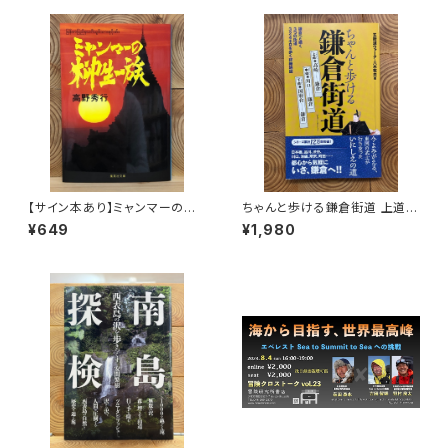
【サイン本あり】ミャンマーの柳
ちゃんと歩ける鎌倉街道 上道・
生一族
中道・下道
¥649
¥1,980