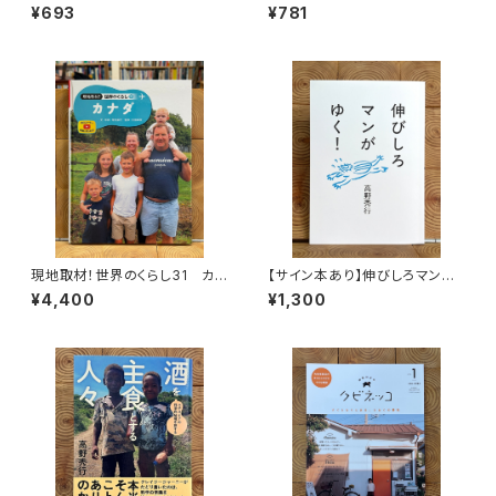
¥693
¥781
現地取材！世界のくらし31 カナ
【サイン本あり】伸びしろマンが
ダ
ゆく！
¥4,400
¥1,300