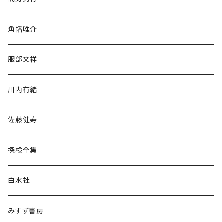
旅行・紀行
角幡唯介
人文・社会
服部文祥
歴史・考古学
川内有緒
宗教・哲学・思想
佐藤健寿
民族・風習
探検全集
言語・ことば
白水社
政治・経済
みすず書房
経営・マネジメント