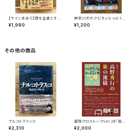
【サイン本あり】酒を主食とする
神奈川犬のクビネッコ vol.1
人々 エチオピアの科学的秘境
特集：大和と異国
¥1,980
¥1,200
を旅する
その他の商品
ナルコトラフィコ
冒険クロストークvol.28「高野
秀行の旅の流儀」録画視聴権
¥2,310
¥2,000