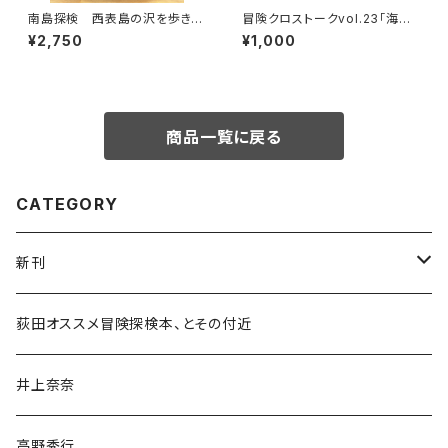
南島探検 西表島の沢を歩きつ
冒険クロストークvol.23「海か
くす
ら目指す、世界最高峰」録画視聴
¥2,750
¥1,000
権
商品一覧に戻る
CATEGORY
新刊
和書
荻田オススメ冒険探検本、とその付近
文学・小説・物語
井上奈奈
随筆・ノンフィクション・その他
高野秀行