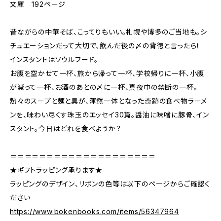
文庫 192ページ
昔ながらの中華そば、こってりもいい。札幌や博多のご当地も。シ
チュエーションだって大切で、飲んだ後の〆の背徳と言ったら！
インスタントはソウルフード。
お腹を空かせて一杯、旅から帰って一杯、学校帰りに一杯、小腹
が減って一杯、お酒のあとの〆に一杯、真夜中の禁断の一杯。
熱々のスープと麺と具が、渾然一体となった奇跡の食べ物ラーメ
ンを、味わい尽くす珠玉のエッセイ30篇。醤油に味噌に豚骨、イン
スタント。今日はどれを食べようか？
＝＝＝＝＝＝＝＝＝＝＝＝＝＝＝＝＝＝＝＝
★ギフトラッピング承ります★
ラッピングのデザイン、リボンの色等は以下のページからご確認く
ださい
https://www.bokenbooks.com/items/56347964