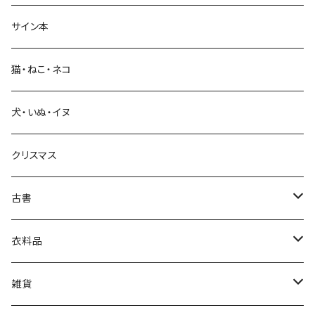
サイン本
科学・技術
猫・ねこ・ネコ
教育・教養
犬・いぬ・イヌ
生活・暮らし
クリスマス
芸術・絵画・写真
古書
絵本・児童書
娯楽・エンターテインメント
古書セット
衣料品
美術
POLEWARDS
雑貨