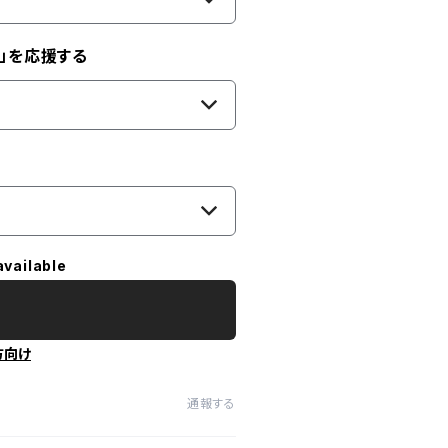
」を応援する
available
方向け
通報する