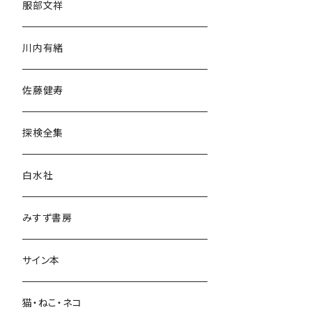
服部文祥
歴史・考古学
川内有緒
宗教・哲学・思想
佐藤健寿
民族・風習
探検全集
言語・ことば
白水社
政治・経済
みすず書房
経営・マネジメント
サイン本
科学・技術
猫・ねこ・ネコ
教育・教養