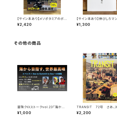
【サイン本あり】メソポタミアのボ
【サイン本あり】伸びしろマ
ート三人男
く！
¥2,420
¥1,300
その他の商品
冒険クロストークvol.23「海から
TRANSIT 72号 さあ、
目指す、世界最高峰」録画視聴権
ンへ！ 太陽と海と土の国
¥1,000
¥2,200