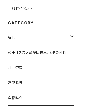
各種イベント
CATEGORY
新刊
和書
荻田オススメ冒険探検本、とその付近
文学・小説・物語
井上奈奈
随筆・ノンフィクション・その他
高野秀行
旅行・紀行
角幡唯介
人文・社会