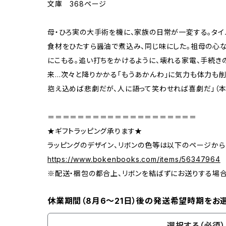
文庫 368ページ
母・ひろ実の大手術を機に、家族の日常が一変する。タイ
食材をひたすら醤油で煮込み、同じ味にした。祖母の心
にこもる。追い打ちをかけるように、壊れる家電、手続き
来…次々と降りかかる「もうあかんわ」に気力も体力も削
抱え込めば悲劇だが、人に語って笑わせれば喜劇だ」（本
＝＝＝＝＝＝＝＝＝＝＝＝＝＝＝＝＝＝＝＝
★ギフトラッピング承ります★
ラッピングのデザイン、リボンの色等は以下のページから
https://www.bokenbooks.com/items/56347964
※配送・梱包の都合上、リボンを結ばずにお送りする場
休業期間（8月6〜21日）後の発送希望時期をお
選択する（必須）