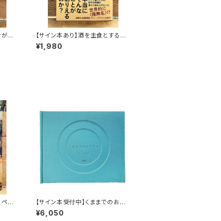
ンがゆ
【サイン本あり】酒を主食とする
人々 エチオピアの科学的秘境を
¥1,980
旅する
スペイ
【サイン本受付中】くままでのおさ
らい〈特装新版〉
¥6,050