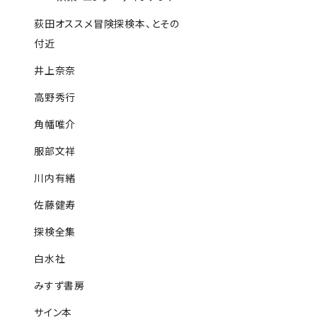
荻田オススメ冒険探検本、とその
付近
井上奈奈
高野秀行
角幡唯介
服部文祥
川内有緒
佐藤健寿
探検全集
白水社
みすず書房
サイン本