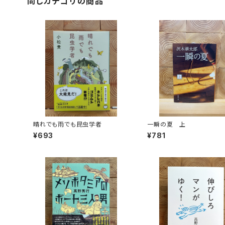
同じカテゴリの商品
晴れでも雨でも昆虫学者
一瞬の夏 上
¥693
¥781