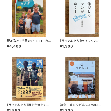
現地取材！世界のくらし31 カナ
【サイン本あり】伸びしろマンが
ダ
ゆく！
¥4,400
¥1,300
【サイン本あり】酒を主食とする
神奈川犬のクビネッコ vol.1
人々 エチオピアの科学的秘境
特集：大和と異国
¥1,980
¥1,200