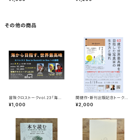
を旅する
その他の商品
冒険クロストークvol.23「海か
関健作・新刊出版記念トークイ
ら目指す、世界最高峰」録画視聴
ベント録画視聴権
¥1,000
¥2,000
権