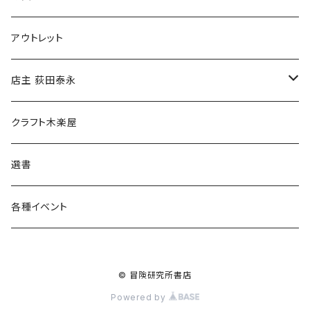
マグカップ
アウトレット
傘
店主 荻田泰永
食料品
書籍
クラフト木楽屋
その他
ウェア
選書
各種イベント
© 冒険研究所書店
Powered by