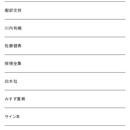
人文・社会
服部文祥
歴史・考古学
川内有緒
宗教・哲学・思想
佐藤健寿
民族・風習
探検全集
言語・ことば
白水社
政治・経済
みすず書房
経営・マネジメント
サイン本
科学・技術