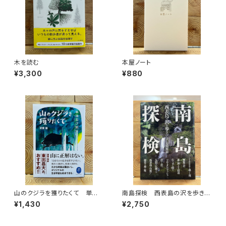
木を読む
本屋ノート
¥3,300
¥880
山のクジラを獲りたくて 単独
南島探検 西表島の沢を歩きつ
忍び猟記（文庫版）
くす
¥1,430
¥2,750