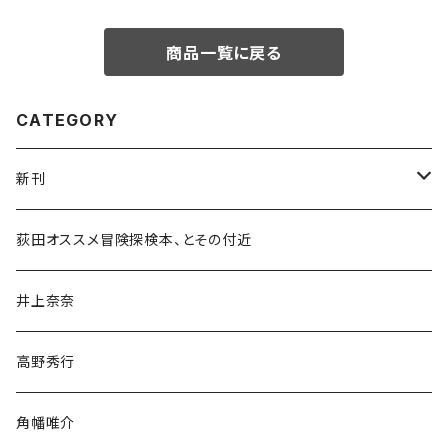
商品一覧に戻る
CATEGORY
新刊
和書
荻田オススメ冒険探検本、とその付近
文学・小説・物語
井上奈奈
随筆・ノンフィクション・その他
高野秀行
旅行・紀行
角幡唯介