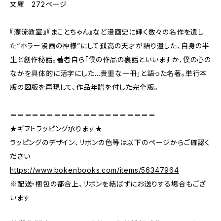
文庫 272ページ
『漂流教室』『まことちゃん』など漫画史に輝く数々の名作を遺し
た“ホラー漫画の神様”にして孤高の天才が語り遺した、自身の半
生と創作秘話。著者自ら「僕の作品の裏話といいますか、僕の心の
なかを具体的に活字にした…貴重な一冊」と語った名著。単行本
版の図版を再現して、作品年譜を付した完全版。
＝＝＝＝＝＝＝＝＝＝＝＝＝＝＝＝＝＝＝＝
★ギフトラッピング承ります★
ラッピングのデザイン、リボンの色等は以下のページからご確認く
ださい
https://www.bokenbooks.com/items/56347964
※配送・梱包の都合上、リボンを結ばずにお送りする場合もござ
います