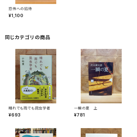
恐怖への招待
¥1,100
同じカテゴリの商品
晴れでも雨でも昆虫学者
一瞬の夏 上
¥693
¥781