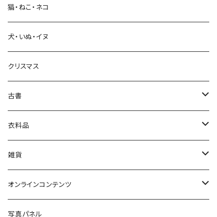
猫・ねこ・ネコ
教育・教養
犬・いぬ・イヌ
生活・暮らし
クリスマス
芸術・絵画・写真
古書
絵本・児童書
娯楽・エンターテインメント
古書セット
衣料品
美術
POLEWARDS
雑貨
Tシャツ
バッグ
オンラインコンテンツ
ブックカバー
冒険クロストーク
写真パネル