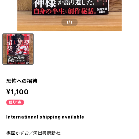
1
/1
恐怖への招待
¥1,100
残り1点
International shipping available
楳図かずお／河出書房新社