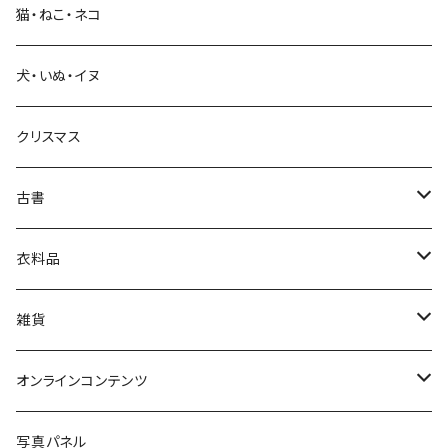
猫・ねこ・ネコ
教育・教養
犬・いぬ・イヌ
生活・暮らし
クリスマス
芸術・絵画・写真
古書
絵本・児童書
娯楽・エンターテインメント
古書セット
衣料品
美術
POLEWARDS
雑貨
Tシャツ
バッグ
オンラインコンテンツ
ブックカバー
冒険クロストーク
写真パネル