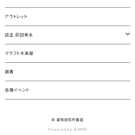
マグカップ
アウトレット
傘
店主 荻田泰永
食料品
書籍
クラフト木楽屋
その他
ウェア
選書
各種イベント
© 冒険研究所書店
Powered by