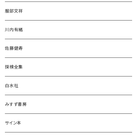
人文・社会
服部文祥
歴史・考古学
川内有緒
宗教・哲学・思想
佐藤健寿
民族・風習
探検全集
言語・ことば
白水社
政治・経済
みすず書房
経営・マネジメント
サイン本
科学・技術