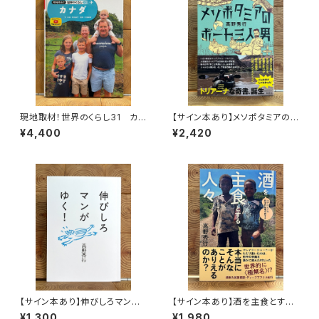
現地取材！世界のくらし31 カナ
【サイン本あり】メソポタミアの
ダ
ボート三人男
¥4,400
¥2,420
【サイン本あり】伸びしろマンが
【サイン本あり】酒を主食とする
ゆく！
人々 エチオピアの科学的秘境
¥1,300
¥1,980