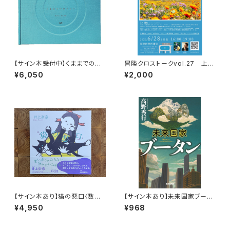
【サイン本受付中】くままでのお
冒険クロストークvol.27 上田
さらい〈特装新版〉
優紀「この星の物語を撮る」録画
¥6,050
¥2,000
視聴権
【サイン本あり】猫の悪口〈数量
【サイン本あり】未来国家ブータ
限定・オリジナルトート付き〉
ン
¥4,950
¥968