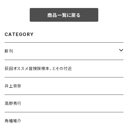
商品一覧に戻る
CATEGORY
新刊
和書
荻田オススメ冒険探検本、とその付近
文学・小説・物語
井上奈奈
随筆・ノンフィクション・その他
高野秀行
旅行・紀行
角幡唯介