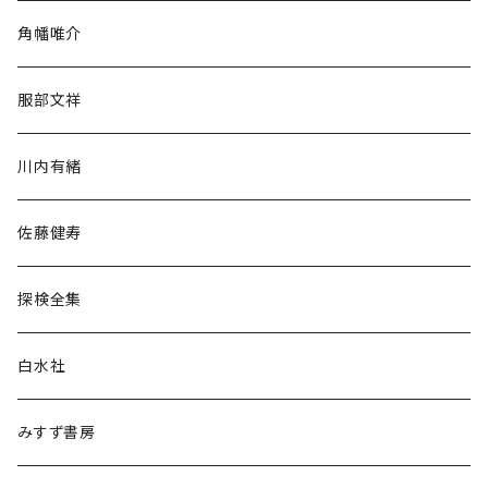
旅行・紀行
角幡唯介
人文・社会
服部文祥
歴史・考古学
川内有緒
宗教・哲学・思想
佐藤健寿
民族・風習
探検全集
言語・ことば
白水社
政治・経済
みすず書房
経営・マネジメント