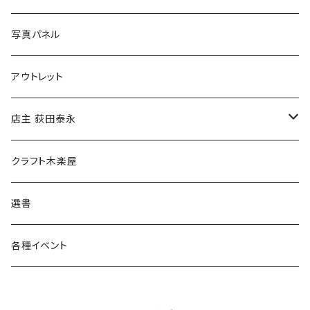
ブックカバー
冒険クロストーク
写真パネル
マグカップ
アウトレット
傘
店主 荻田泰永
食料品
書籍
クラフト木楽屋
その他
ウェア
選書
各種イベント