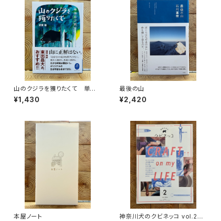
山のクジラを獲りたくて 単独
最後の山
忍び猟記（文庫版）
¥1,430
¥2,420
本屋ノート
神奈川犬のクビネッコ vol.2