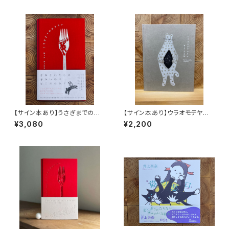
【サイン本あり】うさぎまでのお
【サイン本あり】ウラオモテヤマ
さらい［通常版］
ネコ
¥3,080
¥2,200