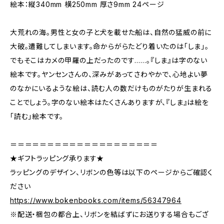
絵本：縦340mm 横250mm 厚さ9mm 24ページ
大荒れの海。男性と女の子と犬を載せた船は、自然の猛威の前に
大破。遭難してしまいます。命からがらたどり着いたのは「しま」。
でもそこはカメの甲羅の上だったのです……。『しま』は字のない
絵本です。ヤンセンさんの、深みがあってさわやかで、心地よい夢
のなかにいるような絵は、読む人の数だけものがたりが生まれる
ことでしょう。字のない絵本はたくさんありますが、『しま』は絵を
「読む」絵本です。
＝＝＝＝＝＝＝＝＝＝＝＝＝＝＝＝＝＝＝＝
★ギフトラッピング承ります★
ラッピングのデザイン、リボンの色等は以下のページからご確認く
ださい
https://www.bokenbooks.com/items/56347964
※配送・梱包の都合上、リボンを結ばずにお送りする場合もござ