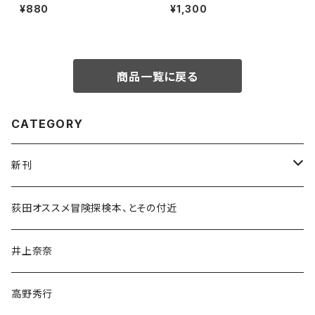
特集：CRAFT on my LIFE
¥880
¥1,300
商品一覧に戻る
CATEGORY
新刊
和書
荻田オススメ冒険探検本、とその付近
文学・小説・物語
井上奈奈
随筆・ノンフィクション・その他
高野秀行