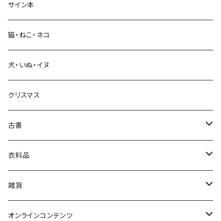
サイン本
科学・技術
猫・ねこ・ネコ
教育・教養
犬・いぬ・イヌ
生活・暮らし
クリスマス
芸術・絵画・写真
古書
絵本・児童書
娯楽・エンターテインメント
古書セット
衣料品
美術
POLEWARDS
雑貨
Tシャツ
バッグ
オンラインコンテンツ