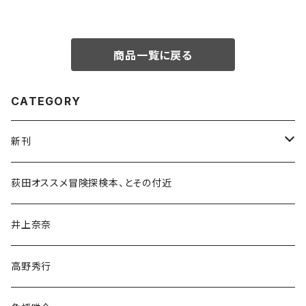
商品一覧に戻る
CATEGORY
新刊
和書
荻田オススメ冒険探検本、とその付近
文学・小説・物語
井上奈奈
随筆・ノンフィクション・その他
高野秀行
旅行・紀行