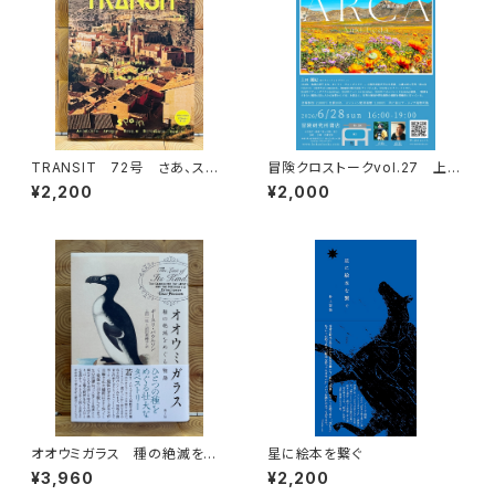
TRANSIT 72号 さあ、スペ
冒険クロストークvol.27 上田
インへ！ 太陽と海と土の国
優紀「この星の物語を撮る」録画
¥2,200
¥2,000
視聴権
オオウミガラス 種の絶滅をめ
星に絵本を繋ぐ
ぐる物語
¥3,960
¥2,200