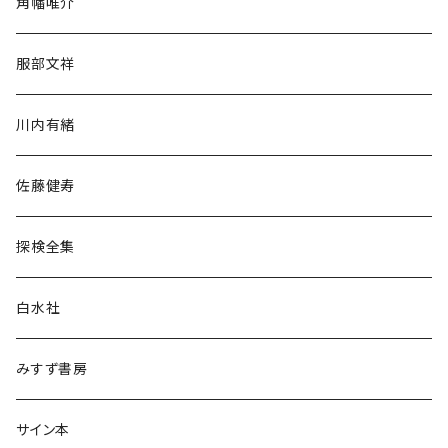
角幡唯介
人文・社会
服部文祥
歴史・考古学
川内有緒
宗教・哲学・思想
佐藤健寿
民族・風習
探検全集
言語・ことば
白水社
政治・経済
みすず書房
経営・マネジメント
サイン本
科学・技術