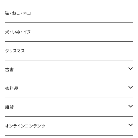
猫・ねこ・ネコ
教育・教養
犬・いぬ・イヌ
生活・暮らし
クリスマス
芸術・絵画・写真
古書
絵本・児童書
娯楽・エンターテインメント
古書セット
衣料品
美術
POLEWARDS
雑貨
Tシャツ
バッグ
オンラインコンテンツ