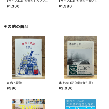
【サイン本あり】伸びしろマンが
【サイン本あり】酒を主食とする
ゆく！
人々 エチオピアの科学的秘境
¥1,300
¥1,980
を旅する
その他の商品
書店と冒険
氷上旅日記〈新装復刊版〉
¥990
¥3,080