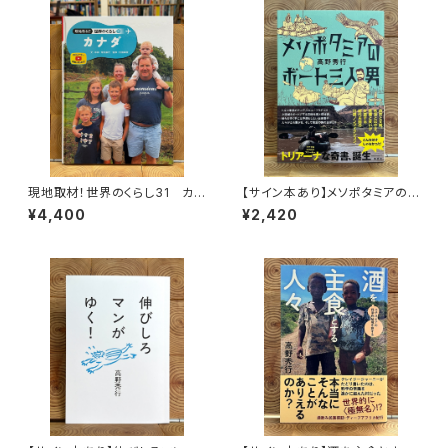
現地取材！世界のくらし31 カナ
【サイン本あり】メソポタミアの
ダ
ボート三人男
¥4,400
¥2,420