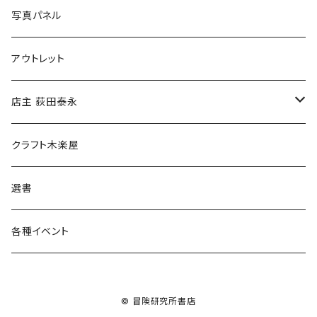
ブックカバー
冒険クロストーク
写真パネル
マグカップ
アウトレット
傘
店主 荻田泰永
食料品
書籍
クラフト木楽屋
その他
ウェア
選書
各種イベント
© 冒険研究所書店