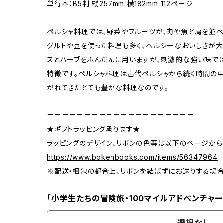
単行本：B5判 縦257mm 横182mm 112ページ
ペルシャ料理では、野菜やフルーツが、肉や魚と肩を並べ
グルトや豆を使った料理も多く、ヘルシーなおいしさが大
スとハーブをふんだんに用いますが、刺激的な強い味で
特徴です。ペルシャ料理は古代ペルシャから続く時間の
がれてきたとても豊かな料理なのです。
＝＝＝＝＝＝＝＝＝＝＝＝＝＝＝＝＝＝＝＝
★ギフトラッピング承ります★
ラッピングのデザイン、リボンの色等は以下のページから
https://www.bokenbooks.com/items/56347964
※配送・梱包の都合上、リボンを結ばずにお送りする場
「小学生たちの冒険旅・100マイルアドベンチャー
選択なし