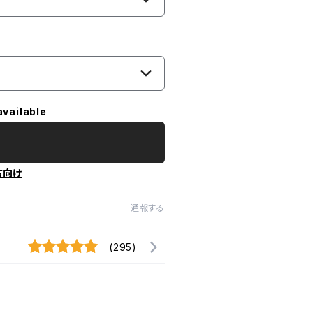
available
方向け
通報する
(295)