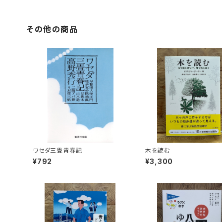
その他の商品
ワセダ三畳青春記
木を読む
¥792
¥3,300