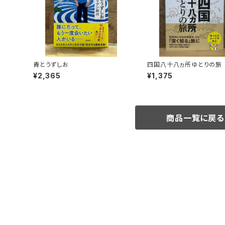
青とうずしお
四国八十八ヵ所ゆとりの旅
¥2,365
¥1,375
商品一覧に戻る