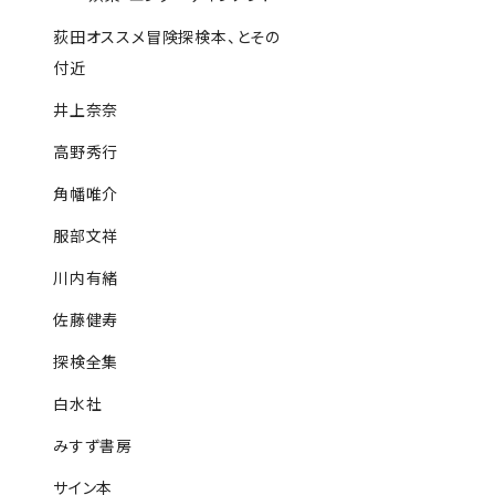
荻田オススメ冒険探検本、とその
付近
井上奈奈
高野秀行
角幡唯介
服部文祥
川内有緒
佐藤健寿
探検全集
白水社
みすず書房
サイン本