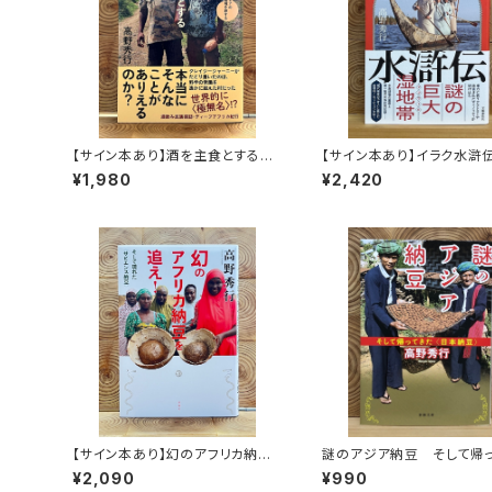
【サイン本あり】酒を主食とする
【サイン本あり】イラク水滸
人々 エチオピアの科学的秘境を
¥1,980
¥2,420
旅する
【サイン本あり】幻のアフリカ納豆
謎のアジア納豆 そして帰
を追え！
た〈日本納豆〉
¥2,090
¥990