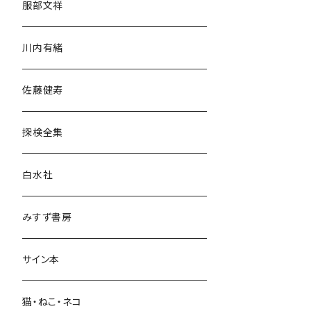
服部文祥
歴史・考古学
川内有緒
宗教・哲学・思想
佐藤健寿
民族・風習
探検全集
言語・ことば
白水社
政治・経済
みすず書房
経営・マネジメント
サイン本
科学・技術
猫・ねこ・ネコ
教育・教養