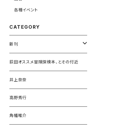
各種イベント
CATEGORY
新刊
和書
荻田オススメ冒険探検本、とその付近
文学・小説・物語
井上奈奈
随筆・ノンフィクション・その他
高野秀行
旅行・紀行
角幡唯介
人文・社会