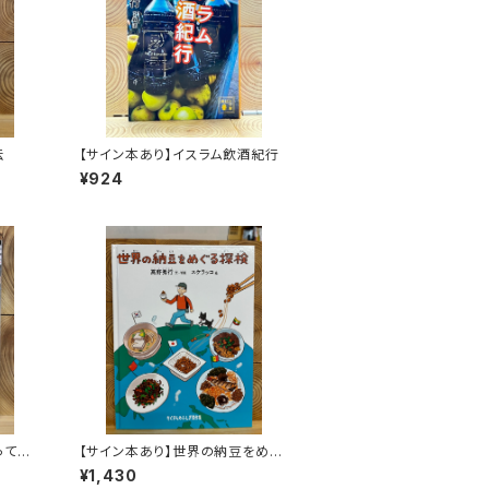
伝
【サイン本あり】イスラム飲酒紀行
¥924
ってき
【サイン本あり】世界の納豆をめぐ
る探検
¥1,430