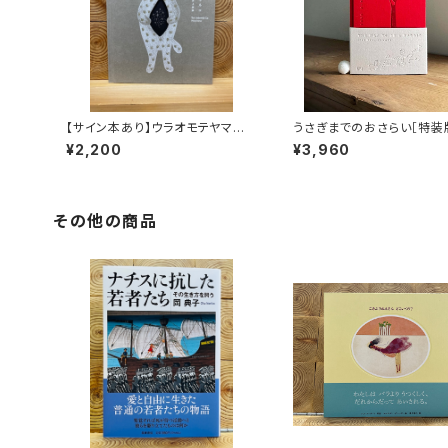
【サイン本あり】ウラオモテヤマネ
うさぎまでのおさらい［特装
コ
¥2,200
¥3,960
その他の商品