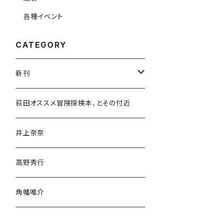
各種イベント
CATEGORY
新刊
和書
荻田オススメ冒険探検本、とその付近
文学・小説・物語
井上奈奈
随筆・ノンフィクション・その他
高野秀行
旅行・紀行
角幡唯介
人文・社会