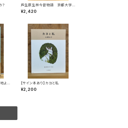
の？
芦生原生林今昔物語 京都大学
芦生演習林から研究林へ
¥2,420
心地よ
【サイン本あり】カヨと私
つくし
¥2,200