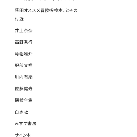
荻田オススメ冒険探検本、とその
付近
井上奈奈
高野秀行
角幡唯介
服部文祥
川内有緒
佐藤健寿
探検全集
白水社
みすず書房
サイン本