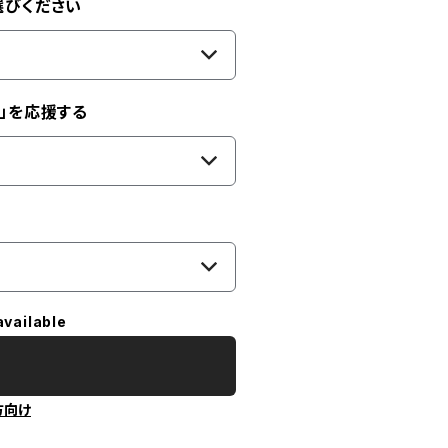
選びください
」を応援する
available
方向け