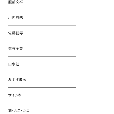
服部文祥
歴史・考古学
川内有緒
宗教・哲学・思想
佐藤健寿
民族・風習
探検全集
言語・ことば
白水社
政治・経済
みすず書房
経営・マネジメント
サイン本
科学・技術
猫・ねこ・ネコ
教育・教養