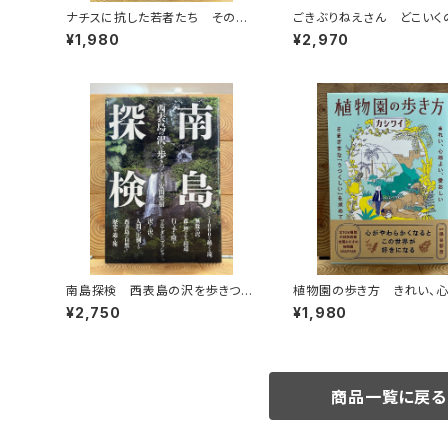
ナチスに抗した若者たち その生
ごきぶりねえさん どこいく
き方を問う
¥1,980
¥2,970
南島探検 西表島の沢を歩きつく
植物園の歩き方 きれい、
す
い、愛おしい さまざまな「う
¥2,750
¥1,980
い」を求めて
商品一覧に戻る