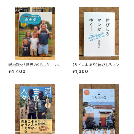
現地取材！世界のくらし31 カナ
【サイン本あり】伸びしろマンが
ダ
ゆく！
¥4,400
¥1,300