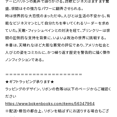
ナーにバリトンの美声で語りかける。詐欺ビジネスはますます繁
盛、世間はその強力なパワーに翻弄させられる。
時は世界的な大恐慌のまっただ中。人びとは生活の不安から、有
能なビジネスマンとして自分たちを率いてくれるリーダーを求め
ていた。天敵・フィッシュベインとの対決を経て、ブリンクリーは世
間の圧倒的な支持を背景に、いよいよ政治の世界に挑戦する。
本書は、天晴れなほど大胆な悪党の評伝であり、アメリカ社会と
人びとの姿をコミカルに、かつ繰り返す歴史を警告的に描く傑作
ノンフィクションである。
＝＝＝＝＝＝＝＝＝＝＝＝＝＝＝＝＝＝＝＝
★ギフトラッピング承ります★
ラッピングのデザイン、リボンの色等は以下のページからご確認く
ださい
https://www.bokenbooks.com/items/56347964
※配送・梱包の都合上、リボンを結ばずにお送りする場合もござ