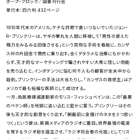
ポープ・ブロック／国書刊行会
単行本：四六判 432ページ
1910年代末のアメリカ。ケチな詐欺で食いつないでいたジョン・
R・ブリンクリーは、ヤギの睾丸を人間に移植して「男性の衰えた
精力をみるみる回復させる」という突飛な手術を看板に、カンザ
ス州の片田舎で商売に乗り出す。全くデタラメな治療にもかかわ
らず、天才的なマーケティングで騙されやすい大衆に怪しい効能
を売り込むと、インポテンツに悩む何千人もの顧客が全米中から
殺到。ブリンクリーの手法は大当たりし、「カンザスの救世主」はア
メリカで最も裕福な医師として成功する。
一方、偽医療撲滅運動家のモリス・フィッシュベインは、この「最悪
のペテン師」を地獄に追い込むと密かに誓う。ブリンクリーはその
後も天才的な創意をくり出す。「朝飯前に金儲けのネタを３つ思い
つく」という彼は、新興メディアのラジオに着目。世界最強の電波
を発するラジオ局を誕生させ、「ラジオ司会者の元祖」としてリス