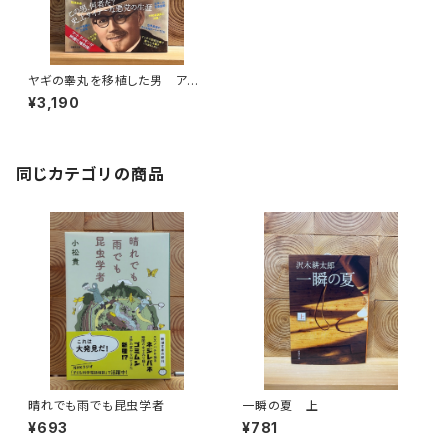
ヤギの睾丸を移植した男 アメ
リカで最も危険な詐欺師ブリン
¥3,190
クリーの天才人生
同じカテゴリの商品
晴れでも雨でも昆虫学者
一瞬の夏 上
¥693
¥781