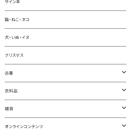
サイン本
科学・技術
猫・ねこ・ネコ
教育・教養
犬・いぬ・イヌ
生活・暮らし
クリスマス
芸術・絵画・写真
古書
絵本・児童書
娯楽・エンターテインメント
古書セット
衣料品
美術
POLEWARDS
雑貨
Tシャツ
バッグ
オンラインコンテンツ