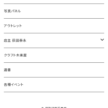
ブックカバー
冒険クロストーク
写真パネル
マグカップ
アウトレット
傘
店主 荻田泰永
食料品
書籍
クラフト木楽屋
その他
ウェア
選書
各種イベント