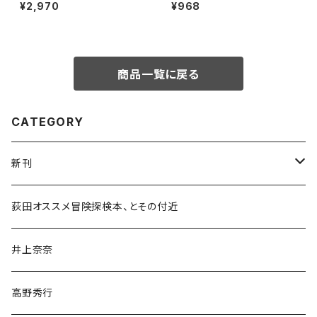
ン
¥2,970
¥968
商品一覧に戻る
CATEGORY
新刊
和書
荻田オススメ冒険探検本、とその付近
文学・小説・物語
井上奈奈
随筆・ノンフィクション・その他
高野秀行