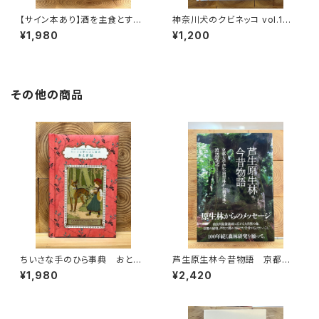
【サイン本あり】酒を主食とする
神奈川犬のクビネッコ vol.1
人々 エチオピアの科学的秘境
特集：大和と異国
¥1,980
¥1,200
を旅する
その他の商品
ちいさな手のひら事典 おとぎ
芦生原生林今昔物語 京都大
話
学芦生演習林から研究林へ
¥1,980
¥2,420