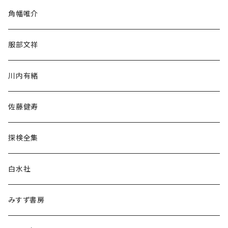
旅行・紀行
角幡唯介
人文・社会
服部文祥
歴史・考古学
川内有緒
宗教・哲学・思想
佐藤健寿
民族・風習
探検全集
言語・ことば
白水社
政治・経済
みすず書房
経営・マネジメント