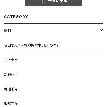
商品一覧に戻る
CATEGORY
新刊
和書
荻田オススメ冒険探検本、とその付近
文学・小説・物語
井上奈奈
随筆・ノンフィクション・その他
高野秀行
旅行・紀行
角幡唯介
人文・社会
服部文祥