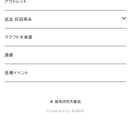
マグカップ
アウトレット
傘
店主 荻田泰永
食料品
書籍
クラフト木楽屋
その他
ウェア
選書
各種イベント
© 冒険研究所書店
Powered by