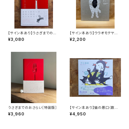
【サイン本あり】うさぎまでのお
【サイン本あり】ウラオモテヤマ
さらい［通常版］
ネコ
¥3,080
¥2,200
うさぎまでのおさらい［特装版］
【サイン本あり】猫の悪口〈数量
限定・オリジナルトート付き〉
¥3,960
¥4,950