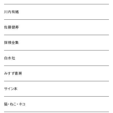
歴史・考古学
川内有緒
宗教・哲学・思想
佐藤健寿
民族・風習
探検全集
言語・ことば
白水社
政治・経済
みすず書房
経営・マネジメント
サイン本
科学・技術
猫・ねこ・ネコ
教育・教養