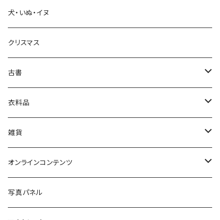
犬・いぬ・イヌ
生活・暮らし
クリスマス
芸術・絵画・写真
古書
絵本・児童書
娯楽・エンターテインメント
古書セット
衣料品
美術
POLEWARDS
雑貨
Tシャツ
バッグ
オンラインコンテンツ
ブックカバー
冒険クロストーク
写真パネル