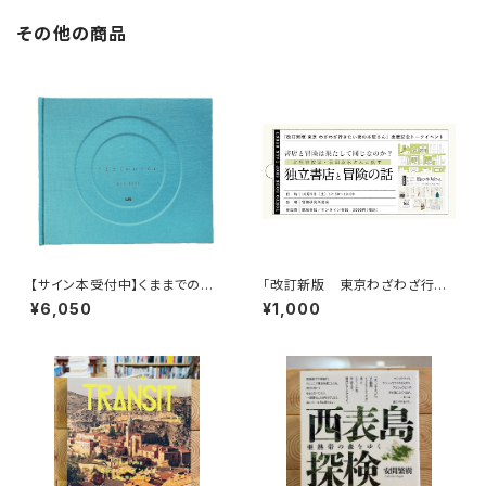
その他の商品
【サイン本受付中】くままでのお
「改訂新版 東京わざわざ行き
さらい〈特装新版〉
たい街の本屋さん」出版記念ト
¥6,050
¥1,000
ークイベント録画視聴権