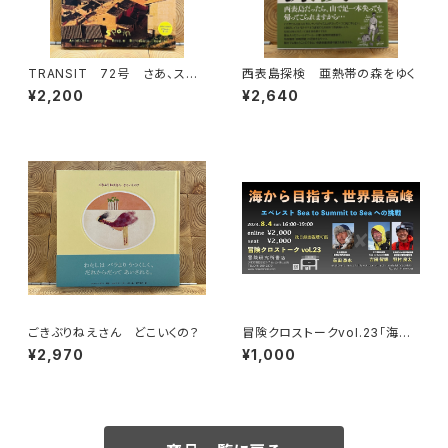
TRANSIT 72号 さあ、スペ
西表島探検 亜熱帯の森をゆく
インへ！ 太陽と海と土の国
¥2,200
¥2,640
ごきぶりねえさん どこいくの？
冒険クロストークvol.23「海か
ら目指す、世界最高峰」録画視聴
¥2,970
¥1,000
権