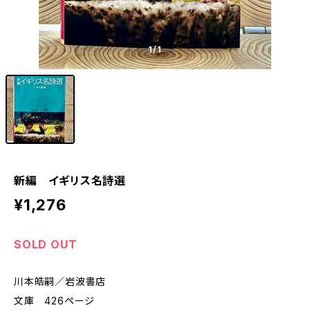
1
/1
新編 イギリス名詩選
¥1,276
SOLD OUT
川本皓嗣／岩波書店
文庫 426ページ