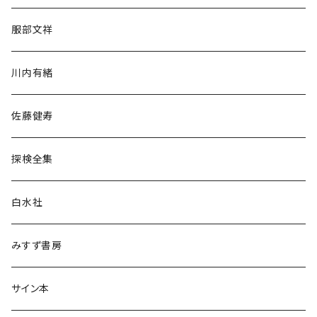
人文・社会
服部文祥
歴史・考古学
川内有緒
宗教・哲学・思想
佐藤健寿
民族・風習
探検全集
言語・ことば
白水社
政治・経済
みすず書房
経営・マネジメント
サイン本
科学・技術