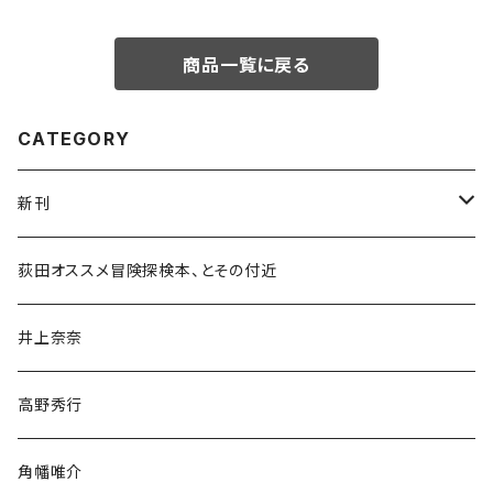
商品一覧に戻る
CATEGORY
新刊
和書
荻田オススメ冒険探検本、とその付近
文学・小説・物語
井上奈奈
随筆・ノンフィクション・その他
高野秀行
旅行・紀行
角幡唯介