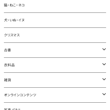
猫・ねこ・ネコ
教育・教養
犬・いぬ・イヌ
生活・暮らし
クリスマス
芸術・絵画・写真
古書
絵本・児童書
娯楽・エンターテインメント
古書セット
衣料品
美術
POLEWARDS
雑貨
Tシャツ
バッグ
オンラインコンテンツ
ブックカバー
冒険クロストーク
写真パネル