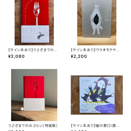
【サイン本あり】うさぎまでのお
【サイン本あり】ウラオモテヤマ
さらい［通常版］
ネコ
¥3,080
¥2,200
うさぎまでのおさらい［特装版］
【サイン本あり】猫の悪口〈数量
限定・オリジナルトート付き〉