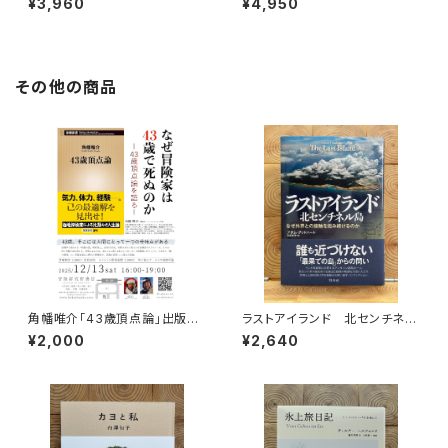
¥3,960
¥4,950
その他の商品
角幡唯介「43歳頂点論」出版記
ラストアイランド 北センチネル
念トークイベント録画視聴権
島 なぜ外界との接触を拒み続
¥2,000
¥2,640
けるのか