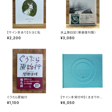
【サイン本あり】カヨと私
氷上旅日記〈新装復刊版〉
¥2,200
¥3,080
ぐうたら原始行
【サイン本受付中】くままでのお
さらい〈特装新版〉
¥1,100
¥6,050