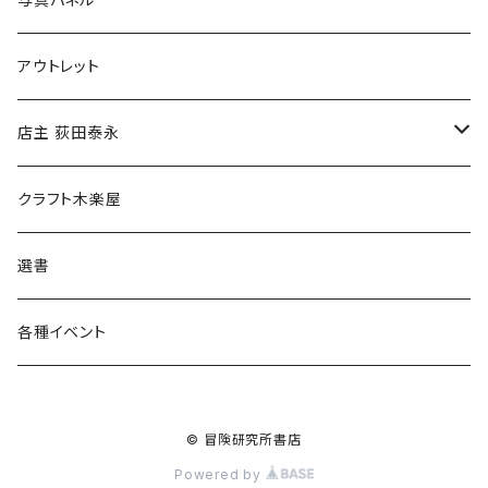
マグカップ
アウトレット
傘
店主 荻田泰永
食料品
書籍
クラフト木楽屋
その他
ウェア
選書
各種イベント
© 冒険研究所書店
Powered by