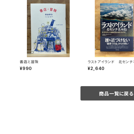
書店と冒険
ラストアイランド 北センチ
島 なぜ外界との接触を拒
¥990
¥2,640
るのか
商品一覧に戻る