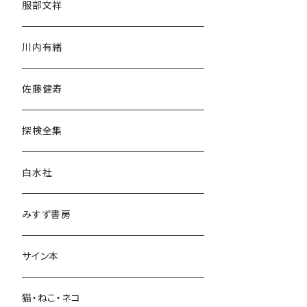
服部文祥
歴史・考古学
川内有緒
宗教・哲学・思想
佐藤健寿
民族・風習
探検全集
言語・ことば
白水社
政治・経済
みすず書房
経営・マネジメント
サイン本
科学・技術
猫・ねこ・ネコ
教育・教養