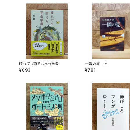
晴れでも雨でも昆虫学者
一瞬の夏 上
¥693
¥781