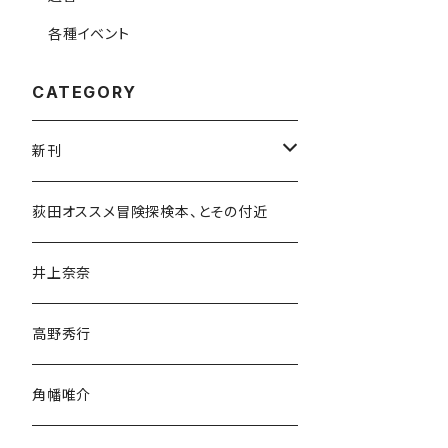
各種イベント
CATEGORY
新刊
和書
荻田オススメ冒険探検本、とその付近
文学・小説・物語
井上奈奈
随筆・ノンフィクション・その他
高野秀行
旅行・紀行
角幡唯介
人文・社会