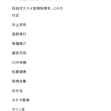
荻田オススメ冒険探検本、とその
付近
井上奈奈
高野秀行
角幡唯介
服部文祥
川内有緒
佐藤健寿
探検全集
白水社
みすず書房
サイン本