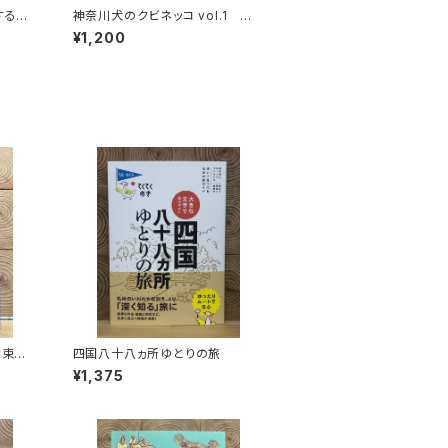
する
神奈川犬のクビネッコ vol.1 特
秘境を
集：大和と異国
¥1,200
約束の
四国八十八ヵ所ゆとりの旅
¥1,375