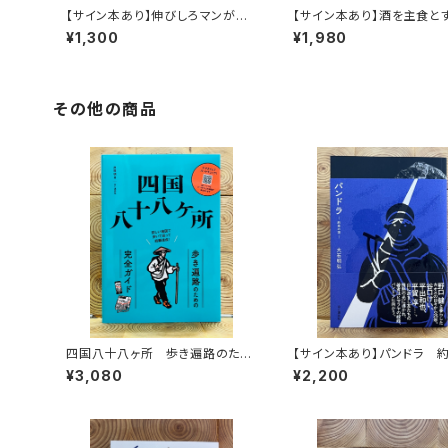
【サイン本あり】伸びしろマンがゆ
【サイン本あり】酒を主食と
く！
人々 エチオピアの科学的
¥1,300
¥1,980
旅する
その他の商品
四国八十八ヶ所 歩き遍路のため
【サイン本あり】パンドラ 
の完全ガイド
頂
¥3,080
¥2,200