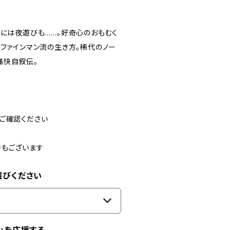
時には夜遊びも……。好奇心のおもむく
がファインマン流の生き方。稀代のノー
痛快自叙伝。
ご確認ください
合もございます
選びください