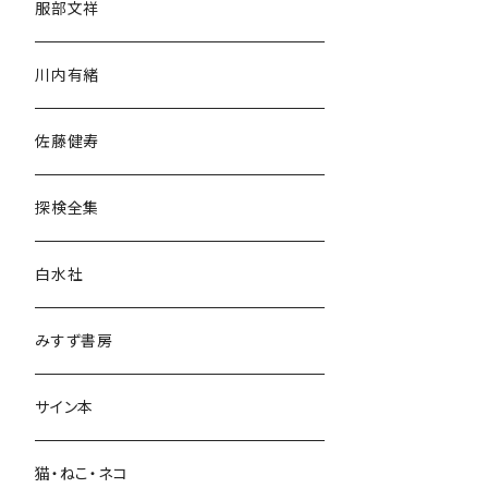
服部文祥
歴史・考古学
川内有緒
宗教・哲学・思想
佐藤健寿
民族・風習
探検全集
言語・ことば
白水社
政治・経済
みすず書房
経営・マネジメント
サイン本
科学・技術
猫・ねこ・ネコ
教育・教養