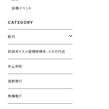
各種イベント
CATEGORY
新刊
和書
荻田オススメ冒険探検本、とその付近
文学・小説・物語
井上奈奈
随筆・ノンフィクション・その他
高野秀行
旅行・紀行
角幡唯介
人文・社会