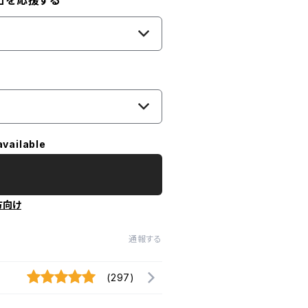
」を応援する
available
方向け
通報する
(297)