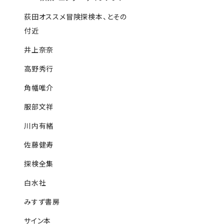
荻田オススメ冒険探検本、とその
付近
井上奈奈
高野秀行
角幡唯介
服部文祥
川内有緒
佐藤健寿
探検全集
白水社
みすず書房
サイン本