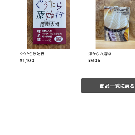
ぐうたら原始行
海からの贈物
¥1,100
¥605
商品一覧に戻る